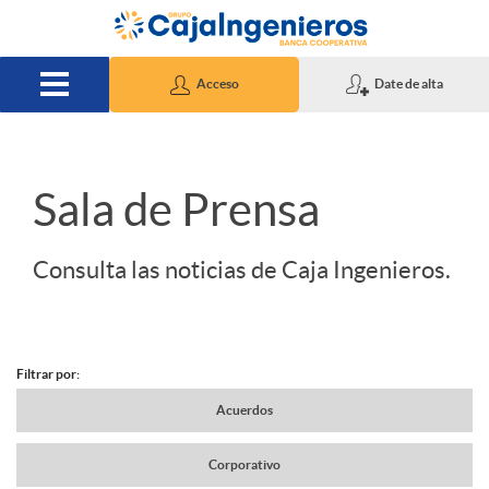
Saltar al contenido principal
Acceso
Date de alta
S
Sala de Prensa
l
Consulta las noticias de Caja Ingenieros.
i
Filtrar por:
d
N
Acuerdos
e
Corporativo