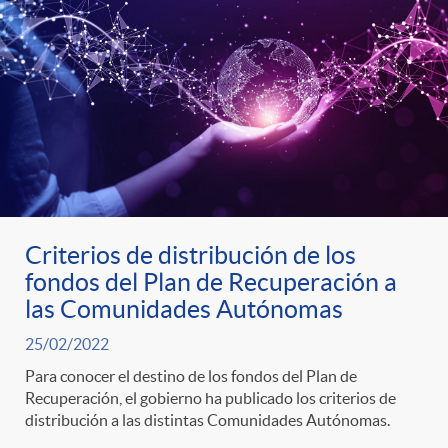
s
t
n
r
i
o
d
C
o
a
Criterios de distribución de los
s
fondos del Plan de Recuperación a
las Comunidades Autónomas
t
25/02/2022
e
Para conocer el destino de los fondos del Plan de
Recuperación, el gobierno ha publicado los criterios de
distribución a las distintas Comunidades Autónomas.