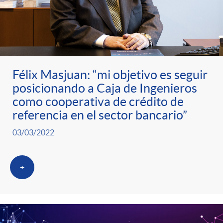
t
n
d
e
e
c
e
p
g
l
c
Félix Masjuan: “mi objetivo es seguir
r
posicionando a Caja de Ingenieros
o
a
o
como cooperativa de crédito de
referencia en el sector bancario”
e
r
F
n
03/03/2022
n
í
i
t
+
s
a
l
e
a