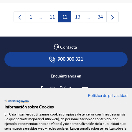
1
...
11
12
13
...
34
Página
Páginas intermedias Use TAB para desplazars
Página
Página
Página
Páginas intermedias 
Página
Contacta
900 300 321
Encuéntranos en
Política de privacidad
Blog
Información sobre Cookies
Tablón de anuncios
En Caja Ingenieros utilizamos cookies propias y de terceros con fines de análisis
(lo que permite mejorar el sitio web), de personalización de contenido (por
Política de cookies
ejemplo, recomendaciones de vídeos) y de personalización de la publicidad que
Aviso legal
se te muestra en sitios web y redes sociales. La personalización se realiza sobre la