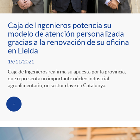
ó
t
l
r
n
e
i
Caja de Ingenieros potencia su
modelo de atención personalizada
a
p
n
c
gracias a la renovación de su oficina
en Lleida
S
o
i
a
19/11/2021
Caja de Ingenieros reafirma su apuesta por la provincia,
a
r
d
que representa un importante núcleo industrial
d
agroalimentario, un sector clave en Catalunya.
l
c
o
o
+
a
a
A
r
d