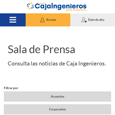
Saltar al contenido principal
Acceso
Date de alta
S
Sala de Prensa
l
Consulta las noticias de Caja Ingenieros.
i
Filtrar por:
d
N
Acuerdos
e
Corporativo