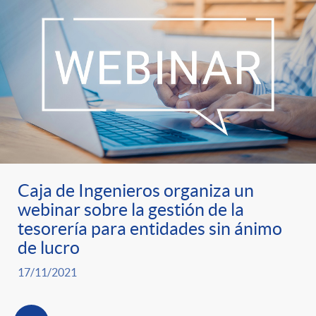
t
n
d
e
e
c
e
p
g
l
c
r
o
a
o
e
r
F
n
Caja de Ingenieros organiza un
webinar sobre la gestión de la
n
í
i
t
tesorería para entidades sin ánimo
de lucro
s
a
l
e
17/11/2021
a