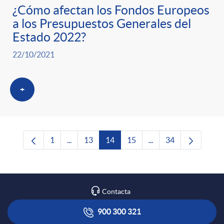
¿Cómo afectan los Fondos Europeos
a los Presupuestos Generales del
Estado 2022?
22/10/2021
+
1
...
13
14
15
...
34
Página
Páginas intermedias Use TAB para desplazars
Página
Página
Página
Páginas intermedias 
Página
Contacta
900 300 321