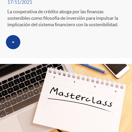
g
17/11/2021
La cooperativa de crédito aboga por las finanzas
o
sostenibles como filosofía de inversión para impulsar la
implicación del sistema financiero con la sostenibilidad.
r
+
i
a
s