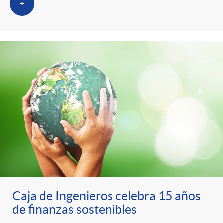
s
t
n
+
r
i
o
d
C
o
a
s
t
e
Caja de Ingenieros celebra 15 años
de finanzas sostenibles