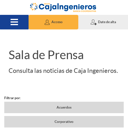
Saltar al contenido principal
Acceso
Date de alta
S
Sala de Prensa
l
Consulta las noticias de Caja Ingenieros.
i
Filtrar por:
d
N
Acuerdos
e
Corporativo