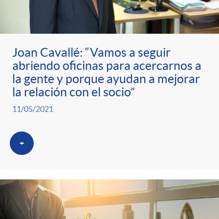
ó
t
l
r
n
e
i
Joan Cavallé: “Vamos a seguir
a
p
n
c
abriendo oficinas para acercarnos a
la gente y porque ayudan a mejorar
S
o
i
la relación con el socio”
a
11/05/2021
a
r
d
d
+
l
c
o
o
a
a
A
r
d