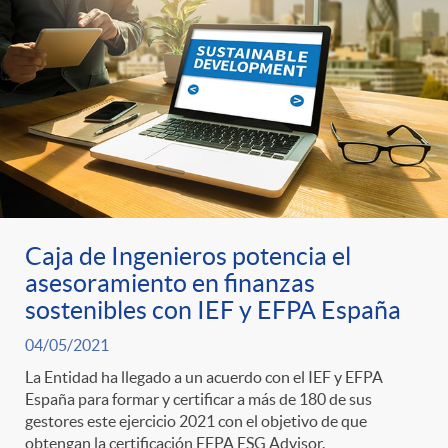
t
n
d
e
e
c
e
p
g
l
c
r
o
a
o
e
r
F
Caja de Ingenieros potencia el
n
asesoramiento en finanzas
n
sostenibles con IEF y EFPA España
í
i
t
04/05/2021
s
a
l
La Entidad ha llegado a un acuerdo con el IEF y EFPA
e
España para formar y certificar a más de 180 de sus
gestores este ejercicio 2021 con el objetivo de que
a
obtengan la certificación EFPA ESG Advisor.