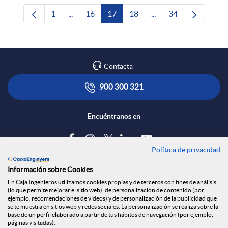
1
...
16
17
18
...
34
Página
Páginas intermedias Use TAB para desplazars
Página
Página
Página
Páginas intermedias 
Página
Contacta
900 300 321
Encuéntranos en
Política de privacidad
Blog
Información sobre Cookies
Tablón de anuncios
En Caja Ingenieros utilizamos cookies propias y de terceros con fines de análisis
(lo que permite mejorar el sitio web), de personalización de contenido (por
Política de cookies
ejemplo, recomendaciones de vídeos) y de personalización de la publicidad que
Aviso legal
se te muestra en sitios web y redes sociales. La personalización se realiza sobre la
base de un perfil elaborado a partir de tus hábitos de navegación (por ejemplo,
Seguridad Online
páginas visitadas).