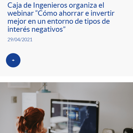
g
Caja de Ingenieros organiza el
webinar “Cómo ahorrar e invertir
o
mejor en un entorno de tipos de
interés negativos”
r
29/04/2021
i
+
a
s