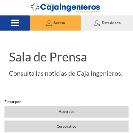
Saltar al contenido principal
Acceso
Date de alta
S
Sala de Prensa
l
Consulta las noticias de Caja Ingenieros.
i
Filtrar por:
d
N
Acuerdos
e
Corporativo