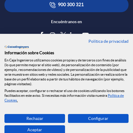
900 300 321
Encuéntranos en
Política de privacidad
Blog
Información sobre Cookies
Tablón de anuncios
En Caja Ingenieros utilizamos cookies propias y de terceros con fines de análisis
(lo que permite mejorar el sitio web), de personalización de contenido (por
Política de cookies
ejemplo, recomendaciones de vídeos) y de personalización de la publicidad que
Aviso legal
se te muestra en sitios web y redes sociales. La personalización se realiza sobre la
base de un perfil elaborado a partir de tus hábitos de navegación (por ejemplo,
Seguridad Online
páginas visitadas).
Privacidad
Puedes aceptar, configurar o rechazar el uso de cookies utilizando los botones
facilitados en este aviso. Si necesitas más información visita nuestra
Política de
Canal denuncias
Cookies
.
Descarga ahora
Rechazar
Configurar
Banca MOBILE
Aceptar