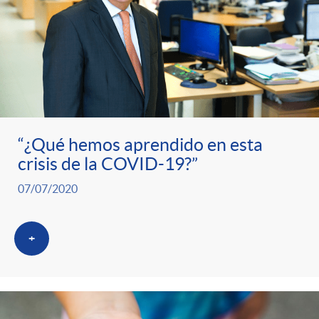
t
n
d
e
e
c
e
p
g
l
c
r
o
a
o
“¿Qué hemos aprendido en esta
crisis de la COVID-19?”
e
r
F
n
07/07/2020
n
í
i
t
+
s
a
l
e
a