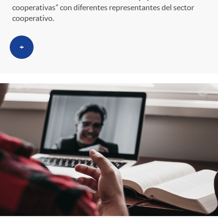
g
cooperativas” con diferentes representantes del sector
cooperativo.
o
+
r
i
a
s