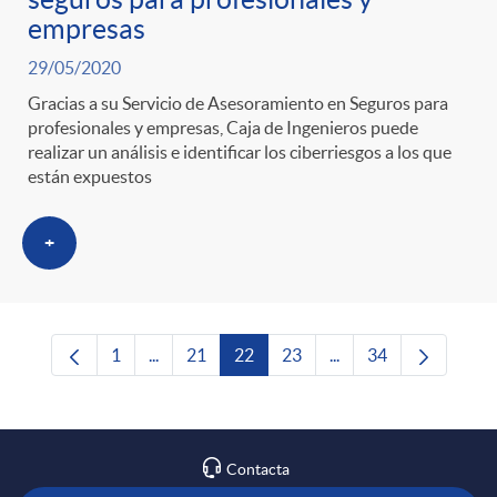
empresas
29/05/2020
Gracias a su Servicio de Asesoramiento en Seguros para
profesionales y empresas, Caja de Ingenieros puede
realizar un análisis e identificar los ciberriesgos a los que
están expuestos
+
1
...
21
22
23
...
34
Página
Páginas intermedias Use TAB para desplazars
Página
Página
Página
Páginas intermedias 
Página
Contacta