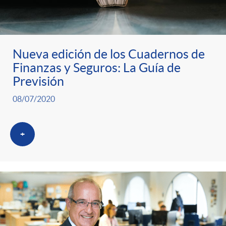
ó
t
l
r
n
e
i
Nueva edición de los Cuadernos de
a
p
n
c
Finanzas y Seguros: La Guía de
Previsión
S
o
i
a
08/07/2020
a
r
d
d
+
l
c
o
o
a
a
A
r
d