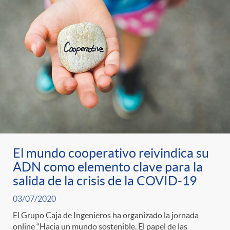
s
t
n
r
i
o
d
C
o
a
s
El mundo cooperativo reivindica su
t
ADN como elemento clave para la
salida de la crisis de la COVID-19
e
03/07/2020
El Grupo Caja de Ingenieros ha organizado la jornada
online “Hacia un mundo sostenible. El papel de las