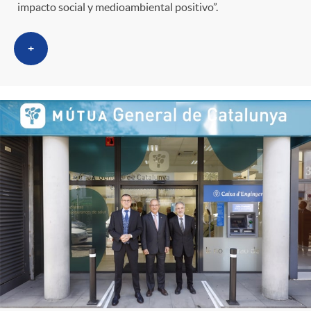
g
impacto social y medioambiental positivo”.
o
+
r
i
a
s