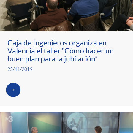
ó
t
l
r
n
e
i
a
p
n
c
Caja de Ingenieros organiza en
Valencia el taller “Cómo hacer un
S
o
i
a
buen plan para la jubilación”
25/11/2019
a
r
d
d
l
+
c
o
o
a
a
A
r
d