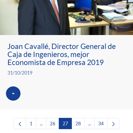
Joan Cavallé, Director General de
Caja de Ingenieros, mejor
Economista de Empresa 2019
31/10/2019
+
1
...
26
27
28
...
34
Página
Páginas intermedias Use TAB para desplazars
Página
Página
Página
Páginas intermedias 
Página