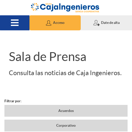
Saltar al contenido principal
Acceso
Date de alta
S
Sala de Prensa
l
Consulta las noticias de Caja Ingenieros.
i
Filtrar por:
d
N
Acuerdos
e
Corporativo