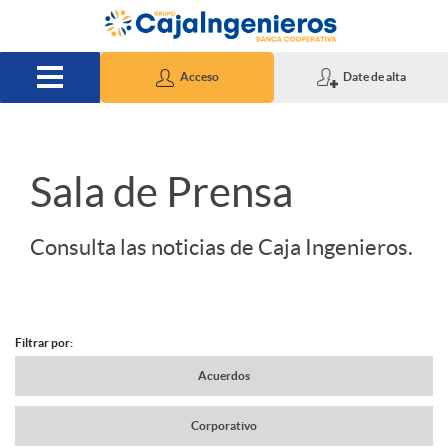
Saltar al contenido principal
Acceso
Date de alta
S
Sala de Prensa
l
Consulta las noticias de Caja Ingenieros.
i
Filtrar por:
d
N
Acuerdos
e
Corporativo