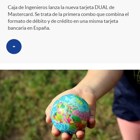
s
t
n
Caja de Ingenieros lanza la nueva tarjeta DUAL de
Mastercard. Se trata de la primera combo que combina el
r
i
formato de débito y de crédito en una misma tarjeta
bancaria en España.
o
d
+
C
o
a
s
t
e