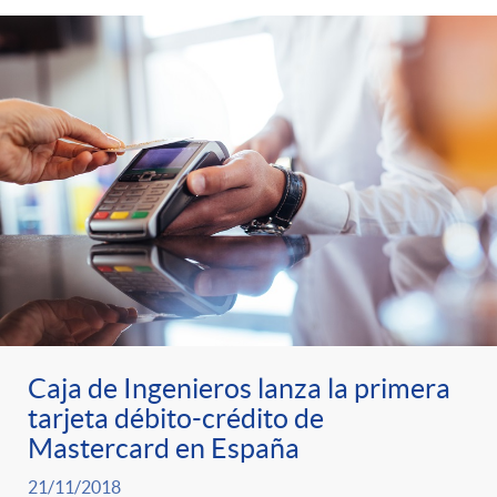
t
n
d
e
e
c
e
p
g
l
c
r
o
a
o
e
r
F
n
n
í
i
t
Caja de Ingenieros lanza la primera
s
a
l
tarjeta débito-crédito de
e
Mastercard en España
a
21/11/2018