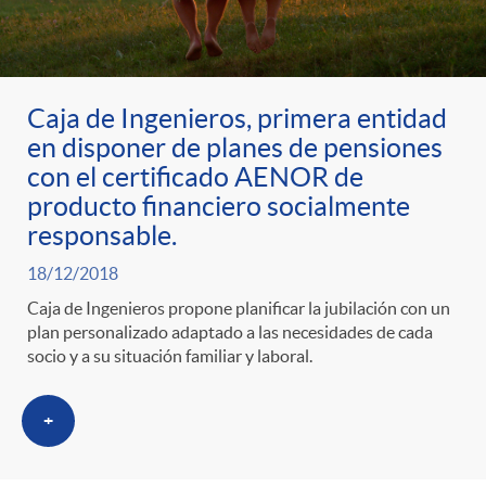
ó
t
l
r
n
e
i
Caja de Ingenieros, primera entidad
a
p
n
c
en disponer de planes de pensiones
con el certificado AENOR de
S
o
i
producto financiero socialmente
a
responsable.
a
r
d
18/12/2018
d
Caja de Ingenieros propone planificar la jubilación con un
l
plan personalizado adaptado a las necesidades de cada
c
o
o
socio y a su situación familiar y laboral.
a
a
A
r
+
d