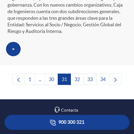
gobernanza. Con los nuevos cambios organizativos, Caja
de Ingenieros cuenta con dos subdirecciones generales,
que responden a las tres grandes áreas clave para la
Entidad: Servicios al Socio / Negocio, Gestión Global del
Riesgo y Auditoría Interna.
+
1
...
30
31
32
33
34
Página
Páginas intermedias Use TAB para desplazarse
Página
Página
Página
Página
Página
Contacta
900 300 321