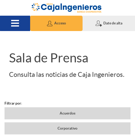
Saltar al contenido principal
Acceso
Date de alta
S
Sala de Prensa
l
Consulta las noticias de Caja Ingenieros.
i
Filtrar por:
d
N
Acuerdos
e
Corporativo