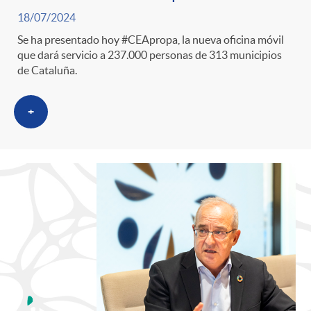
s
t
n
18/07/2024
r
Se ha presentado hoy #CEApropa, la nueva oficina móvil
i
que dará servicio a 237.000 personas de 313 municipios
de Cataluña.
o
d
+
C
o
a
s
t
e