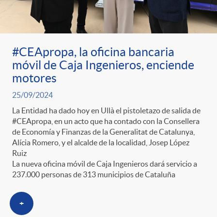
ó
t
l
r
n
e
i
#CEApropa, la oficina bancaria
a
p
n
c
móvil de Caja Ingenieros, enciende
motores
S
o
i
a
25/09/2024
La Entidad ha dado hoy en Ullà el pistoletazo de salida de
a
r
d
#CEApropa, en un acto que ha contado con la Consellera
d
de Economía y Finanzas de la Generalitat de Catalunya,
Alícia Romero, y el alcalde de la localidad, Josep López
l
c
o
Ruiz
o
La nueva oficina móvil de Caja Ingenieros dará servicio a
237.000 personas de 313 municipios de Cataluña
a
a
A
r
+
d