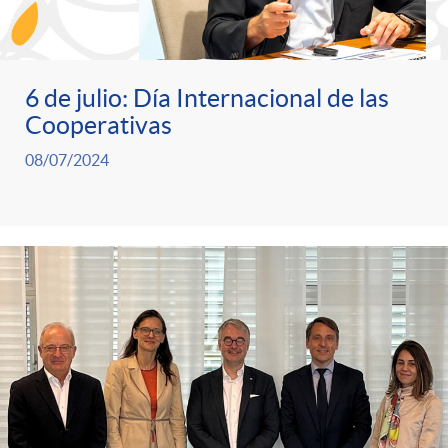
g
o
6 de julio: Día Internacional de las
r
Cooperativas
08/07/2024
i
a
s