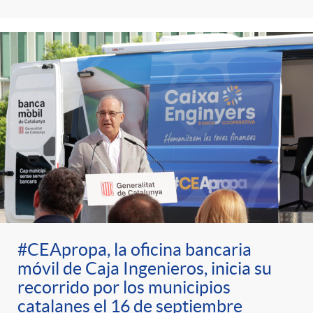
t
n
d
e
e
c
e
p
g
l
c
r
o
a
o
e
r
F
n
n
í
i
t
#CEApropa, la oficina bancaria
s
a
l
móvil de Caja Ingenieros, inicia su
e
recorrido por los municipios
a
catalanes el 16 de septiembre