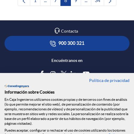
1
...
7
8
9
...
34
Página
Páginas intermedias Use TAB para desplaza
Página
Página
Página
Páginas intermedias Us
Página
Contacta
900 300 321
Encuéntranos en
Política de privacidad
Blog
Información sobre Cookies
Tablón de anuncios
En Caja Ingenieros utilizamos cookies propias y de terceros con fines de análisis
(lo que permite mejorar el sitio web), de personalización de contenido (por
Política de cookies
ejemplo, recomendaciones de vídeos) y de personalización de la publicidad que
Aviso legal
se te muestra en sitios web y redes sociales. La personalización se realiza sobre la
base de un perfil elaborado a partir de tus hábitos de navegación (por ejemplo,
Seguridad Online
páginas visitadas).
Privacidad
Puedes aceptar, configurar o rechazar el uso de cookies utilizando los botones