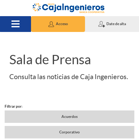
Saltar al contenido principal
Acceso
Date de alta
S
Sala de Prensa
l
Consulta las noticias de Caja Ingenieros.
i
Filtrar por:
d
N
Acuerdos
e
Corporativo