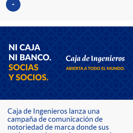
s
t
n
+
r
i
o
d
C
o
a
s
t
Caja de Ingenieros lanza una
e
campaña de comunicación de
notoriedad de marca donde sus