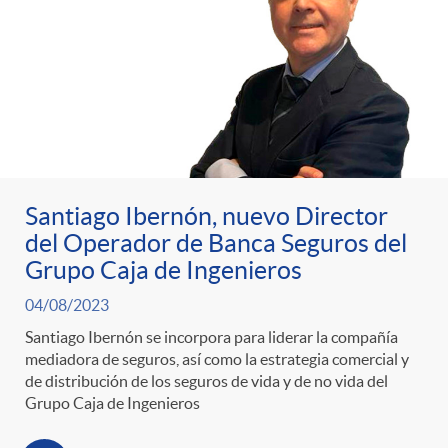
t
n
d
e
e
c
e
p
g
l
c
r
o
a
o
Santiago Ibernón, nuevo Director
e
del Operador de Banca Seguros del
r
F
n
Grupo Caja de Ingenieros
n
04/08/2023
í
i
t
Santiago Ibernón se incorpora para liderar la compañía
mediadora de seguros, así como la estrategia comercial y
s
a
l
de distribución de los seguros de vida y de no vida del
e
Grupo Caja de Ingenieros
a