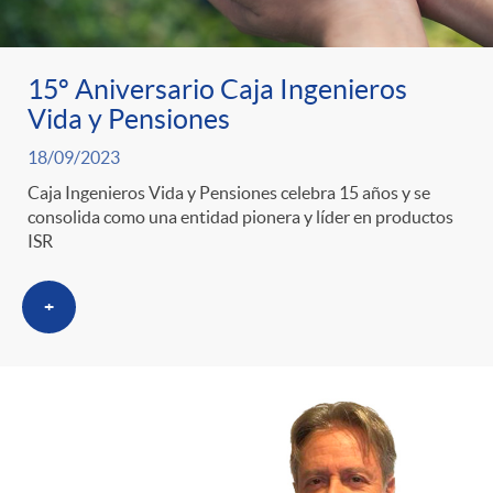
ó
t
l
r
n
e
i
15º Aniversario Caja Ingenieros
Vida y Pensiones
a
p
n
c
18/09/2023
S
Caja Ingenieros Vida y Pensiones celebra 15 años y se
o
i
a
consolida como una entidad pionera y líder en productos
ISR
a
r
d
d
+
l
c
o
o
a
a
A
r
d