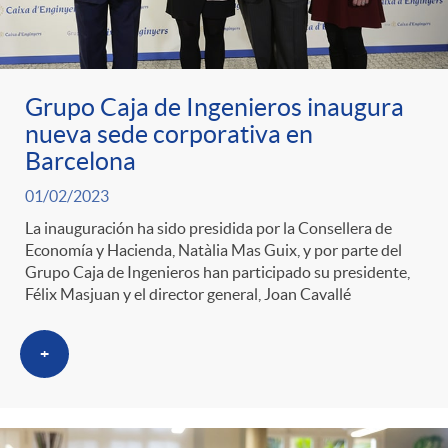
ó
t
l
r
n
e
i
Grupo Caja de Ingenieros inaugura
a
p
n
c
nueva sede corporativa en
Barcelona
S
o
i
a
01/02/2023
La inauguración ha sido presidida por la Consellera de
a
r
d
Economía y Hacienda, Natàlia Mas Guix, y por parte del
d
Grupo Caja de Ingenieros han participado su presidente,
Félix Masjuan y el director general, Joan Cavallé
l
c
o
o
+
a
a
A
r
d