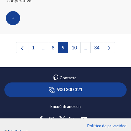
cooperativa.
+
1
...
8
9
10
...
34
Página
Páginas intermedias Use TAB para desplazar
Página
Página
Página
Páginas intermedias Us
Página
Contacta
900 300 321
Encuéntranos en
Política de privacidad