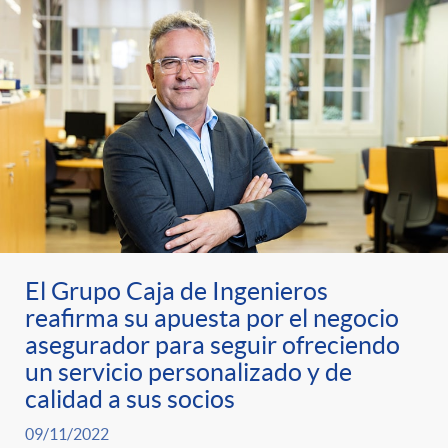
t
n
d
e
e
c
e
p
g
l
c
r
o
a
o
e
r
F
n
El Grupo Caja de Ingenieros
n
í
i
reafirma su apuesta por el negocio
t
asegurador para seguir ofreciendo
s
un servicio personalizado y de
a
l
e
calidad a sus socios
a
09/11/2022