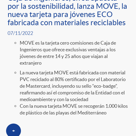
g
por la sostenibilidad, lanza MOVE, la
nueva tarjeta para jóvenes ECO
o
fabricada con materiales reciclables
07/11/2022
r
MOVE es la tarjeta cero comisiones de Caja de
Ingenieros que ofrece exclusivas ventajas a los
i
jóvenes de entre 14 y 25 años que viajan al
extranjero
La nueva tarjeta MOVE está fabricada con material
a
PVC reciclado al 80% certificado por el Laboratorio
de Mastercard, incluyendo su sello “eco-badge”,
reafirmando así el compromiso de la Entidad con el
s
medioambiente y con la sociedad
Con la nueva tarjeta MOVE se recogerán 1.000 kilos
de plástico de las playas del Mediterráneo
+