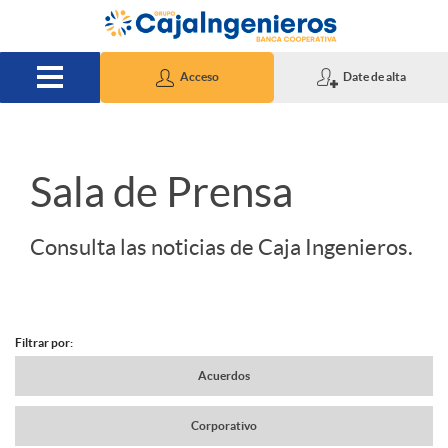
Saltar al contenido principal
Acceso
Date de alta
S
Sala de Prensa
l
Consulta las noticias de Caja Ingenieros.
i
Filtrar por:
d
N
Acuerdos
e
Corporativo