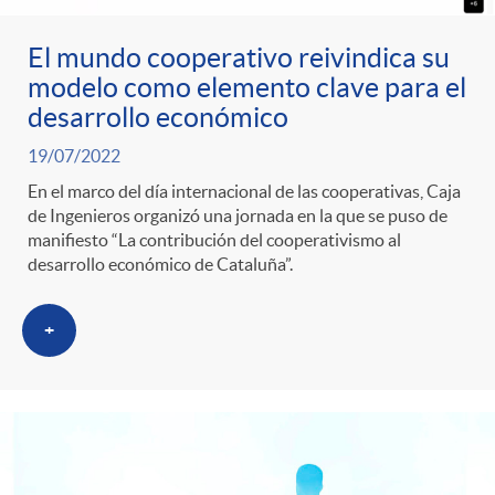
ó
t
l
r
El mundo cooperativo reivindica su
n
e
i
modelo como elemento clave para el
desarrollo económico
a
p
n
c
19/07/2022
S
En el marco del día internacional de las cooperativas, Caja
o
i
a
de Ingenieros organizó una jornada en la que se puso de
manifiesto “La contribución del cooperativismo al
a
desarrollo económico de Cataluña”.
r
d
d
l
+
c
o
o
a
a
A
r
d