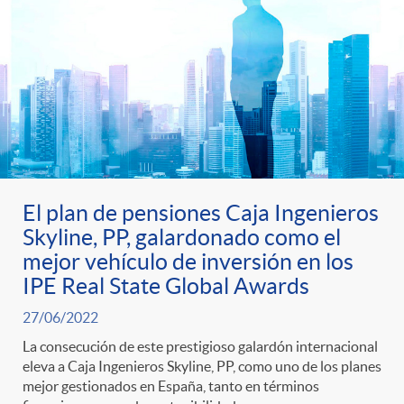
t
n
d
e
e
c
e
p
g
l
c
r
o
a
o
El plan de pensiones Caja Ingenieros
e
r
F
n
Skyline, PP, galardonado como el
mejor vehículo de inversión en los
n
í
i
IPE Real State Global Awards
t
27/06/2022
s
a
l
e
La consecución de este prestigioso galardón internacional
eleva a Caja Ingenieros Skyline, PP, como uno de los planes
a
mejor gestionados en España, tanto en términos