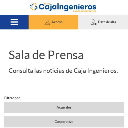
Saltar al contenido principal
Acceso
Date de alta
S
Sala de Prensa
l
Consulta las noticias de Caja Ingenieros.
i
Filtrar por:
d
N
Acuerdos
e
Corporativo