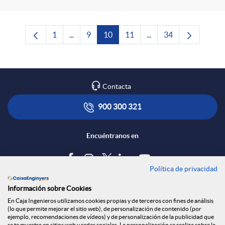
1
...
9
10
11
...
34
Página
Páginas intermedias Use TAB para desplazar
Página
Página
Página
Páginas intermedias U
Página
Contacta
900 300 321
Encuéntranos en
Política de privacidad
Blog
Información sobre Cookies
Tablón de anuncios
En Caja Ingenieros utilizamos cookies propias y de terceros con fines de análisis
(lo que permite mejorar el sitio web), de personalización de contenido (por
Política de cookies
ejemplo, recomendaciones de vídeos) y de personalización de la publicidad que
se te muestra en sitios web y redes sociales. La personalización se realiza sobre la