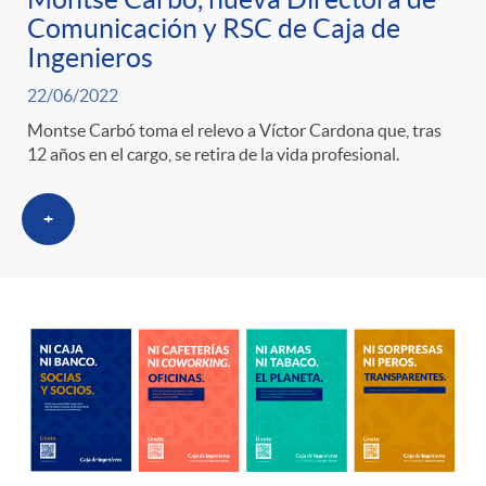
g
Comunicación y RSC de Caja de
Ingenieros
o
22/06/2022
r
Montse Carbó toma el relevo a Víctor Cardona que, tras
12 años en el cargo, se retira de la vida profesional.
i
+
a
s