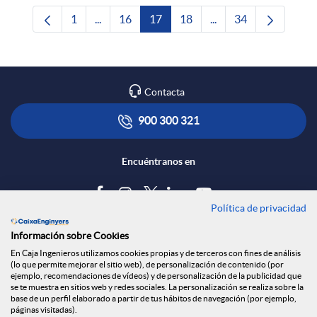
1
...
16
17
18
...
34
Página
Páginas intermedias Use TAB para desplazars
Página
Página
Página
Páginas intermedias 
Página
Contacta
900 300 321
Encuéntranos en
Política de privacidad
Blog
Información sobre Cookies
Tablón de anuncios
En Caja Ingenieros utilizamos cookies propias y de terceros con fines de análisis
(lo que permite mejorar el sitio web), de personalización de contenido (por
Política de cookies
ejemplo, recomendaciones de vídeos) y de personalización de la publicidad que
Aviso legal
se te muestra en sitios web y redes sociales. La personalización se realiza sobre la
base de un perfil elaborado a partir de tus hábitos de navegación (por ejemplo,
Seguridad Online
páginas visitadas).