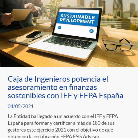
t
n
d
e
e
c
e
p
g
l
c
r
o
a
o
e
r
F
Caja de Ingenieros potencia el
n
asesoramiento en finanzas
n
sostenibles con IEF y EFPA España
í
i
t
04/05/2021
s
a
l
La Entidad ha llegado a un acuerdo con el IEF y EFPA
e
España para formar y certificar a más de 180 de sus
gestores este ejercicio 2021 con el objetivo de que
a
obtengan la certificación EFPA ESG Advisor.