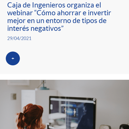
g
Caja de Ingenieros organiza el
webinar “Cómo ahorrar e invertir
o
mejor en un entorno de tipos de
interés negativos”
r
29/04/2021
i
+
a
s