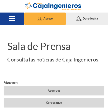
Saltar al contenido principal
Acceso
Date de alta
S
Sala de Prensa
l
Consulta las noticias de Caja Ingenieros.
i
Filtrar por:
d
N
Acuerdos
e
Corporativo