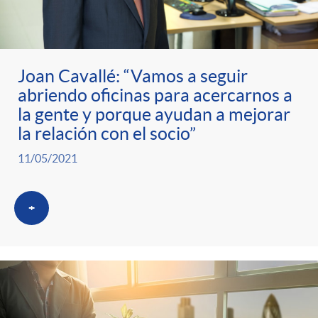
ó
t
l
r
n
e
i
Joan Cavallé: “Vamos a seguir
a
p
n
c
abriendo oficinas para acercarnos a
la gente y porque ayudan a mejorar
S
o
i
la relación con el socio”
a
11/05/2021
a
r
d
d
+
l
c
o
o
a
a
A
r
d