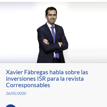
t
n
d
e
e
c
e
p
g
l
c
r
o
a
o
e
r
F
n
Xavier Fàbregas habla sobre las
n
í
i
t
inversiones ISR para la revista
Corresponsables
s
a
l
e
26/05/2020
a