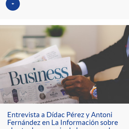
s
t
n
+
r
i
o
d
C
o
a
s
t
e
Entrevista a Dídac Pérez y Antoni
Fernández en La Información sobre