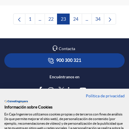
1
...
22
23
24
...
34
Página
Páginas intermedias Use TAB para desplazars
Página
Página
Página
Páginas intermedias 
Página
Contacta
900 300 321
Encuéntranos en
Política de privacidad
Blog
Información sobre Cookies
Tablón de anuncios
En Caja Ingenieros utilizamos cookies propias y de terceros con fines de análisis
(lo que permite mejorar el sitio web), de personalización de contenido (por
Política de cookies
ejemplo, recomendaciones de vídeos) y de personalización de la publicidad que
Aviso legal
se te muestra en sitios web y redes sociales. La personalización se realiza sobre la