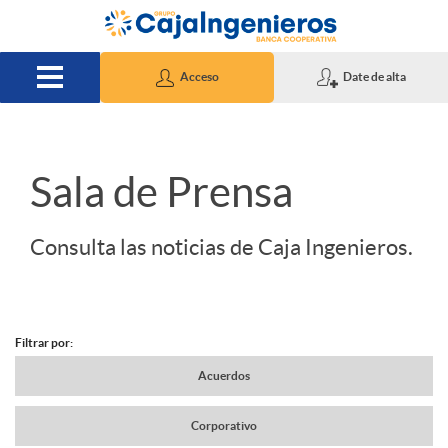
Saltar al contenido principal
Acceso
Date de alta
S
Sala de Prensa
l
Consulta las noticias de Caja Ingenieros.
i
Filtrar por:
d
N
Acuerdos
e
Corporativo