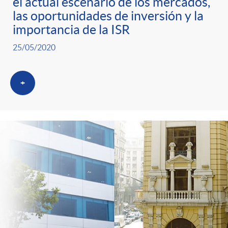
g
el actual escenario de los mercados,
las oportunidades de inversión y la
o
importancia de la ISR
25/05/2020
r
+
i
a
s