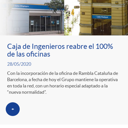
ó
t
l
r
n
e
i
a
p
n
c
Caja de Ingenieros reabre el 100%
S
o
i
de las oficinas
a
28/05/2020
a
r
d
d
Con la incorporación de la oficina de Rambla Cataluña de
Barcelona, a fecha de hoy el Grupo mantiene la operativa
l
en toda la red, con un horario especial adaptado a la
c
o
o
“nueva normalidad”.
a
a
A
+
r
d