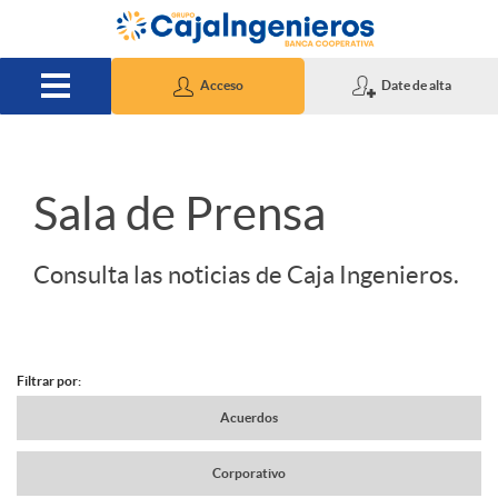
Saltar al contenido principal
Acceso
Date de alta
S
Sala de Prensa
l
Consulta las noticias de Caja Ingenieros.
i
Filtrar por:
d
N
Acuerdos
e
Corporativo