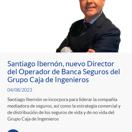
t
n
d
e
e
c
e
p
g
l
c
r
o
a
o
Santiago Ibernón, nuevo Director
e
del Operador de Banca Seguros del
r
F
n
Grupo Caja de Ingenieros
n
04/08/2023
í
i
t
Santiago Ibernón se incorpora para liderar la compañía
mediadora de seguros, así como la estrategia comercial y
s
a
l
de distribución de los seguros de vida y de no vida del
e
Grupo Caja de Ingenieros
a