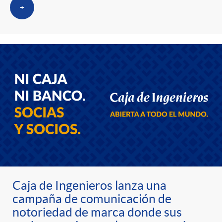
s
t
n
+
r
i
o
d
C
o
a
s
t
Caja de Ingenieros lanza una
e
campaña de comunicación de
notoriedad de marca donde sus