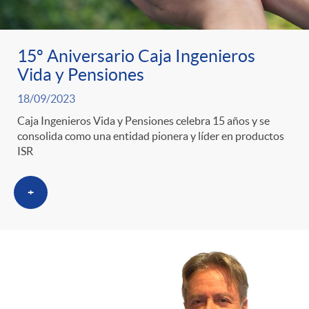
ó
t
l
r
n
e
i
15º Aniversario Caja Ingenieros
Vida y Pensiones
a
p
n
c
18/09/2023
S
Caja Ingenieros Vida y Pensiones celebra 15 años y se
o
i
a
consolida como una entidad pionera y líder en productos
ISR
a
r
d
d
+
l
c
o
o
a
a
A
r
d