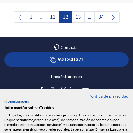
1
...
11
12
13
...
34
Página
Páginas intermedias Use TAB para desplazars
Página
Página
Página
Páginas intermedias 
Página
Contacta
900 300 321
Encuéntranos en
Política de privacidad
Blog
Información sobre Cookies
Tablón de anuncios
En Caja Ingenieros utilizamos cookies propias y de terceros con fines de análisis
(lo que permite mejorar el sitio web), de personalización de contenido (por
Política de cookies
ejemplo, recomendaciones de vídeos) y de personalización de la publicidad que
Aviso legal
se te muestra en sitios web y redes sociales. La personalización se realiza sobre la