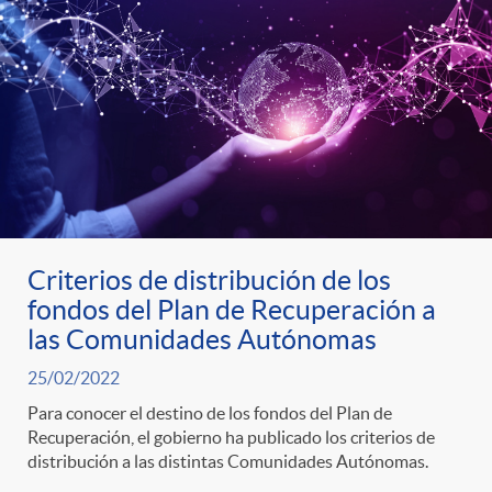
s
t
n
r
i
o
d
C
o
a
Criterios de distribución de los
s
fondos del Plan de Recuperación a
las Comunidades Autónomas
t
25/02/2022
e
Para conocer el destino de los fondos del Plan de
Recuperación, el gobierno ha publicado los criterios de
distribución a las distintas Comunidades Autónomas.