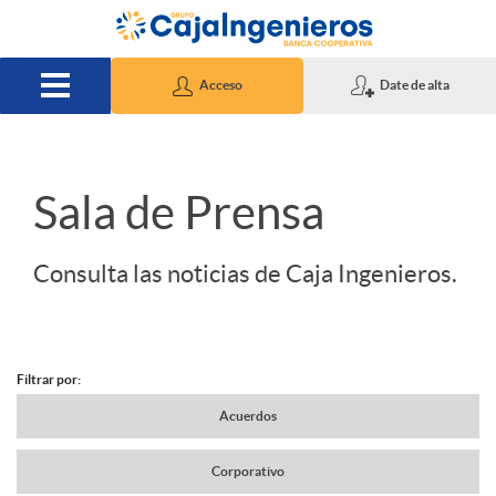
Saltar al contenido principal
Acceso
Date de alta
S
Sala de Prensa
l
Consulta las noticias de Caja Ingenieros.
i
Filtrar por:
d
N
Acuerdos
e
Corporativo