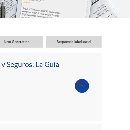
o
r
d
Next Generation
Responsabilidad social
e
 y Seguros: La Guía
i
+
d
i