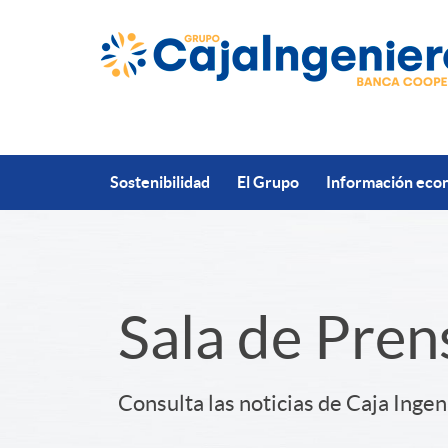
Saltar al contenido principal
Sostenibilidad
El Grupo
Información econ
S
Sala de Pren
l
Consulta las noticias de Caja Ingen
i