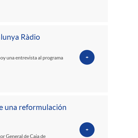
alunya Ràdio
+
hoy una entrevista al programa
ue una reformulación
+
ctor General de Caja de