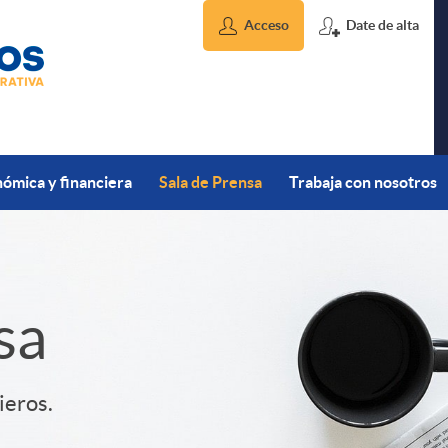
Acceso
Date de alta
ómica y financiera
Sala de Prensa
Trabaja con nosotros
sa
ieros.