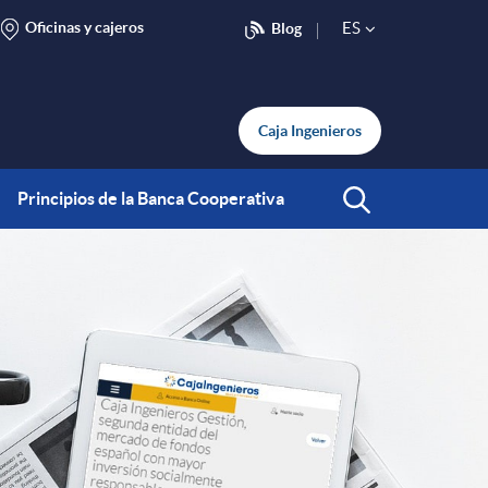
Oficinas y cajeros
ES
Blog
S
e
Caja Ingenieros
l
Principios de la Banca Cooperativa
Abrir Buscar
e
c
t