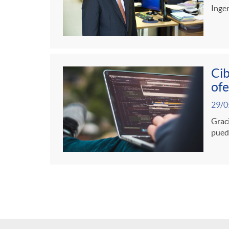
Ingen
Cib
ofe
29/0
Graci
puede