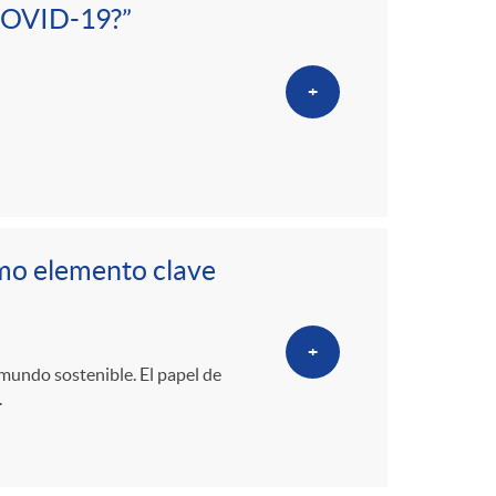
o
 COVID-19?”
m
+
a
mo elemento clave
+
mundo sostenible. El papel de
.