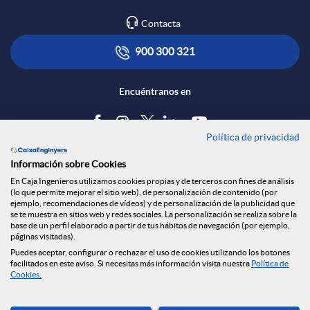
Contacta
900 300 321
Encuéntranos en
Política de privacidad
Blog
Información sobre Cookies
Tablón de anuncios
En Caja Ingenieros utilizamos cookies propias y de terceros con fines de análisis
(lo que permite mejorar el sitio web), de personalización de contenido (por
Política de cookies
ejemplo, recomendaciones de vídeos) y de personalización de la publicidad que
Aviso legal
se te muestra en sitios web y redes sociales. La personalización se realiza sobre la
base de un perfil elaborado a partir de tus hábitos de navegación (por ejemplo,
Seguridad Online
páginas visitadas).
Privacidad
Puedes aceptar, configurar o rechazar el uso de cookies utilizando los botones
Canal denuncias
facilitados en este aviso. Si necesitas más información visita nuestra
Política de
Cookies
.
Descarga ahora