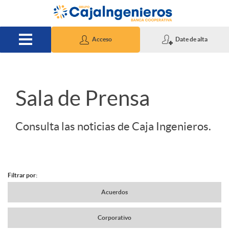
Saltar al contenido principal
Acceso
Date de alta
S
Sala de Prensa
l
Consulta las noticias de Caja Ingenieros.
i
Filtrar por:
d
N
Acuerdos
e
Corporativo