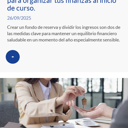
s
t
para organizar tus finanzas al inicio
n
de curso.
r
i
26/09/2025
Crear un fondo de reserva y dividir los ingresos son dos de
o
las medidas clave para mantener un equilibrio financiero
d
saludable en un momento del año especialmente sensible.
C
o
+
a
s
t
e