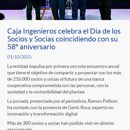
ó
t
l
r
n
e
i
Caja Ingenieros celebra el Día de los
a
p
n
c
Socios y Socias coincidiendo con su
58º aniversario
S
o
i
a
01/10/2025
La entidad impulsa por primera vez este encuentro anual
a
r
d
que tiene el objetivo de compartir y proyectar con los más
d
de 216.000 socios y socias el futuro de una banca
cooperativa comprometida con las personas, con la
l
c
o
sociedad y la sostenibilidad del plantea
o
La jornada, presentada por el periodista, Ramon Pellicer,
a
ha contado con la ponencia de Genís Roca, experto en
a
A
r
innovación y transformación digital
Más de 300 socios y socias han podido vivir en directo
d
esta jornada