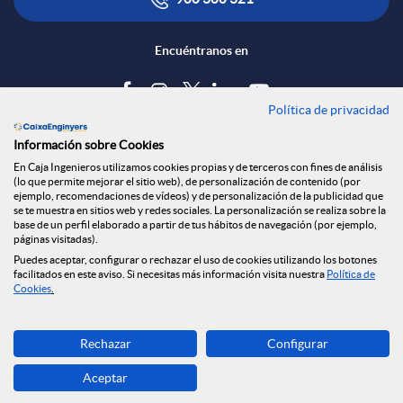
Encuéntranos en
Política de privacidad
Blog
Información sobre Cookies
Tablón de anuncios
En Caja Ingenieros utilizamos cookies propias y de terceros con fines de análisis
(lo que permite mejorar el sitio web), de personalización de contenido (por
Política de cookies
ejemplo, recomendaciones de vídeos) y de personalización de la publicidad que
Aviso legal
se te muestra en sitios web y redes sociales. La personalización se realiza sobre la
base de un perfil elaborado a partir de tus hábitos de navegación (por ejemplo,
Seguridad Online
páginas visitadas).
Privacidad
Puedes aceptar, configurar o rechazar el uso de cookies utilizando los botones
facilitados en este aviso. Si necesitas más información visita nuestra
Política de
Canal denuncias
Cookies
.
Descarga ahora
Rechazar
Configurar
Banca MOBILE
Aceptar
© Grupo Caja Ingenieros 2026