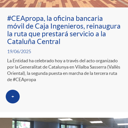
ó
t
l
r
n
e
#CEApropa, la oficina bancaria
i
móvil de Caja Ingenieros, reinaugura
a
la ruta que prestará servicio a la
p
n
c
Cataluña Central
S
o
i
19/06/2025
a
La Entidad ha celebrado hoy a través del acto organizado
a
por la Generalitat de Catalunya en Vilalba Sasserra (Vallès
r
d
d
Oriental), la segunda puesta en marcha de la tercera ruta
de #CEApropa
l
c
o
o
+
a
a
A
r
d