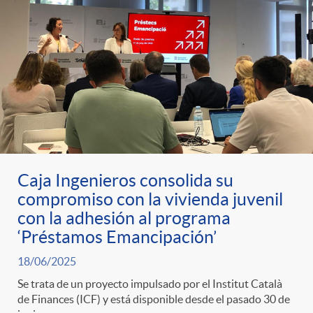
t
n
d
e
e
c
e
p
g
l
c
r
o
a
o
e
r
F
Caja Ingenieros consolida su
n
compromiso con la vivienda juvenil
n
í
con la adhesión al programa
i
t
‘Préstamos Emancipación’
s
a
l
18/06/2025
e
Se trata de un proyecto impulsado por el Institut Català
a
de Finances (ICF) y está disponible desde el pasado 30 de