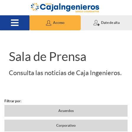
Saltar al contenido principal
Acceso
Date de alta
S
Sala de Prensa
l
Consulta las noticias de Caja Ingenieros.
i
Filtrar por:
d
N
Acuerdos
e
Corporativo