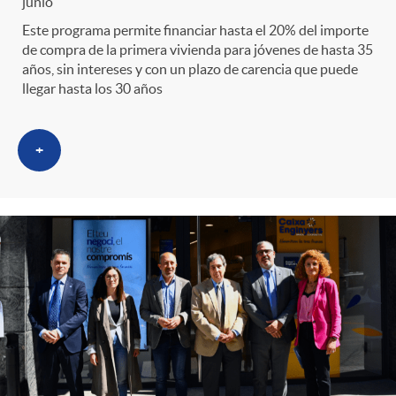
s
t
n
junio
Este programa permite financiar hasta el 20% del importe
r
de compra de la primera vivienda para jóvenes de hasta 35
i
años, sin intereses y con un plazo de carencia que puede
llegar hasta los 30 años
o
d
+
C
o
a
s
t
e