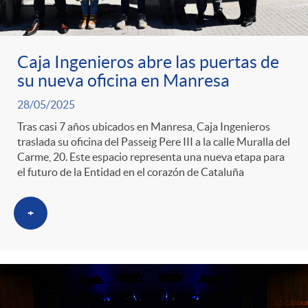
g
o
Caja Ingenieros abre las puertas de
su nueva oficina en Manresa
r
28/05/2025
i
Tras casi 7 años ubicados en Manresa, Caja Ingenieros
traslada su oficina del Passeig Pere III a la calle Muralla del
Carme, 20. Este espacio representa una nueva etapa para
a
el futuro de la Entidad en el corazón de Cataluña
s
+