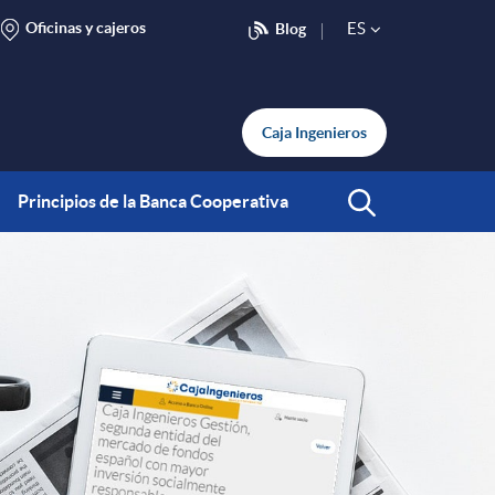
Oficinas y cajeros
ES
Blog
S
e
Caja Ingenieros
l
Principios de la Banca Cooperativa
Abrir Buscar
e
c
t