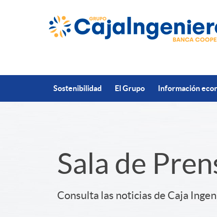
Saltar al contenido principal
Sostenibilidad
El Grupo
Información econ
S
Sala de Pren
l
Consulta las noticias de Caja Ingen
i