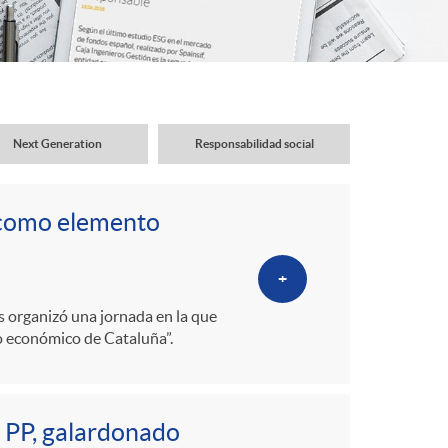
o
r
d
Next Generation
Responsabilidad social
e
 como elemento
i
+
d
os organizó una jornada en la que
o económico de Cataluña”.
i
, PP, galardonado