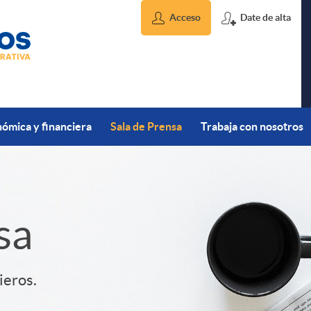
Acceso
Date de alta
ómica y financiera
Sala de Prensa
Trabaja con nosotros
sa
ieros.