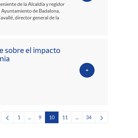
eniente de la Alcaldía y regidor
el Ayuntamiento de Badalona,
vallé, director general de la
e sobre el impacto
nia
+
1
...
9
10
11
...
34
Página
Páginas intermedias Use TAB para desplazarse.
Página
Página
Página
Páginas intermedias Use TAB 
Página