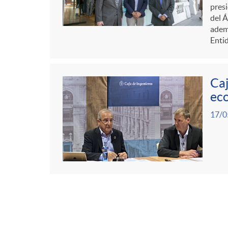
presi
del Á
ademá
Entid
Caj
eco
17/0