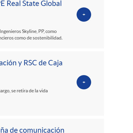
o
PE Real State Global
+
m
Ingenieros Skyline, PP, como
a
ncieros como de sostenibilidad.
ción y RSC de Caja
+
go, se retira de la vida
aña de comunicación