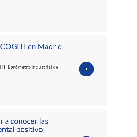
de COGITI en Madrid
l III Barómetro Industrial de
+
r a conocer las
ntal positivo