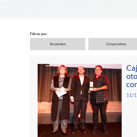
d
e
Filtrar por:
Acuerdos
Corporativo
r
N
Caj
c
a
oto
C
P
con
a
v
11/1
o
u
b
e
n
b
e