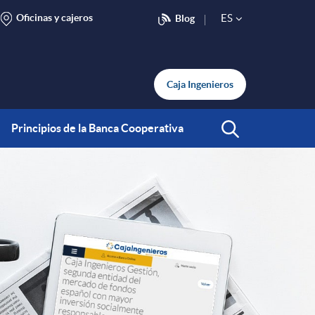
Oficinas y cajeros
ES
Blog
S
e
Caja Ingenieros
l
Principios de la Banca Cooperativa
Abrir Buscar
e
c
t