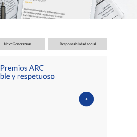
o
r
d
Next Generation
Responsabilidad social
e
os Premios ARC
i
ble y respetuoso
d
+
i