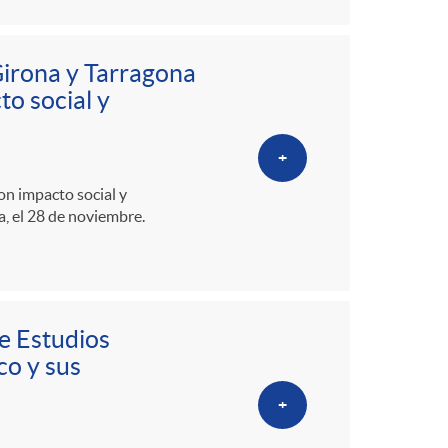
o
m
Girona y Tarragona
to social y
a
+
on impacto social y
, el 28 de noviembre.
de Estudios
co y sus
+