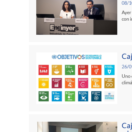
g
08/1
Ayer 
o
con i
r
Caj
i
26/0
a
Uno d
climá
s
Caj