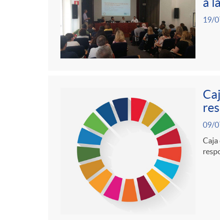
a l
19/0
Caj
res
09/0
Caja 
respo