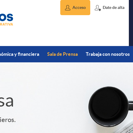
Acceso
Date de alta
ómica y financiera
Sala de Prensa
Trabaja con nosotros
sa
ieros.