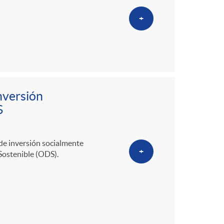
+
nversión
S
de inversión socialmente
+
Sostenible (ODS).