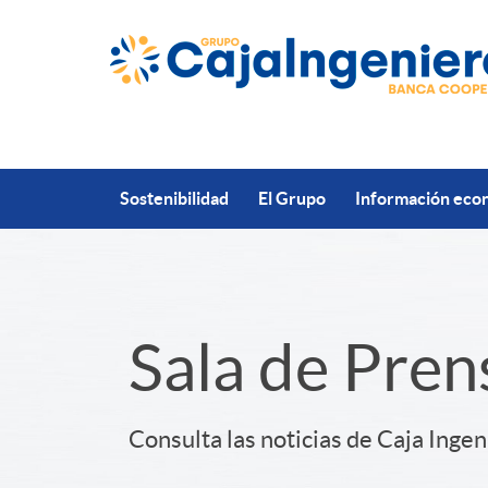
Saltar al contenido principal
Sostenibilidad
El Grupo
Información econ
S
Sala de Pren
l
Consulta las noticias de Caja Ingen
i