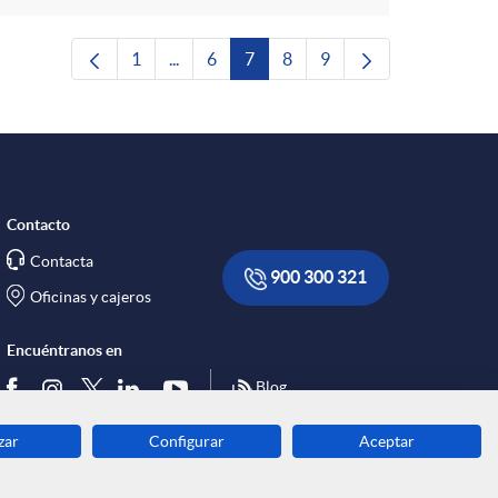
1
...
6
7
8
9
Página
Páginas intermedias Use TAB para desplaza
Página
Página
Página
Página
Contacto
Contacta
900 300 321
Oficinas y cajeros
Encuéntranos en
Blog
zar
Configurar
Aceptar
Descarga ahora