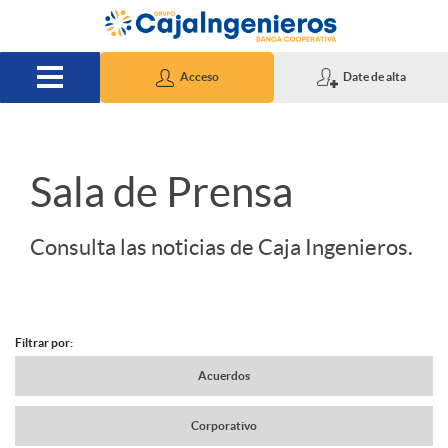
Saltar al contenido principal
Acceso
Date de alta
S
Sala de Prensa
l
Consulta las noticias de Caja Ingenieros.
i
Filtrar por:
d
N
Acuerdos
e
Corporativo