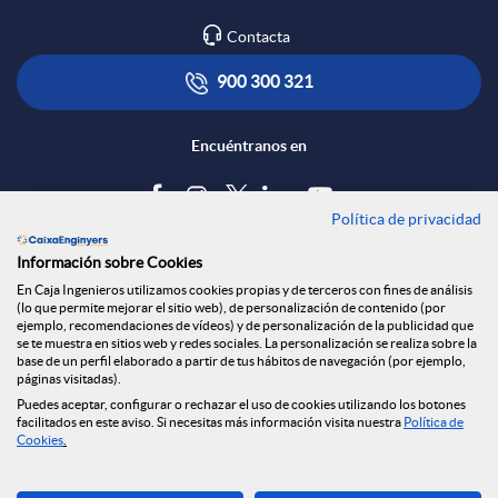
Contacta
900 300 321
Encuéntranos en
Política de privacidad
Blog
Información sobre Cookies
Tablón de anuncios
En Caja Ingenieros utilizamos cookies propias y de terceros con fines de análisis
(lo que permite mejorar el sitio web), de personalización de contenido (por
Política de cookies
ejemplo, recomendaciones de vídeos) y de personalización de la publicidad que
Aviso legal
se te muestra en sitios web y redes sociales. La personalización se realiza sobre la
base de un perfil elaborado a partir de tus hábitos de navegación (por ejemplo,
Seguridad Online
páginas visitadas).
Privacidad
Puedes aceptar, configurar o rechazar el uso de cookies utilizando los botones
facilitados en este aviso. Si necesitas más información visita nuestra
Política de
Canal denuncias
Cookies
.
Descarga ahora