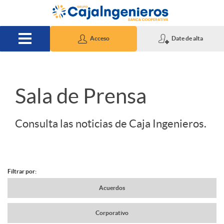
Saltar al contenido principal
Acceso
Date de alta
S
Sala de Prensa
l
Consulta las noticias de Caja Ingenieros.
i
Filtrar por:
d
N
Acuerdos
e
Corporativo