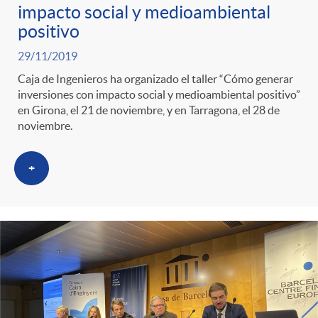
s
t
n
impacto social y medioambiental
positivo
r
i
29/11/2019
Caja de Ingenieros ha organizado el taller “Cómo generar
o
d
inversiones con impacto social y medioambiental positivo”
en Girona, el 21 de noviembre, y en Tarragona, el 28 de
noviembre.
C
o
+
a
s
t
e