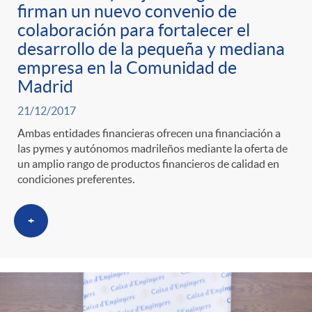
s
t
n
firman un nuevo convenio de
colaboración para fortalecer el
r
i
desarrollo de la pequeña y mediana
empresa en la Comunidad de
o
Madrid
d
21/12/2017
C
o
Ambas entidades financieras ofrecen una financiación a
las pymes y autónomos madrileños mediante la oferta de
un amplio rango de productos financieros de calidad en
a
s
condiciones preferentes.
t
+
e