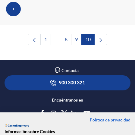
+
1
...
8
9
10
Página
Páginas intermedias Use TAB para des
Página
Página
Página
Contacta
900 300 321
Encuéntranos en
Política de privacidad
Blog
Información sobre Cookies