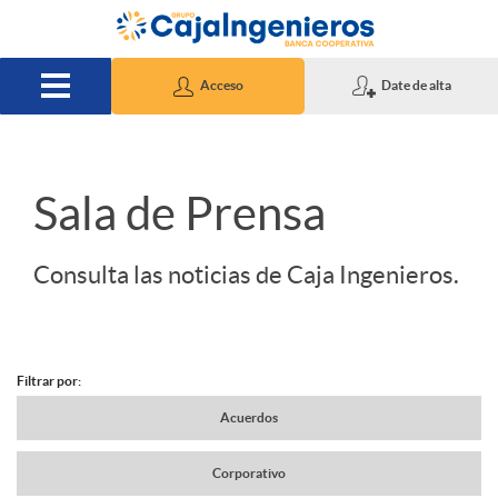
Saltar al contenido principal
Acceso
Date de alta
S
Sala de Prensa
l
Consulta las noticias de Caja Ingenieros.
i
Filtrar por:
d
N
Acuerdos
e
Corporativo