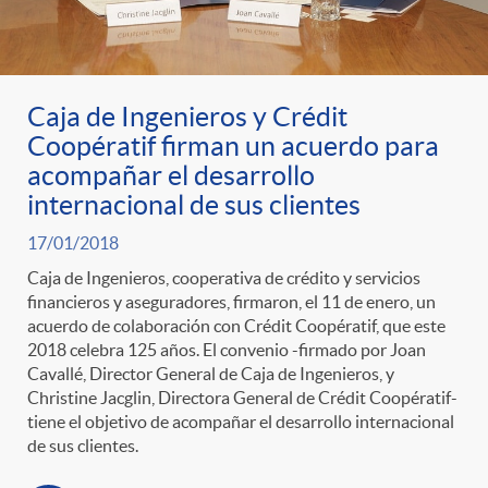
ó
t
l
r
n
e
i
Caja de Ingenieros y Crédit
a
p
n
c
Coopératif firman un acuerdo para
acompañar el desarrollo
S
o
i
internacional de sus clientes
a
17/01/2018
a
r
d
d
Caja de Ingenieros, cooperativa de crédito y servicios
financieros y aseguradores, firmaron, el 11 de enero, un
l
acuerdo de colaboración con Crédit Coopératif, que este
c
o
o
2018 celebra 125 años. El convenio -firmado por Joan
Cavallé, Director General de Caja de Ingenieros, y
a
Christine Jacglin, Directora General de Crédit Coopératif-
a
A
r
tiene el objetivo de acompañar el desarrollo internacional
de sus clientes.
d