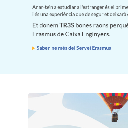
A
n
C
d
Anar-te'n a estudiar a l'estranger és el prime
c
o
i és una experiència que de segur et deixar
p
t
o
TR3S
Et donem
bones raons perquè 
i
i
r
l
Erasmus de
Caixa Enginyers.
e
n
n
a
Saber-ne més del Servei Erasmus
e
i
t
g
c
c
c
e
J
i
u
a
n
o
o
r
c
A
i
C
v
n
s