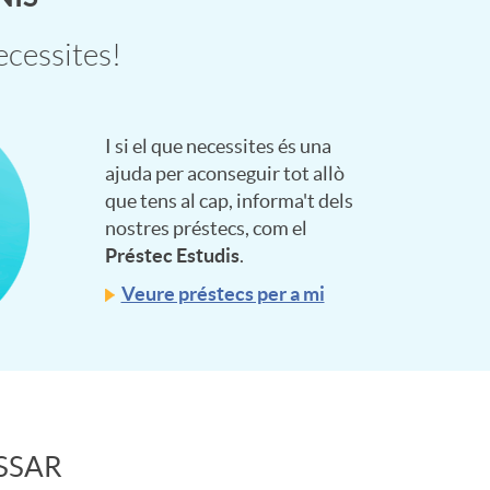
ecessites!
I si el que necessites és una
ajuda per aconseguir tot allò
que tens al cap, informa't dels
nostres préstecs, com el
Préstec Estudis
.
Veure préstecs per a mi
SSAR