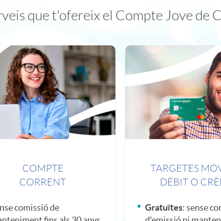
erveis que t'ofereix el Compte Jove de 
COMPTE
TARGETES MO
CORRENT
DÈBIT O CRÈ
nse comissió de
Gratuïtes
: sense co
nteniment fins als 30 anys
d'emissió ni mante