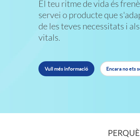
p
El teu ritme de vida és frenè
x
servei o producte que s'ad
l
de les teves necessitats i a
t
i
vitals.
o
c
Vull més informació
Encara no ets s
b
a
a
c
n
i
n
PERQUÈ 