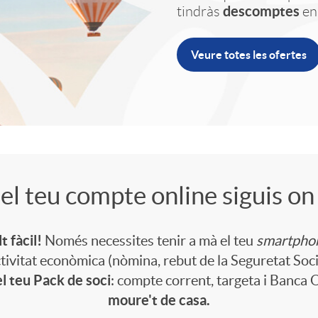
descomptes
tindràs
en
Veure totes les ofertes
el teu compte online siguis on 
t fàcil!
Només necessites tenir a mà el teu
smartpho
activitat econòmica (nòmina, rebut de la Seguretat Soci
l teu Pack de soci
: compte corrent, targeta i Banca 
moure't de casa.