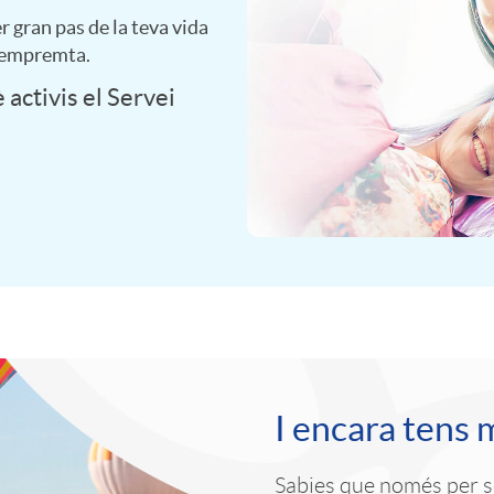
r gran pas de la teva vida
à empremta.
activis el Servei
I encara tens 
Sabies que només per se