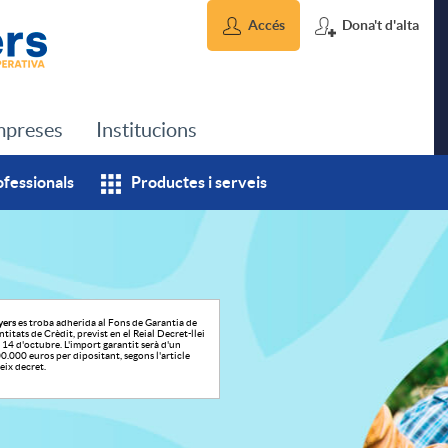
Accés
Dona't d'alta
preses
Institucions
ofessionals
Productes i serveis
yers
es troba adherida al Fons de Garantia de
titats de Crèdit, previst en el Reial Decret-llei
14 d'octubre. L'import garantit serà d'un
.000 euros per dipositant, segons l'article
eix decret.