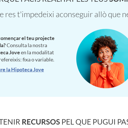
 res t'impedeixi aconseguir allò que n
començar el teu projecte
da?
Consulta la nostra
eca Jove
en la modalitat
efereixis: fixa o variable.
re la Hipoteca Jove
 TENIR
RECURSOS
PEL QUE PUGUI PA