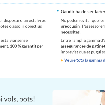
Gaudir ha de ser la te
r disposar d'un estalvi és
No podem evitar que les
eptes o assolir objectius
preocupin
. T'assessorem
necessites.
estalviar sense
Entre l'àmplia gamma d'
oment.
100 % garantit
per
assegurances de patinet
imprevist que et pugui so
Veure tota la gamma 
i vols, pots!