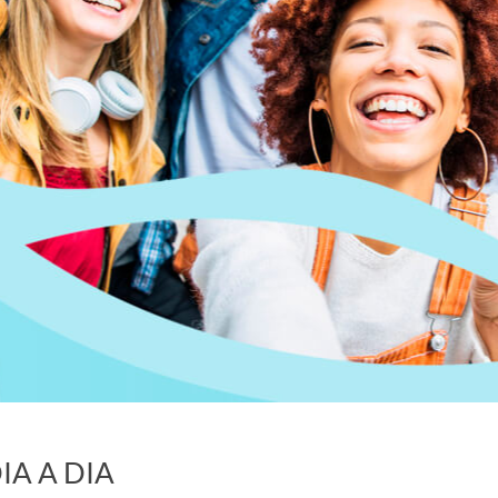
o
r
d
'
i
d
i
IA A DIA