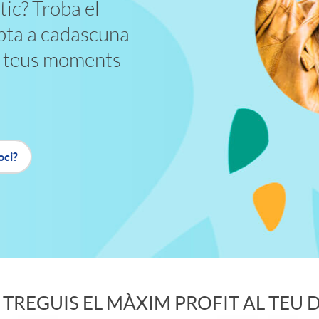
tic? Troba el
apta a cadascuna
ls teus moments
oci?
TREGUIS EL MÀXIM PROFIT AL TEU D