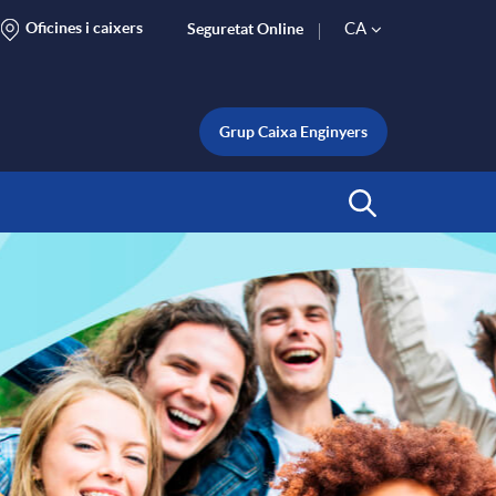
Oficines i caixers
CA
Seguretat Online
S
e
Grup Caixa Enginyers
l
Inicia Cerca
e
c
t