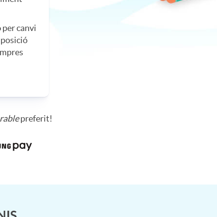
ó
per canvi
isposició
compres
rable
preferit!
NIS