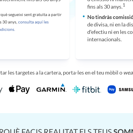
1
fins als 30 anys.
què segueixi sent gratuïta a partir
No tindràs comissi
s 30 anys,
consulta aquí les
de divisa, ni en la d
dicions.
d'efectiu ni en les 
internacionals.
rtar les targetes a la cartera, porta-les en el teu mòbil o
wea
RQUÈ FACIS REALITAT ELS TEUS
SOM