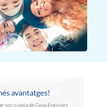
més avantatges!
r soci o sòcia de Caixa Enginyers