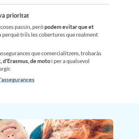
va prioritat
 coses passin, però
podem evitar que et
 perquè triïs les cobertures que realment
assegurances que comercialitzem, trobaràs
, d'Erasmus, de moto
i per a qualsevol
rgir.
d'assegurances