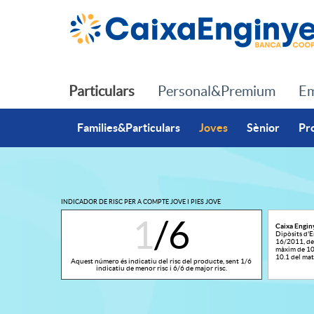
Salta al contingut principal
Particulars
Personal&Premium
Em
Families&Particulars
Joves
Sènior
Pr
INDICADOR DE RISC PER A COMPTE JOVE I PIES JOVE
1
/6
Caixa Engin
Dipòsits d'En
16/2011, de 
T
màxim de 100
A
10.1 del mat
Aquest número és indicatiu del risc del producte, sent 1/6
indicatiu de menor risc i 6/6 de major risc.
e