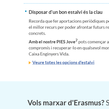
a
b
d
o
Disposar d'un bon estalvi és la clau
c
Recorda que fer aportacions periòdiques pe
l
o
n
el millor recurs per poder afrontar futurs r
o
concrets.
e
f
2
t
Amb el nostre PIES Jove
pots començar a 
r
compromís i recuperar-lo en qualsevol m
s
Caixa Enginyers Vida.
i
e
Veure totes les opcions d'estalvi
r
l
n
n
i
a
a
i
e
n
n
Vols marxar d'Erasmus?
S
d