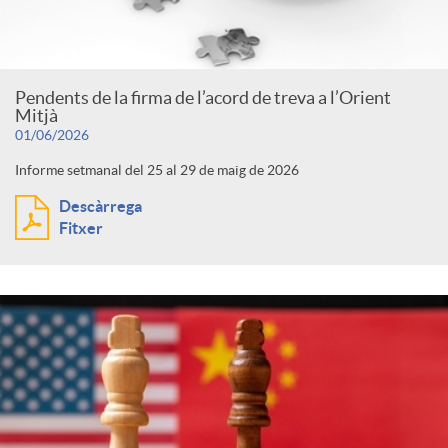
c
F
e
o
Pendents de la firma de l’acord de treva a l’Orient
o
g
Mitjà
01/06/2026
n
c
Informe setmanal del 25 al 29 de maig de 2026
o
Descàrrega
t
u
Fitxer
r
i
s
i
n
e
g
s