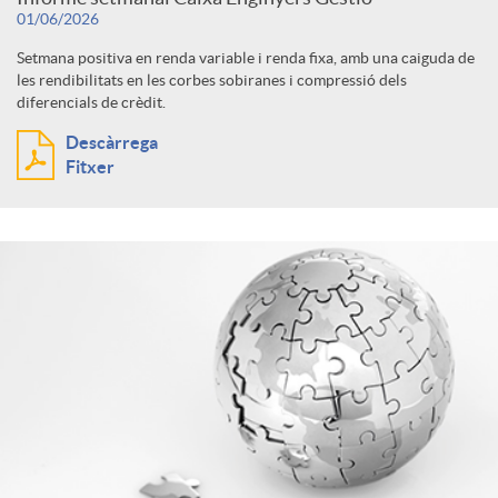
s
b
01/06/2026
c
u
s
ó
Setmana positiva en renda variable i renda fixa, amb una caiguda de
les rendibilitats en les corbes sobiranes i compressió dels
e
a
diferencials de crèdit.
l
i
p
Descàrrega
c
Fitxer
d
t
o
e
e
o
a
n
r
r
r
d
c
a
d
o
a
e
s
t