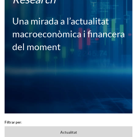
c
c
Una mirada a l’actualitat
a
e
macroeconòmica i financera
c
del moment
r
i
a
o
F
n
B
o
s
o
Filtrar per:
A
c
N
Actualitat