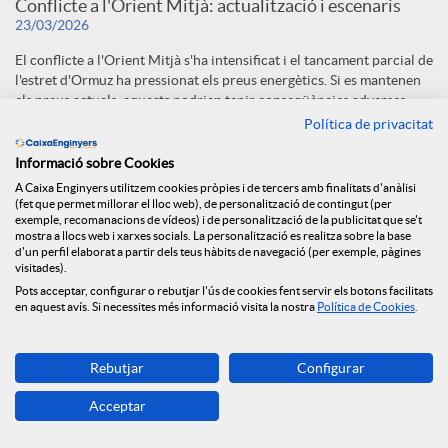
Conflicte a l'Orient Mitjà: actualització i escenaris
23/03/2026
El conflicte a l'Orient Mitjà s'ha intensificat i el tancament parcial de
l'estret d'Ormuz ha pressionat els preus energètics. Si es mantenen
els preus actuals, aquests podrien tenir conseqüències adverses,
mentre que una desescalada progressiva es perfila com l'escenari
Política de privacitat
més probable.
Informació sobre Cookies
Descàrrega
A Caixa Enginyers utilitzem cookies pròpies i de tercers amb finalitats d'anàlisi
Fitxer
(fet que permet millorar el lloc web), de personalització de contingut (per
exemple, recomanacions de vídeos) i de personalització de la publicitat que se't
mostra a llocs web i xarxes socials. La personalització es realitza sobre la base
d'un perfil elaborat a partir dels teus hàbits de navegació (per exemple, pàgines
visitades).
Pots acceptar, configurar o rebutjar l'ús de cookies fent servir els botons facilitats
en aquest avís. Si necessites més informació visita la nostra
Política de Cookies
.
1
2
3
...
7
Pàgina
Pàgina
Pàgina
Pàgines intermèdies Utilitz
Pàgina
Rebutjar
Configurar
F
Acceptar