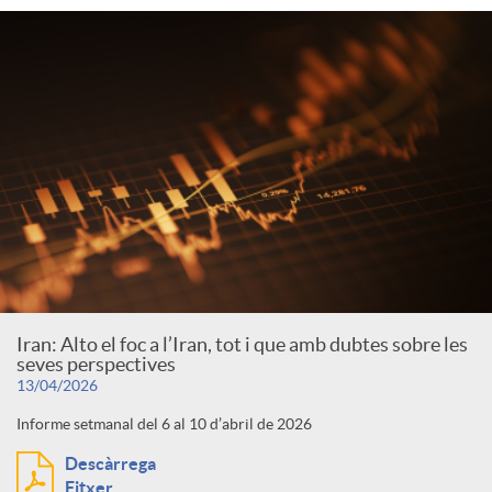
Iran: Alto el foc a l’Iran, tot i que amb dubtes sobre les
seves perspectives
13/04/2026
Informe setmanal del 6 al 10 d’abril de 2026
Descàrrega
Fitxer