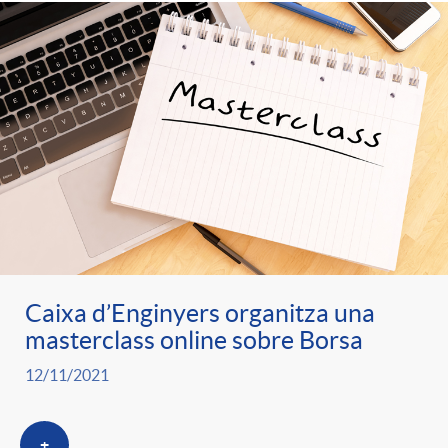
n
r
g
o
u
C
t
a
s
t
Caixa d’Enginyers organitza una
masterclass online sobre Borsa
e
12/11/2021
g
+