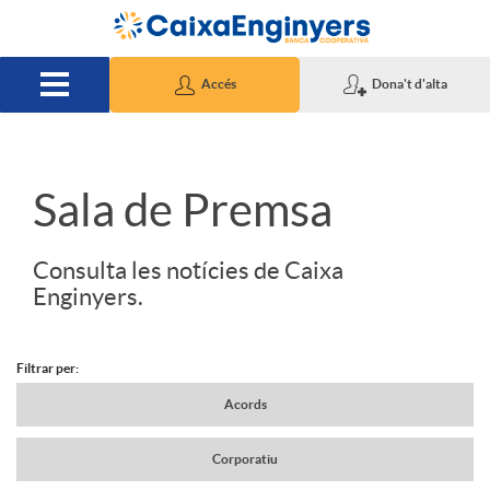
Salta al contingut principal
Accés
Dona't d'alta
S
Sala de Premsa
l
Consulta les notícies de Caixa
Enginyers.
i
Filtrar per:
d
N
Acords
Corporatiu
e
a