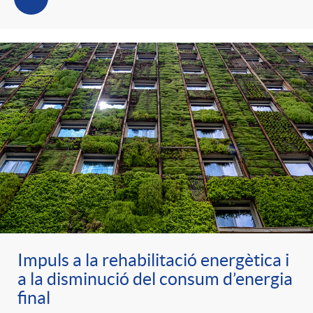
o
r
i
a
s
Impuls a la rehabilitació energètica i
a la disminució del consum d’energia
final