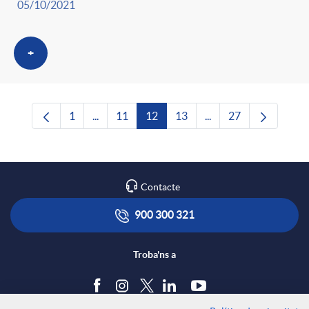
05/10/2021
+
1
...
11
12
13
...
27
Pàgina
Pàgines intermèdies Utilitzeu TAB per navega
Pàgina
Pàgina
Pàgina
Pàgines intermèdies U
Pàgina
Contacte
900 300 321
Troba'ns a