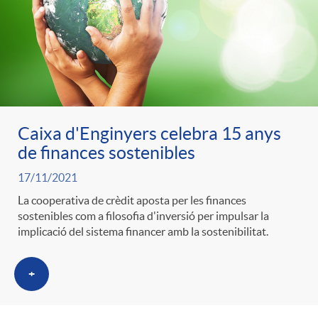
d
e
g
c
e
p
o
l
c
r
r
a
Caixa d'Enginyers celebra 15 anys
o
de finances sostenibles
e
i
F
n
17/11/2021
La cooperativa de crèdit aposta per les finances
n
e
i
sostenibles com a filosofia d'inversió per impulsar la
t
implicació del sistema financer amb la sostenibilitat.
s
s
l
i
+
a
t