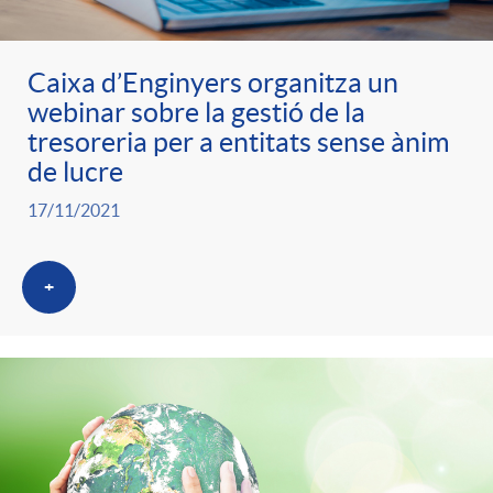
l
r
p
e
i
Caixa d’Enginyers organitza un
webinar sobre la gestió de la
a
e
n
c
tresoreria per a entitats sense ànim
de lucre
S
r
i
a
17/11/2021
a
c
d
d
+
l
a
o
o
a
t
A
r
d
e
n