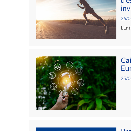
d’e
inv
26/0
L’Ent
Cai
Eu
25/0