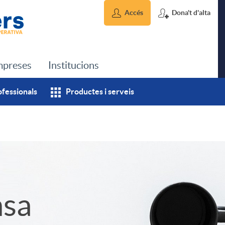
Accés
Dona't d'alta
preses
Institucions
ofessionals
Productes i serveis
msa