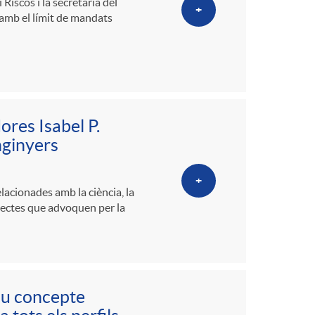
Riscos i la secretaria del
+
 amb el límit de mandats
ores Isabel P.
nginyers
+
acionades amb la ciència, la
rojectes que advoquen per la
ou concepte