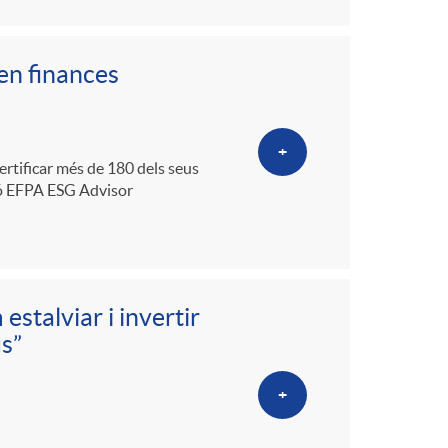
en finances
+
ertificar més de 180 dels seus
ció EFPA ESG Advisor
stalviar i invertir
us”
+