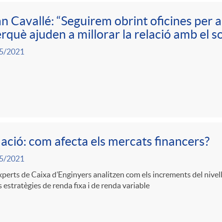
n Cavallé: “Seguirem obrint oficines per 
erquè ajuden a millorar la relació amb el so
5/2021
lació: com afecta els mercats financers?
5/2021
xperts de Caixa d’Enginyers analitzen com els increments del nivel
s estratègies de renda fixa i de renda variable