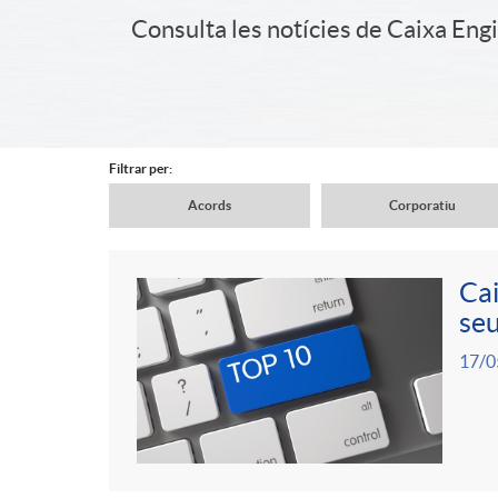
a
Consulta les notícies de Caixa Eng
i
d
d
e
Filtrar per:
e
Acords
Corporatiu
n
N
r
Cai
a
a
seu
C
c
P
17/0
v
v
o
a
u
e
e
n
b
b