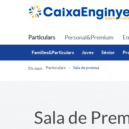
Salta al contingut principal
Particulars
Personal&Premium
Em
Families&Particulars
Joves
Sènior
Pr
Particulars
Sala de premsa
Ets aquí:
R
u
S
Sala de Pre
t
l