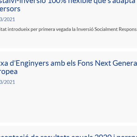
stalvi-inversió 100% flexible que s’adapta a
ersors
3/2021
itat introdueix per primera vegada la Inversió Socialment Responsab
xa d’Enginyers amb els Fons Next Generat
ropea
3/2021