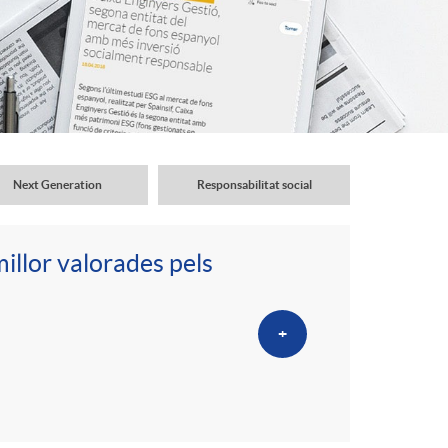
o
r
d
'
Next Generation
Responsabilitat social
i
millor valorades pels
d
+
i