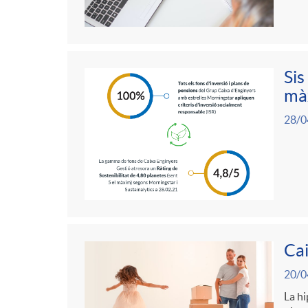
r
t
n
n
i
r
s
Sis
g
màx
e
o
a
u
28/0
s
C
t
a
s
t
Cai
20/0
e
La hi