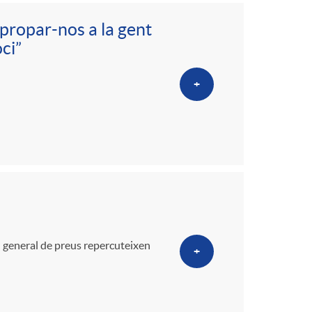
o
apropar-nos a la gent
m
ci”
a
+
l general de preus repercuteixen
+