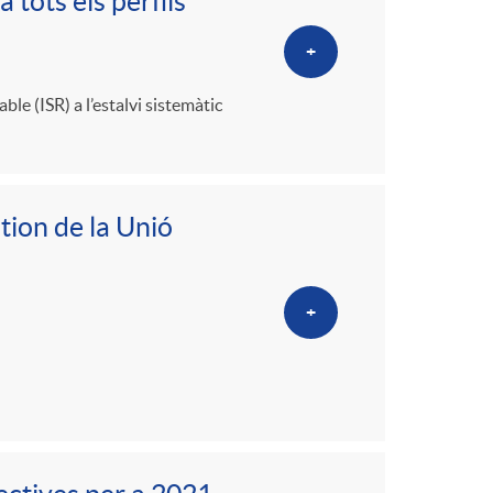
 tots els perfils
+
le (ISR) a l’estalvi sistemàtic
ion de la Unió
+