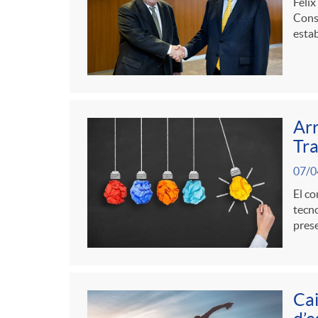
Félix
Conse
estab
Arr
Tra
07/0
El co
tecno
pres
Cai