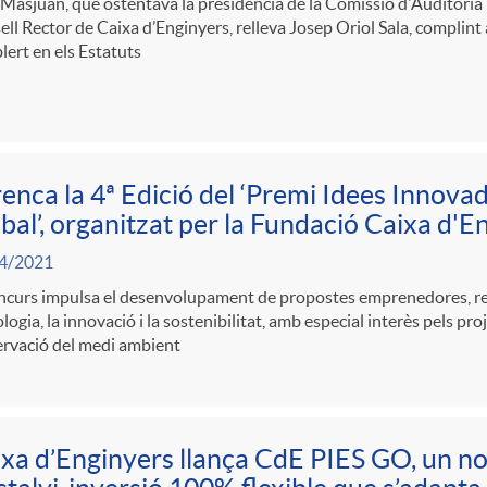
 Masjuan, que ostentava la presidència de la Comissió d'Auditoria i 
ll Rector de Caixa d’Enginyers, relleva Josep Oriol Sala, complint
lert en els Estatuts
enca la 4ª Edició del ‘Premi Idees Innovad
bal’, organitzat per la Fundació Caixa d'E
4/2021
ncurs impulsa el desenvolupament de propostes emprenedores, rel
logia, la innovació i la sostenibilitat, amb especial interès pels p
ervació del medi ambient
xa d’Enginyers llança CdE PIES GO, un n