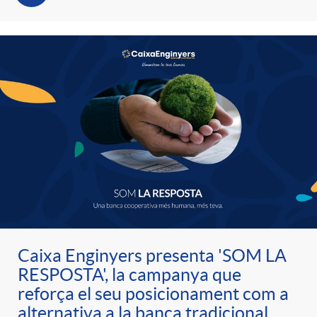
d
e
g
c
e
p
o
l
c
r
r
a
o
e
i
F
n
n
e
i
t
Caixa Enginyers presenta 'SOM LA
s
s
l
i
RESPOSTA', la campanya que
reforça el seu posicionament com a
a
t
alternativa a la banca tradicional