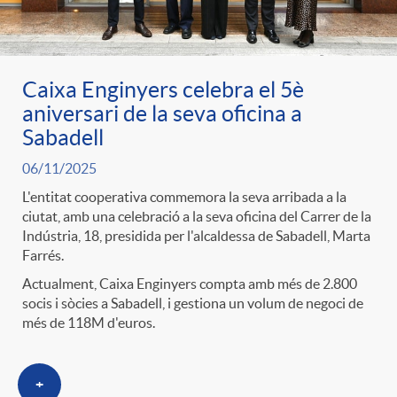
l
r
p
e
i
Caixa Enginyers celebra el 5è
a
e
n
c
aniversari de la seva oficina a
Sabadell
S
r
i
a
06/11/2025
L'entitat cooperativa commemora la seva arribada a la
a
c
d
ciutat, amb una celebració a la seva oficina del Carrer de la
d
Indústria, 18, presidida per l'alcaldessa de Sabadell, Marta
Farrés.
l
a
o
o
Actualment, Caixa Enginyers compta amb més de 2.800
socis i sòcies a Sabadell, i gestiona un volum de negoci de
a
més de 118M d'euros.
t
A
r
d
e
n
+