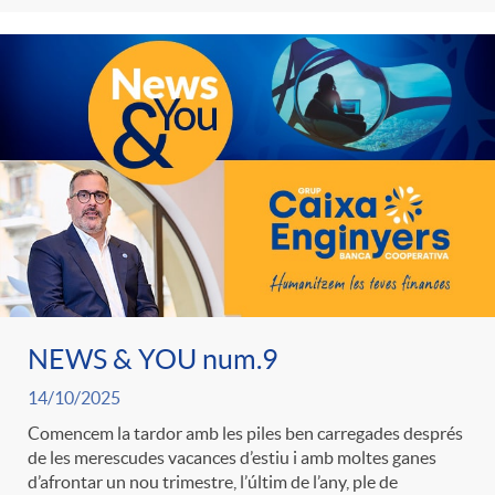
o
r
i
a
s
NEWS & YOU num.9
14/10/2025
Comencem la tardor amb les piles ben carregades després
de les merescudes vacances d’estiu i amb moltes ganes
d’afrontar un nou trimestre, l’últim de l’any, ple de