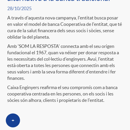
n
28/10/2025
r
g
A través d'aquesta nova campanya, l'entitat busca posar
en valor el model de banca Cooperativa de l'entitat, que té
cura de la salut financera dels seus socis i sòcies, sense
o
u
oblidar la del planeta.
Amb 'SOM LA RESPOSTA' connecta amb el seu origen
C
fundacional el 1967, quan va néixer per donar resposta a
t
les necessitats del col·lectiu d'enginyers. Avui, l'entitat
està oberta a totes les persones que connectin amb els
a
seus valors i amb la seva forma diferent d'entendre i fer
s
finances.
Caixa Enginyers reafirma el seu compromís com a banca
t
cooperativa centrada en les persones, on els socis i les
sòcies són alhora, clients i propietaris de l'entitat.
e
+
g