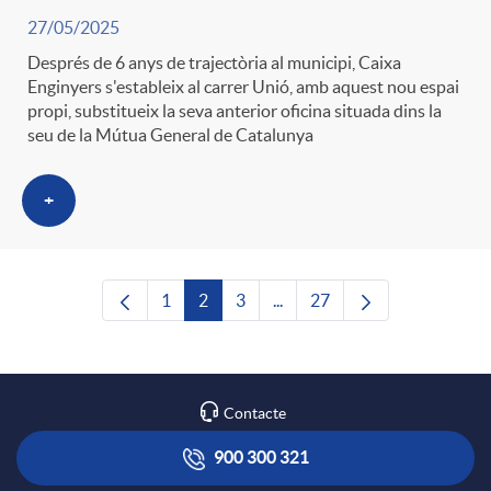
27/05/2025
Després de 6 anys de trajectòria al municipi, Caixa
Enginyers s'estableix al carrer Unió, amb aquest nou espai
propi, substitueix la seva anterior oficina situada dins la
seu de la Mútua General de Catalunya
+
1
2
3
...
27
Pàgina
Pàgina
Pàgina
Pàgines intermèdies Utilitze
Pàgina
Contacte
900 300 321