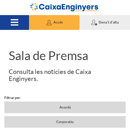
Salta al contingut principal
Accés
Dona't d'alta
S
Sala de Premsa
l
Consulta les notícies de Caixa
Enginyers.
i
Filtrar per:
d
N
Acords
Corporatiu
e
a