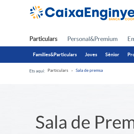
Salta al contingut principal
Particulars
Personal&Premium
Em
Families&Particulars
Joves
Sènior
Pr
Particulars
Sala de premsa
Ets aquí:
R
u
S
Sala de Pre
t
l