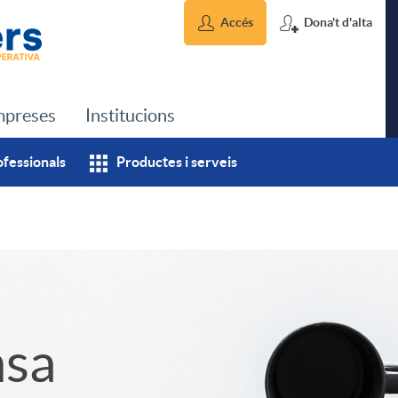
Accés
Dona't d'alta
preses
Institucions
ofessionals
Productes i serveis
msa