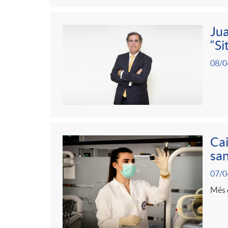
Jua
“Si
08/0
Cai
san
07/0
Més d