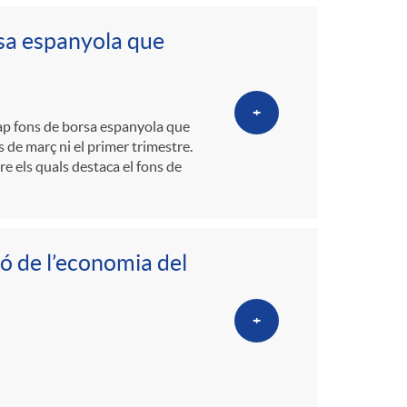
orsa espanyola que
+
cap fons de borsa espanyola que
s de març ni el primer trimestre.
re els quals destaca el fons de
ió de l’economia del
+