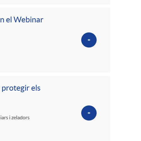
en el Webinar
+
 protegir els
+
ars i zeladors