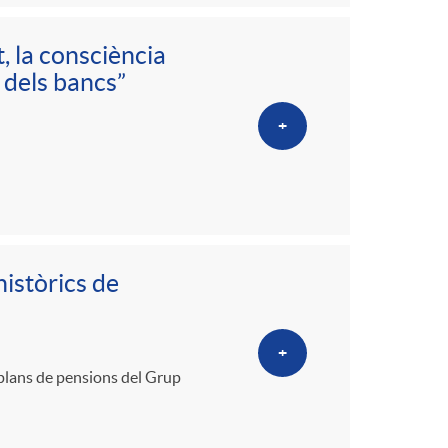
, la consciència
 dels bancs”
+
històrics de
+
 plans de pensions del Grup