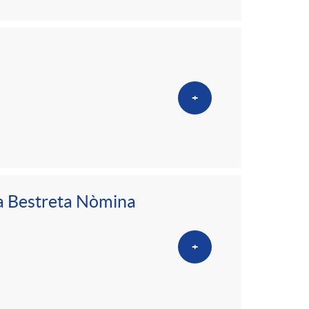
+
la Bestreta Nòmina
+