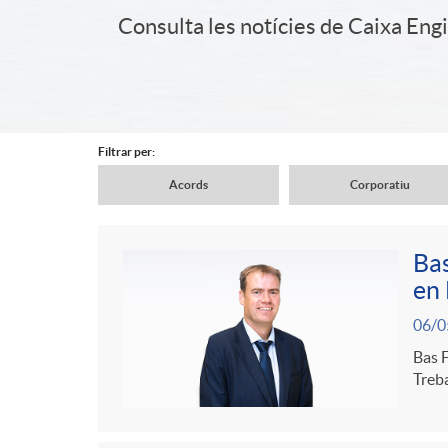
a
Consulta les notícies de Caixa Eng
i
d
d
e
Filtrar per:
e
Acords
Corporatiu
n
N
r
Bas
a
a
en 
C
c
P
06/0
v
v
o
a
Bas F
u
Treba
e
e
n
b
b