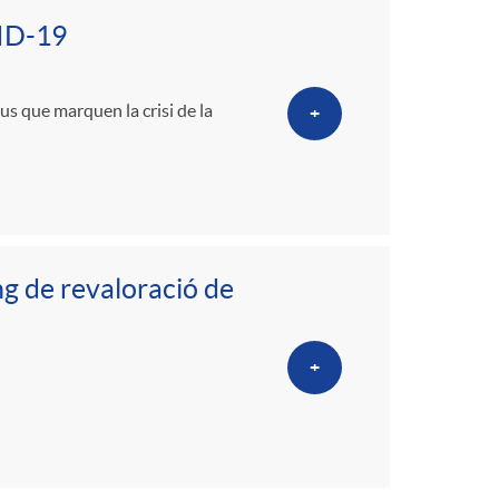
o
VID-19
m
us que marquen la crisi de la
+
a
ng de revaloració de
+