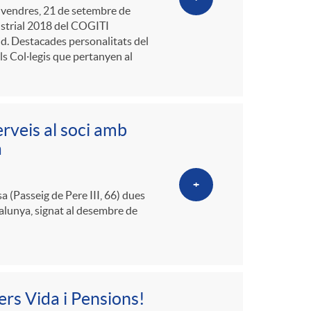
divendres, 21 de setembre de
ustrial 2018 del COGITI
id. Destacades personalitats del
ls Col·legis que pertanyen al
rveis al soci amb
a
+
a (Passeig de Pere III, 66) dues
alunya, signat al desembre de
rs Vida i Pensions!