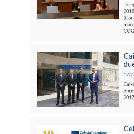
Josep
2018,
(Cons
món e
COGIT
Cai
due
17/0
Caixa
ofici
2017
Cel