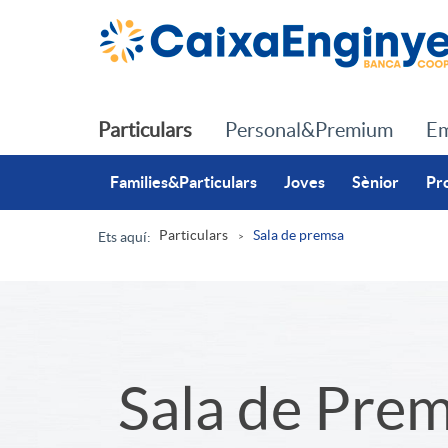
Salta al contingut principal
Particulars
Personal&Premium
Em
Families&Particulars
Joves
Sènior
Pr
Particulars
Sala de premsa
Ets aquí:
R
u
S
Sala de Pre
t
l