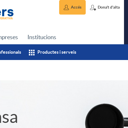
Accés
Dona't d'alta
preses
Institucions
ofessionals
Productes i serveis
msa