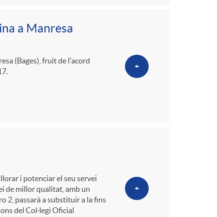
o
m
cina a Manresa
a
sa (Bages), fruit de l'acord
+
17.
lorar i potenciar el seu servei
+
ei de millor qualitat, amb un
2, passarà a substituir a la fins
ons del Col·legi Oficial