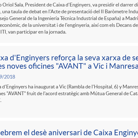
 Oriol Sala, President de Caixa d'Enginyers, va presidir el darrer 
 una taula de debat en l'Acte de presentació del II Baròmetre Ind
ejo General de la Ingeniería Técnica Industrial de España) a Madr
conòmic, de la universitat i de l'enginyeria, així com els Decans de
I, van participar en la jornada.
xa d'Enginyers reforça la seva xarxa de se
s noves oficines "AVANT" a Vic i Manres
9/2018
 d'Enginyers ha inaugurat a Vic (Rambla de l'Hospital, 6) y Manres
nes "AVANT" fruit de l'acord estratègic amb Mútua General de Cat
.
ebrem el desè aniversari de Caixa Enginye