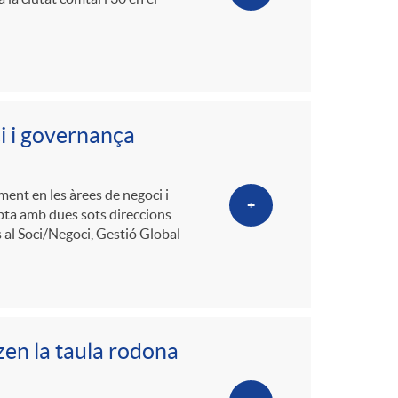
i i governança
ment en les àrees de negoci i
+
pta amb dues sots direccions
s al Soci/Negoci, Gestió Global
zen la taula rodona