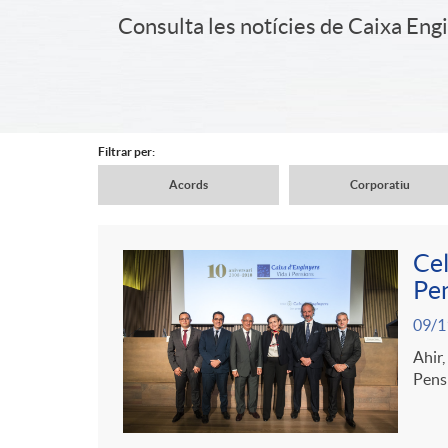
a
Consulta les notícies de Caixa Eng
i
d
d
e
Filtrar per:
e
Acords
Corporatiu
n
N
r
Cel
a
a
Pe
C
c
P
09/1
v
v
o
a
Ahir,
u
Pensi
e
e
n
b
b