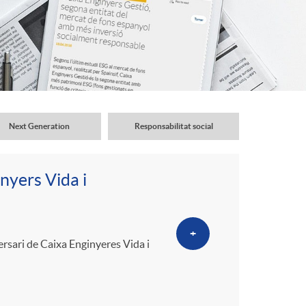
o
r
d
'
Next Generation
Responsabilitat social
i
nyers Vida i
d
+
rsari de Caixa Enginyeres Vida i
i