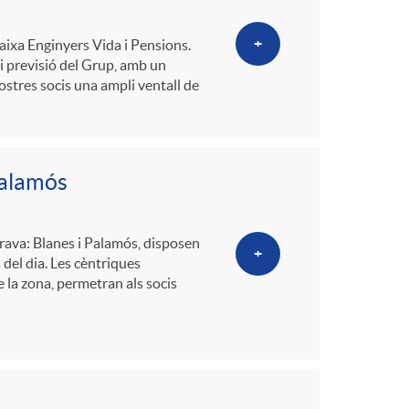
+
aixa Enginyers Vida i Pensions.
 i previsió del Grup, amb un
nostres socis una ampli ventall de
Palamós
Brava: Blanes i Palamós, disposen
+
del dia. Les cèntriques
 la zona, permetran als socis