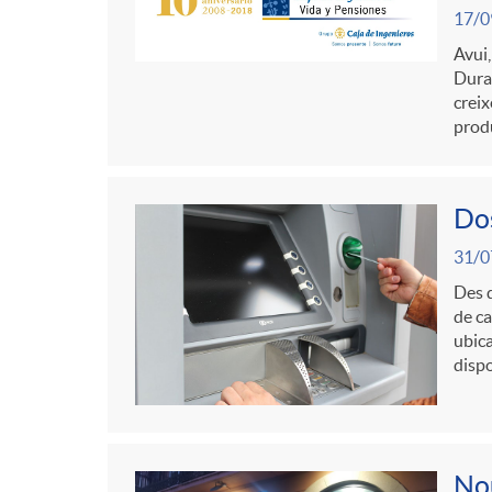
17/0
Avui,
Duran
creix
produ
Dos
31/0
Des d
de ca
ubica
dispo
Nou