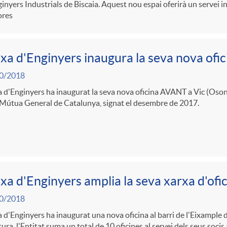
inyers Industrials de Biscaia. Aquest nou espai oferirà un servei i
ores
xa d'Enginyers inaugura la seva nova ofic
0/2018
 d'Enginyers ha inaugurat la seva nova oficina AVANT a Vic (Osona)
Mútua General de Catalunya, signat el desembre de 2017.
xa d'Enginyers amplia la seva xarxa d'ofi
0/2018
 d'Enginyers ha inaugurat una nova oficina al barri de l'Eixampl
ura, l'Entitat suma un total de 10 oficines al servei dels seus socis a