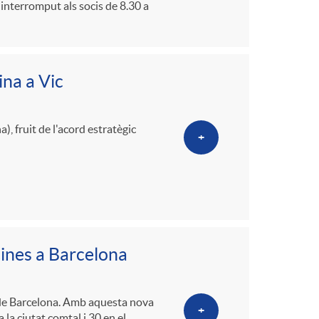
ninterromput als socis de 8.30 a
ina a Vic
, fruit de l'acord estratègic
+
cines a Barcelona
e de Barcelona. Amb aquesta nova
+
 la ciutat comtal i 30 en el