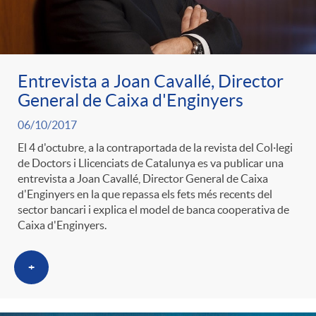
l
r
p
e
i
a
e
n
Entrevista a Joan Cavallé, Director
c
General de Caixa d'Enginyers
S
r
i
06/10/2017
a
El 4 d'octubre, a la contraportada de la revista del Col·legi
de Doctors i Llicenciats de Catalunya es va publicar una
a
c
d
d
entrevista a Joan Cavallé, Director General de Caixa
d'Enginyers en la que repassa els fets més recents del
sector bancari i explica el model de banca cooperativa de
l
a
o
o
Caixa d'Enginyers.
a
t
A
r
+
d
e
n