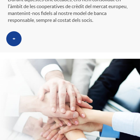
n
l'àmbit de les cooperatives de crèdit del mercat europeu,
mantenint-nos fidels al nostre model de banca
r
g
responsable, sempre al costat dels socis.
o
u
+
C
t
a
s
t
e
g