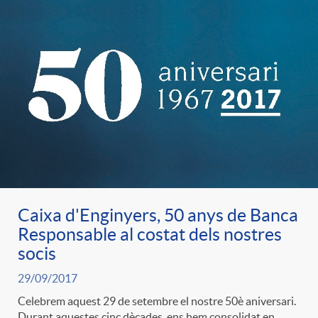
d
e
g
c
e
p
o
l
c
r
r
a
o
e
i
F
n
Caixa d'Enginyers, 50 anys de Banca
n
e
i
t
Responsable al costat dels nostres
socis
s
s
l
i
29/09/2017
Celebrem aquest 29 de setembre el nostre 50è aniversari.
a
t
Durant aquestes cinc dècades, ens hem consolidat en