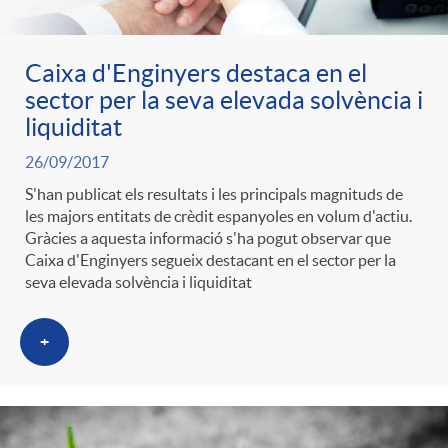
o
Caixa d'Enginyers destaca en el
sector per la seva elevada solvència i
r
liquiditat
26/09/2017
i
S'han publicat els resultats i les principals magnituds de
les majors entitats de crèdit espanyoles en volum d'actiu.
Gràcies a aquesta informació s'ha pogut observar que
a
Caixa d'Enginyers segueix destacant en el sector per la
seva elevada solvència i liquiditat
s
+