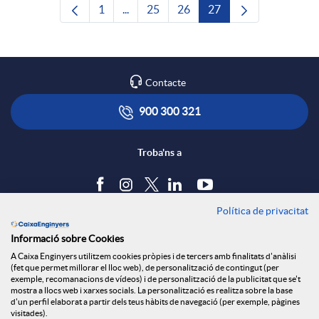
1
...
25
26
27
Pàgina
Pàgines intermèdies Utilitzeu TAB per n
Pàgina
Pàgina
Pàgina
Contacte
900 300 321
Troba'ns a
Política de privacitat
Blog
Informació sobre Cookies
Tauler d'anuncis
A Caixa Enginyers utilitzem cookies pròpies i de tercers amb finalitats d'anàlisi
Política de cookies
(fet que permet millorar el lloc web), de personalització de contingut (per
Avís legal
exemple, recomanacions de vídeos) i de personalització de la publicitat que se't
mostra a llocs web i xarxes socials. La personalització es realitza sobre la base
Seguretat Online
d'un perfil elaborat a partir dels teus hàbits de navegació (per exemple, pàgines
Privacitat
visitades).