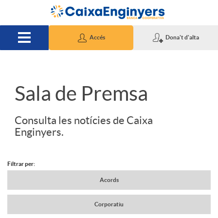
Salta al contingut principal
Accés
Dona't d'alta
S
Sala de Premsa
l
Consulta les notícies de Caixa
Enginyers.
i
Filtrar per:
d
N
Acords
Corporatiu
e
a