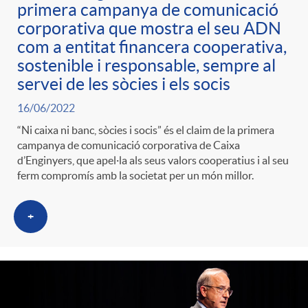
l
primera campanya de comunicació
corporativa que mostra el seu ADN
r
p
e
i
com a entitat financera cooperativa,
sostenible i responsable, sempre al
a
e
n
servei de les sòcies i els socis
c
16/06/2022
S
r
i
a
“Ni caixa ni banc, sòcies i socis” és el claim de la primera
campanya de comunicació corporativa de Caixa
d’Enginyers, que apel·la als seus valors cooperatius i al seu
a
c
d
d
ferm compromís amb la societat per un món millor.
l
a
o
o
+
a
t
A
r
d
e
n