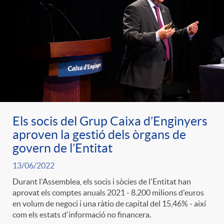
d
e
g
c
e
p
o
l
c
r
r
a
o
e
i
Els socis del Grup Caixa d’Enginyers
F
n
aproven la gestió dels òrgans de
govern de l’Entitat
n
e
i
t
13/06/2022
s
Durant l'Assemblea, els socis i sòcies de l'Entitat han
s
l
i
aprovat els comptes anuals 2021 - 8.200 milions d'euros
en volum de negoci i una ràtio de capital del 15,46% - així
a
com els estats d'informació no financera.
t