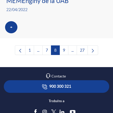
MEMEnginy de la UAB
22/04/2022
+
1
...
7
8
9
...
27
Pàgina
Pàgines intermèdies Utilitzeu TAB per nave
Pàgina
Pàgina
Pàgina
Pàgines intermèdies Uti
Pàgina
Contacte
900 300 321
Troba'ns a