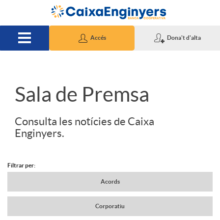
Salta al contingut principal
Accés
Dona't d'alta
S
Sala de Premsa
l
Consulta les notícies de Caixa
Enginyers.
i
Filtrar per:
d
N
Acords
Corporatiu
e
a