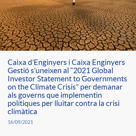
Caixa d’Enginyers i Caixa Enginyers
Gestió s’uneixen al “2021 Global
Investor Statement to Governments
on the Climate Crisis” per demanar
als governs que implementin
polítiques per lluitar contra la crisi
climàtica
16/09/2021