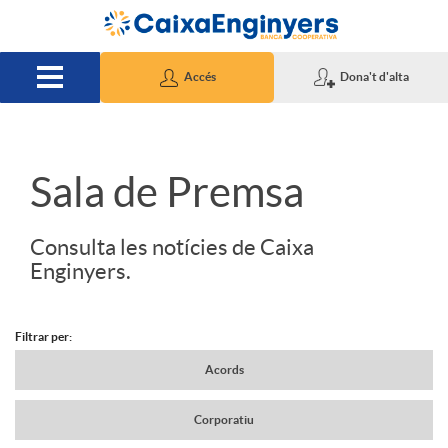
Salta al contingut principal
Accés
Dona't d'alta
S
Sala de Premsa
l
Consulta les notícies de Caixa
Enginyers.
i
Filtrar per:
d
N
Acords
Corporatiu
e
a