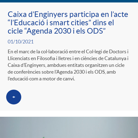
Caixa d’Enginyers participa en l’acte
o
“l’Educació i smart cities” dins el
cicle “Agenda 2030 i els ODS”
r
01/10/2021
En el marc de la col·laboració entre el Col·legi de Doctors i
i
Llicenciats en Filosofia i lletres i en ciències de Catalunya i
Caixa d’Enginyers, ambdues entitats organitzen un cicle
de conferències sobre l’Agenda 2030 i els ODS, amb
a
l’educació com a motor de canvi.
s
+