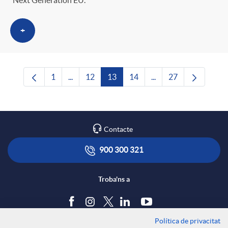
+
1
...
12
13
14
...
27
Pàgina
Pàgines intermèdies Utilitzeu TAB per navega
Pàgina
Pàgina
Pàgina
Pàgines intermèdies U
Pàgina
Contacte
900 300 321
Troba'ns a
Política de privacitat
Blog