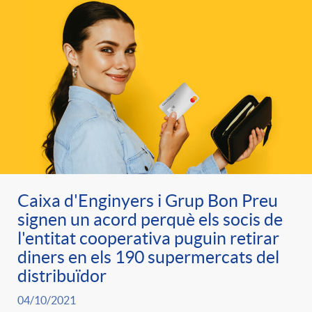
d
e
g
c
e
p
o
l
c
r
r
a
o
e
i
F
n
Caixa d'Enginyers i Grup Bon Preu
n
e
i
signen un acord perquè els socis de
t
l'entitat cooperativa puguin retirar
s
diners en els 190 supermercats del
s
l
i
distribuïdor
a
t
04/10/2021