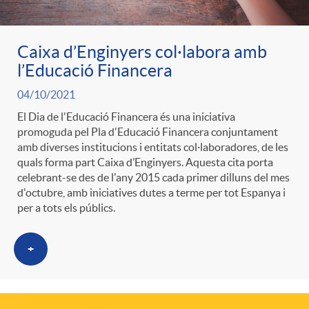
l
r
p
e
i
Caixa d’Enginyers col·labora amb
l’Educació Financera
a
e
n
c
04/10/2021
El Dia de l'Educació Financera és una iniciativa
S
r
i
a
promoguda pel Pla d'Educació Financera conjuntament
amb diverses institucions i entitats col·laboradores, de les
a
quals forma part Caixa d’Enginyers. Aquesta cita porta
c
d
d
celebrant-se des de l'any 2015 cada primer dilluns del mes
d'octubre, amb iniciatives dutes a terme per tot Espanya i
l
a
per a tots els públics.
o
o
+
a
t
A
r
d
e
n