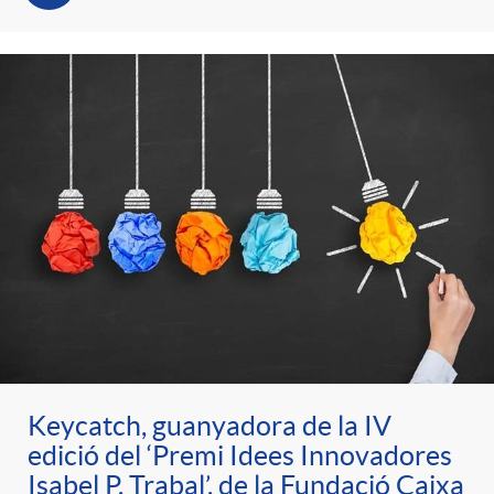
Keycatch, guanyadora de la IV
edició del ‘Premi Idees Innovadores
Isabel P. Trabal’, de la Fundació Caixa