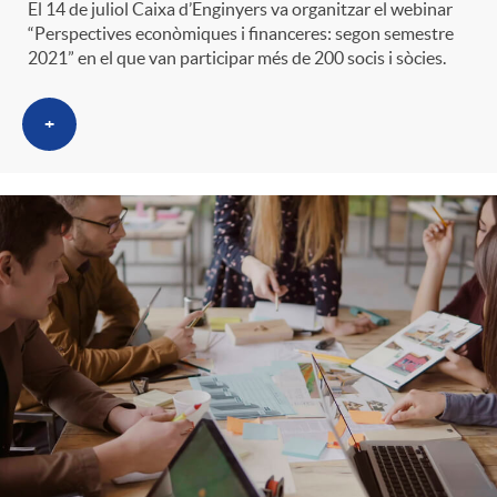
n
El 14 de juliol Caixa d’Enginyers va organitzar el webinar
“Perspectives econòmiques i financeres: segon semestre
r
2021” en el que van participar més de 200 socis i sòcies.
g
o
+
u
C
t
a
s
t
e
g