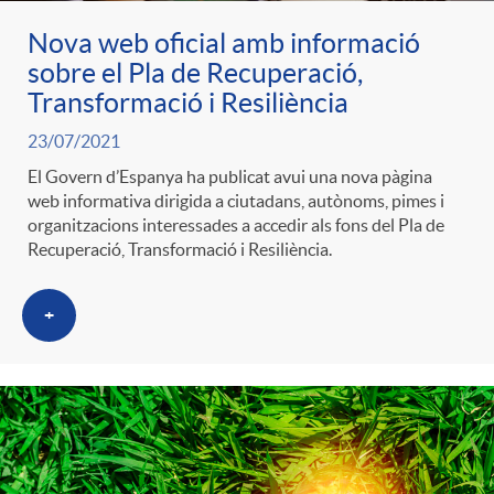
Nova web oficial amb informació
o
sobre el Pla de Recuperació,
Transformació i Resiliència
r
23/07/2021
El Govern d’Espanya ha publicat avui una nova pàgina
i
web informativa dirigida a ciutadans, autònoms, pimes i
organitzacions interessades a accedir als fons del Pla de
Recuperació, Transformació i Resiliència.
a
+
s