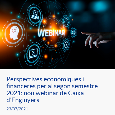
d
e
g
c
e
p
o
l
c
r
r
a
o
e
i
F
n
n
e
i
Perspectives econòmiques i
t
financeres per al segon semestre
2021: nou webinar de Caixa
s
s
l
i
d’Enginyers
23/07/2021
a
t