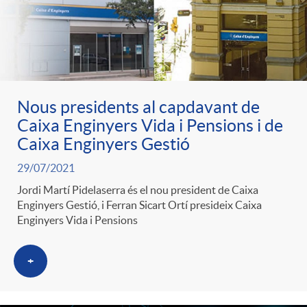
l
r
p
e
i
a
e
n
c
Nous presidents al capdavant de
S
r
i
Caixa Enginyers Vida i Pensions i de
a
Caixa Enginyers Gestió
a
c
d
29/07/2021
d
Jordi Martí Pidelaserra és el nou president de Caixa
l
Enginyers Gestió, i Ferran Sicart Ortí presideix Caixa
a
o
o
Enginyers Vida i Pensions
a
t
A
r
+
d
e
n