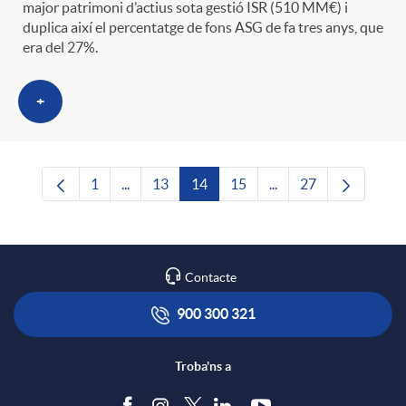
major patrimoni d’actius sota gestió ISR (510 MM€) i
duplica així el percentatge de fons ASG de fa tres anys, que
era del 27%.
+
1
...
13
14
15
...
27
Pàgina
Pàgines intermèdies Utilitzeu TAB per navega
Pàgina
Pàgina
Pàgina
Pàgines intermèdies U
Pàgina
Contacte
900 300 321
Troba'ns a