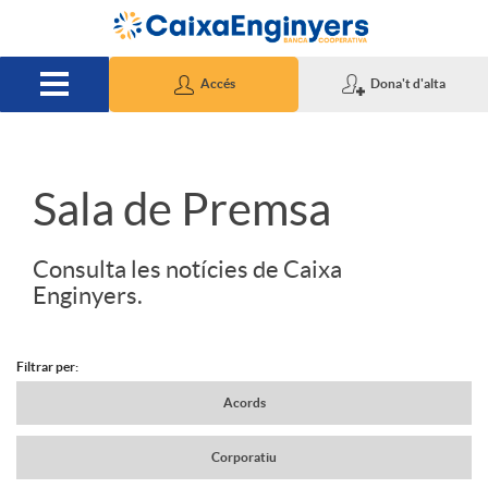
Salta al contingut principal
Accés
Dona't d'alta
S
Sala de Premsa
l
Consulta les notícies de Caixa
Enginyers.
i
Filtrar per:
d
N
Acords
Corporatiu
e
a