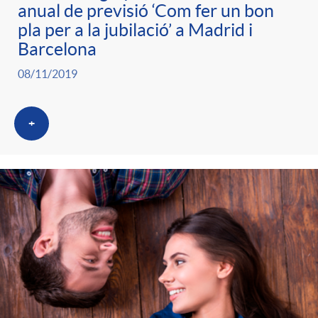
anual de previsió ‘Com fer un bon
pla per a la jubilació’ a Madrid i
o
Barcelona
08/11/2019
r
i
+
a
s