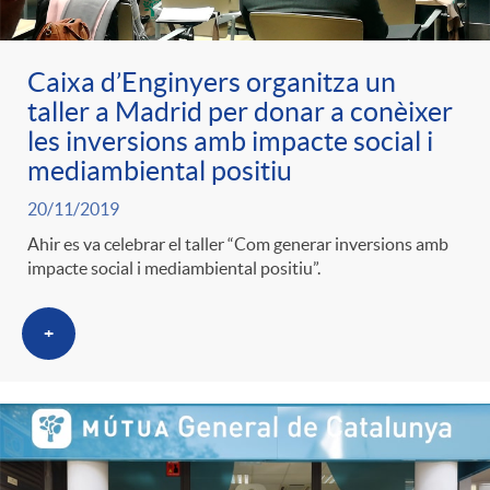
l
r
p
e
i
Caixa d’Enginyers organitza un
taller a Madrid per donar a conèixer
a
e
n
c
les inversions amb impacte social i
mediambiental positiu
S
r
i
a
20/11/2019
Ahir es va celebrar el taller “Com generar inversions amb
a
c
d
impacte social i mediambiental positiu”.
d
l
a
o
+
o
a
t
A
r
d
e
n