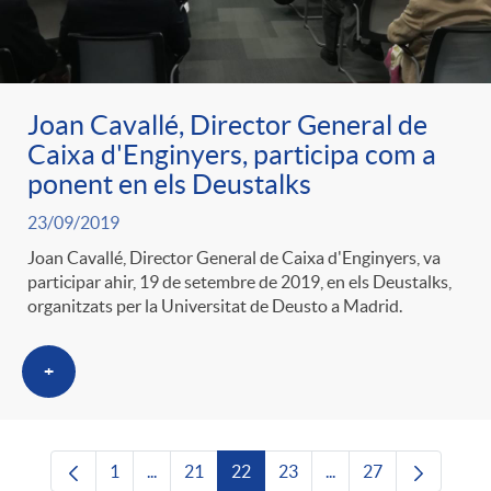
Joan Cavallé, Director General de
Caixa d'Enginyers, participa com a
ponent en els Deustalks
23/09/2019
Joan Cavallé, Director General de Caixa d'Enginyers, va
participar ahir, 19 de setembre de 2019, en els Deustalks,
organitzats per la Universitat de Deusto a Madrid.
+
1
...
21
22
23
...
27
Pàgina
Pàgines intermèdies Utilitzeu TAB per navega
Pàgina
Pàgina
Pàgina
Pàgines intermèdies U
Pàgina