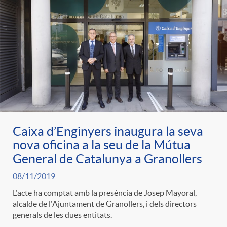
d
e
g
c
e
p
o
l
c
r
r
a
o
e
i
F
n
Caixa d’Enginyers inaugura la seva
nova oficina a la seu de la Mútua
n
e
i
General de Catalunya a Granollers
t
08/11/2019
s
s
l
i
L'acte ha comptat amb la presència de Josep Mayoral,
alcalde de l'Ajuntament de Granollers, i dels directors
generals de les dues entitats.
a
t