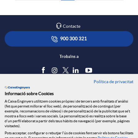
Contacte
900 300 321
Troba'ns a
Política de privacitat
Blog
Informació sobre Cookies
Tauler d'anuncis
A Caixa Enginyers utilitzem cookies pròpies i de tercers amb finalitats d'anàlisi
Política de cookies
(fet que permet millorar el lloc web), de personalització de contingut (per
Avís legal
exemple, recomanacions de vídeos) i de personalització de la publicitat que se't
mostra a llocs web i xarxes socials. La personalització es realitza sobre la base
Seguretat Online
d'un perfil elaborat a partir dels teus hàbits de navegació (per exemple, pàgines
Privacitat
visitades).
Pots acceptar, configurar o rebutjar l'ús de cookies fent servir els botons facilitats
Canal denúncies
en aquest avís. Si necessites més informació visita la nostra
Política de Cookies
.