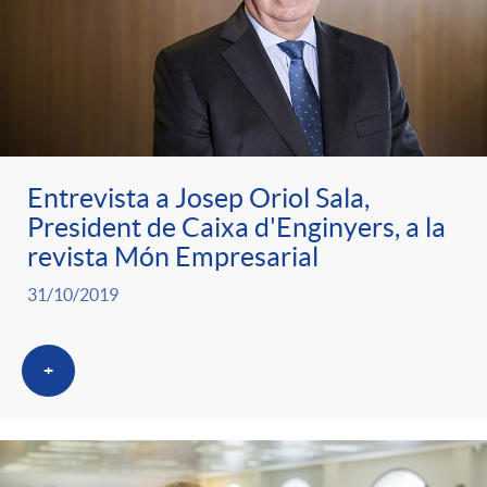
Entrevista a Josep Oriol Sala,
President de Caixa d'Enginyers, a la
revista Món Empresarial
31/10/2019
+