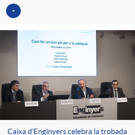
n
+
r
g
o
u
C
t
a
s
t
e
g
Caixa d’Enginyers celebra la trobada