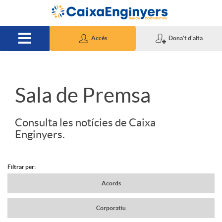
Salta al contingut principal
Accés
Dona't d'alta
S
Sala de Premsa
l
Consulta les notícies de Caixa
Enginyers.
i
Filtrar per:
d
N
Acords
Corporatiu
e
a