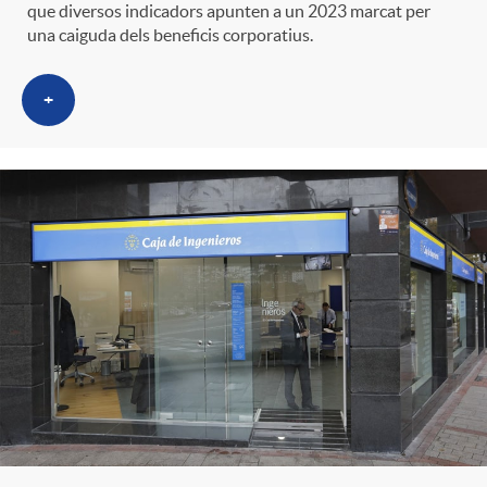
d
que diversos indicadors apunten a un 2023 marcat per
una caiguda dels beneficis corporatius.
e
g
c
e
+
p
o
l
c
r
r
a
o
e
i
F
n
n
e
i
t
s
s
l
i
a
t