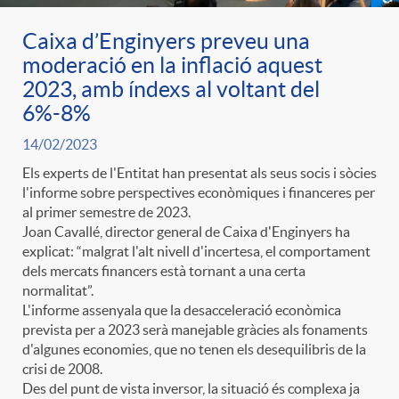
l
Caixa d’Enginyers preveu una
r
p
e
i
moderació en la inflació aquest
2023, amb índexs al voltant del
a
e
n
c
6%-8%
14/02/2023
S
r
i
a
Els experts de l'Entitat han presentat als seus socis i sòcies
l'informe sobre perspectives econòmiques i financeres per
a
c
al primer semestre de 2023.
d
d
Joan Cavallé, director general de Caixa d'Enginyers ha
explicat: “malgrat l'alt nivell d'incertesa, el comportament
l
a
o
dels mercats financers està tornant a una certa
o
normalitat”.
L'informe assenyala que la desacceleració econòmica
a
t
A
prevista per a 2023 serà manejable gràcies als fonaments
r
d'algunes economies, que no tenen els desequilibris de la
crisi de 2008.
d
e
n
Des del punt de vista inversor, la situació és complexa ja