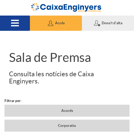
Salta al contingut principal
Accés
Dona't d'alta
S
Sala de Premsa
l
Consulta les notícies de Caixa
Enginyers.
i
Filtrar per:
d
N
Acords
Corporatiu
e
a