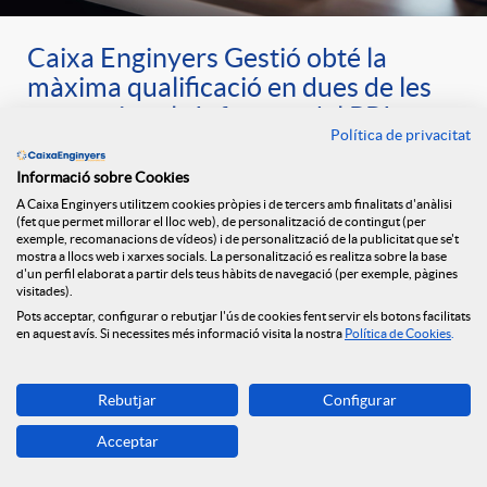
Caixa Enginyers Gestió obté la
màxima qualificació en dues de les
categories als Informes del PRI
Política de privacitat
(Principis d'Inversió Responsable)
Informació sobre Cookies
15/09/2022
A Caixa Enginyers utilitzem cookies pròpies i de tercers amb finalitats d'anàlisi
La Gestora de fons del grup Caixa d'Enginyers ha obtingut
(fet que permet millorar el lloc web), de personalització de contingut (per
exemple, recomanacions de vídeos) i de personalització de la publicitat que se't
la puntuació màxima, cinc estrelles, al mòdul
mostra a llocs web i xarxes socials. La personalització es realitza sobre la base
d'Incorporació a la Renda Variable” i al de “Renda Fixa
d'un perfil elaborat a partir dels teus hàbits de navegació (per exemple, pàgines
Sobirana”, cosa que reflecteix la solidesa dels processos
visitades).
generals d'inversió sostenible i integració ASG
Pots acceptar, configurar o rebutjar l'ús de cookies fent servir els botons facilitats
en aquest avís. Si necessites més informació visita la nostra
Política de Cookies
.
(Ambiental, Social i Governança). L'objectiu de l'informe és
permetre la transparència dels signataris a les activitats
d'ISR i facilitar el diàleg entre els inversors i els seus
Rebutjar
Configurar
clients, beneficiaris i altres parts interessades. Caixa
Enginyers Gestió compleix 20 anys sent pionera en
Acceptar
Inversió Socialment Responsable, i actualment és la
primera entitat espanyola a obtenir la Certificació ASG