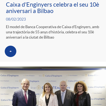
n
Caixa d’Enginyers celebra el seu 10è
aniversari a Bilbao
r
g
08/02/2023
o
El model de Banca Cooperativa de Caixa d’Enginyers, amb
u
una trajectòria de 55 anys d’història, celebra el seu 10è
aniversari a la ciutat de Bilbao
C
t
+
a
s
t
e
g