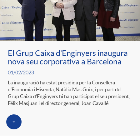
o
r
El Grup Caixa d’Enginyers inaugura
i
nova seu corporativa a Barcelona
01/02/2023
a
La inauguració ha estat presidida per la Consellera
d’Economia i Hisenda, Natàlia Mas Guix, i per part del
s
Grup Caixa d’Enginyers hi han participat el seu president,
Félix Masjuan i el director general, Joan Cavallé
+