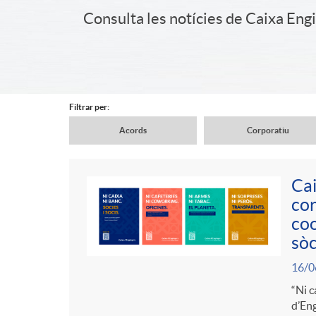
a
Consulta les notícies de Caixa Eng
i
d
d
e
Filtrar per:
e
Acords
Corporatiu
n
N
r
Cai
a
a
cor
C
c
P
coo
v
sòc
v
o
a
u
16/0
e
e
“Ni c
n
b
b
d’Eng