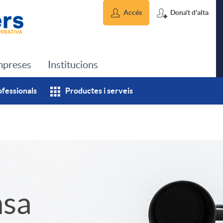
Accés
Dona't d'alta
preses
Institucions
ofessionals
Productes i serveis
msa