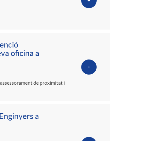
+
tenció
va oficina a
+
n assessorament de proximitat i
’Enginyers a