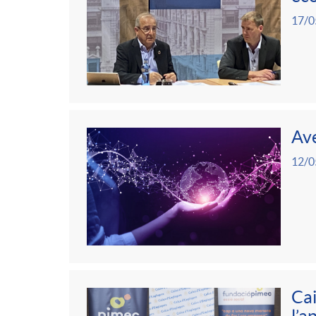
17/0
Ave
12/0
Cai