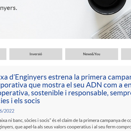
inyers.
Inversió
News&You
xa d’Enginyers estrena la primera camp
porativa que mostra el seu ADN com a ent
perativa, sostenible i responsable, sempre
ies i els socis
6/2022
aixa ni banc, sòcies i socis” és el claim de la primera campanya de
inyers, que apel·la als seus valors cooperatius i al seu ferm comp