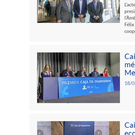
L’act
presi
l’Àmb
Félix
coope
Cai
més
Me
18/0
Cai
eco