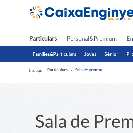
Salta al contingut principal
Particulars
Personal&Premium
Em
Families&Particulars
Joves
Sènior
Pr
Particulars
Sala de premsa
Ets aquí:
R
u
S
Sala de Pre
t
l