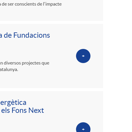
ia de ser conscients de l'impacte
na de Fundacions
+
an diversos projectes que
atalunya.
nergètica
 els Fons Next
+