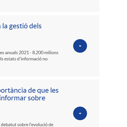
o
m
la gestió dels
a
+
tes anuals 2021 - 8.200 milions
els estats d'informació no
portància de que les
’informar sobre
+
n debatut sobre l'evolució de