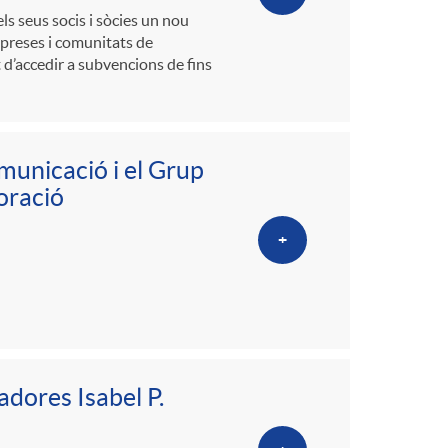
els seus socis i sòcies un nou
mpreses i comunitats de
t d’accedir a subvencions de fins
municació i el Grup
oració
+
adores Isabel P.