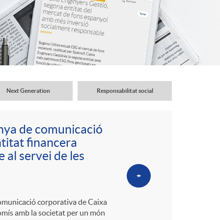
o
r
d
'
Next Generation
Responsabilitat social
i
anya de comunicació
itat financera
d
 al servei de les
+
i
 comunicació corporativa de Caixa
romís amb la societat per un món