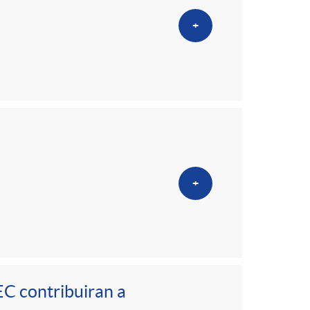
+
+
EC contribuiran a