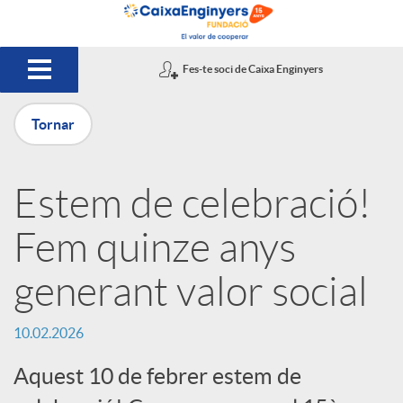
Salta al contingut principal
Fes-te soci de Caixa Enginyers
Tornar
P
Estem de celebració!
u
Fem quinze anys
b
generant valor social
l
10.02.2026
Aquest 10 de febrer estem de
i