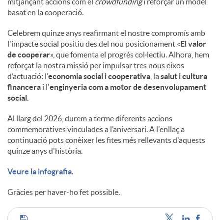
mitjançant accions com el
crowdfunding
i reforçar un model
basat en la cooperació.
u
Celebrem quinze anys reafirmant el nostre compromís amb
l'impacte social positiu des del nou posicionament «
El valor
t
de cooperar
», que fomenta el progrés col·lectiu. Alhora, hem
reforçat la nostra missió per impulsar tres nous eixos
d’actuació: l’
economia social i cooperativa
, la
salut i cultura
s
financera
i l'
enginyeria com a motor de desenvolupament
social
.
Al llarg del 2026, durem a terme diferents accions
commemoratives vinculades a l’aniversari. A l'enllaç a
continuació pots conèixer les fites més rellevants d'aquests
quinze anys d'història.
Veure la infografia
.
Gràcies per haver-ho fet possible.