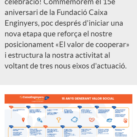
celebració! Commemorem el 15è
aniversari de la Fundació Caixa
c
Enginyers, poc després d'iniciar una
nova etapa que reforça el nostre
a
posicionament «El valor de cooperar»
d
i estructura la nostra activitat al
voltant de tres nous eixos d'actuació.
o
r
d
e