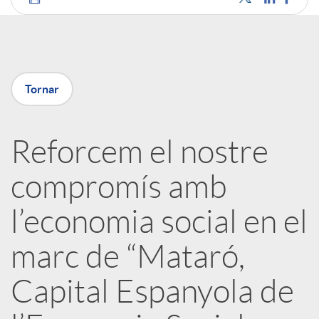
C
o
Tornar
m
Reforcem el nostre
p
compromís amb
a
l’economia social en el
r
marc de “Mataró,
t
Capital Espanyola de