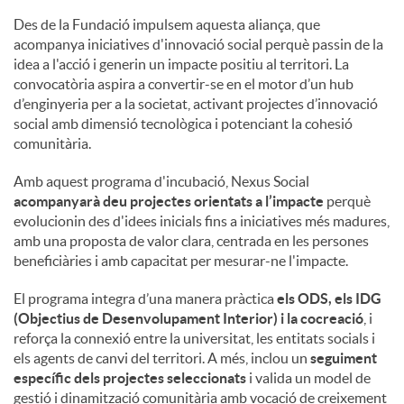
Des de la Fundació impulsem aquesta aliança, que
acompanya iniciatives d'innovació social perquè passin de la
idea a l'acció i generin un impacte positiu al territori. La
convocatòria aspira a convertir-se en el motor d’un hub
d’enginyeria per a la societat, activant projectes d’innovació
social amb dimensió tecnològica i potenciant la cohesió
comunitària.
Amb aquest programa d'incubació, Nexus Social
acompanyarà deu projectes orientats a l’impacte
perquè
evolucionin des d'idees inicials fins a iniciatives més madures,
amb una proposta de valor clara, centrada en les persones
beneficiàries i amb capacitat per mesurar-ne l'impacte.
El programa integra d’una manera pràctica
els ODS, els IDG
(Objectius de Desenvolupament Interior) i la cocreació
, i
reforça la connexió entre la universitat, les entitats socials i
els agents de canvi del territori. A més, inclou un
seguiment
específic dels projectes seleccionats
i valida un model de
gestió i dinamització comunitària amb vocació de creixement