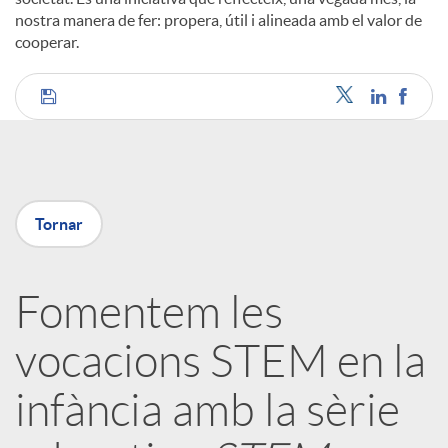
nostra manera de fer: propera, útil i alineada amb el valor de
cooperar.
C
o
Tornar
m
Fomentem les
p
vocacions STEM en la
a
infància amb la sèrie
r