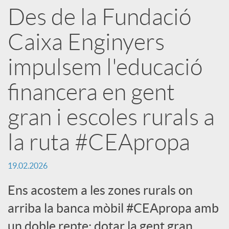
Des de la Fundació
p
Caixa Enginyers
a
impulsem l'educació
r
financera en gent
t
gran i escoles rurals a
la ruta #CEApropa
i
19.02.2026
r
Ens acostem a les zones rurals on
arriba la banca mòbil #CEApropa amb
a
un doble repte: dotar la gent gran