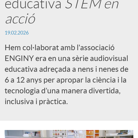
educativa
STEM en
t
acció
19.02.2026
i
Hem col·laborat amb l'associació
r
ENGINY era en una sèrie audiovisual
educativa adreçada a nens i nenes de
a
6 a 12 anys per apropar la ciència i la
tecnologia d’una manera divertida,
X
inclusiva i pràctica.
a
r