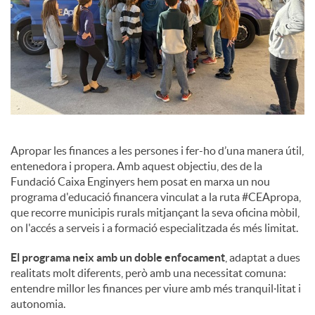
o
c
i
Apropar les finances a les persones i fer-ho d’una manera útil,
a
entenedora i propera. Amb aquest objectiu, des de la
Fundació Caixa Enginyers hem posat en marxa un nou
l
programa d'educació financera vinculat a la ruta #CEApropa,
que recorre municipis rurals mitjançant la seva oficina mòbil,
on l'accés a serveis i a formació especialitzada és més limitat.
s
El programa neix amb un doble enfocament
, adaptat a dues
realitats molt diferents, però amb una necessitat comuna:
entendre millor les finances per viure amb més tranquil·litat i
autonomia.