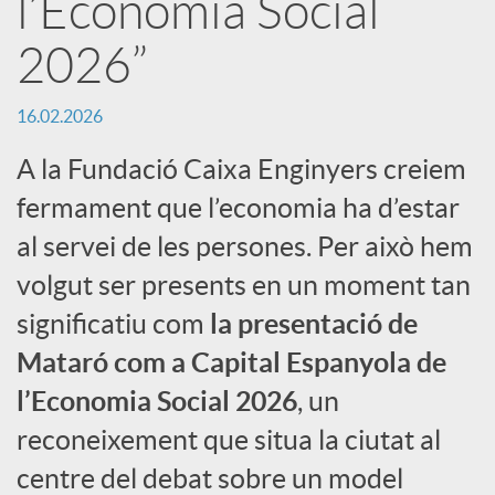
l’Economia Social
i
2026”
r
16.02.2026
a
A la Fundació Caixa Enginyers creiem
fermament que l’economia ha d’estar
X
al servei de les persones. Per això hem
volgut ser presents en un moment tan
a
significatiu com
la presentació de
Mataró com a Capital Espanyola de
r
l’Economia Social 2026
, un
reconeixement que situa la ciutat al
x
centre del debat sobre un model