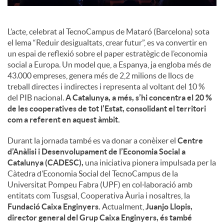
l
L’acte, celebrat al TecnoCampus de Mataró (Barcelona) sota
s
el lema “Reduir desigualtats, crear futur”, es va convertir en
un espai de reflexió sobre el paper estratègic de l’economia
social a Europa. Un model que, a Espanya, ja engloba més de
43.000 empreses, genera més de 2,2 milions de llocs de
treball directes i indirectes i representa al voltant del 10 %
del PIB nacional.
A Catalunya, a més, s’hi concentra el 20 %
de les cooperatives de tot l’Estat, consolidant el territori
com a referent en aquest àmbit.
Durant la jornada també es va donar a conèixer el
Centre
d’Anàlisi i Desenvolupament de l’Economia Social a
Catalunya (CADESC),
una iniciativa pionera impulsada per la
Càtedra d’Economia Social del TecnoCampus de la
Universitat Pompeu Fabra (UPF) en col·laboració amb
entitats com Tusgsal, Cooperativa Àuria i nosaltres, la
Fundació Caixa Enginyers.
Actualment,
Juanjo Llopis,
director general del Grup Caixa Enginyers, és també