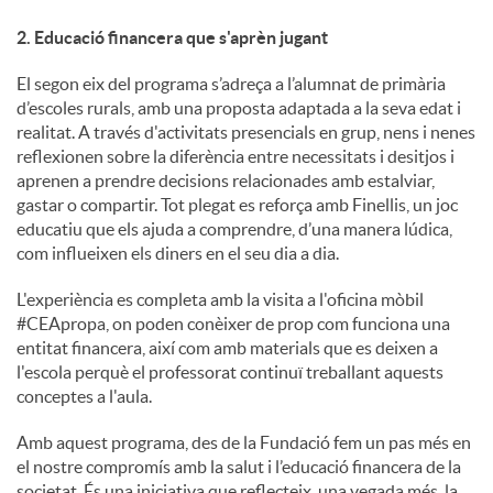
2. Educació financera que s'aprèn jugant
El segon eix del programa s’adreça a l’alumnat de primària
d’escoles rurals, amb una proposta adaptada a la seva edat i
realitat. A través d'activitats presencials en grup, nens i nenes
reflexionen sobre la diferència entre necessitats i desitjos i
aprenen a prendre decisions relacionades amb estalviar,
gastar o compartir. Tot plegat es reforça amb Finellis, un joc
educatiu que els ajuda a comprendre, d’una manera lúdica,
com influeixen els diners en el seu dia a dia.
L'experiència es completa amb la visita a l'oficina mòbil
#CEApropa, on poden conèixer de prop com funciona una
entitat financera, així com amb materials que es deixen a
l'escola perquè el professorat continuï treballant aquests
conceptes a l'aula.
Amb aquest programa, des de la Fundació fem un pas més en
el nostre compromís amb la salut i l’educació financera de la
societat. És una iniciativa que reflecteix, una vegada més, la