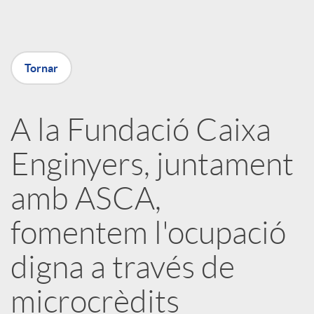
o
Tornar
m
A la Fundació Caixa
p
Enginyers, juntament
a
amb ASCA,
r
fomentem l'ocupació
t
digna a través de
microcrèdits
i