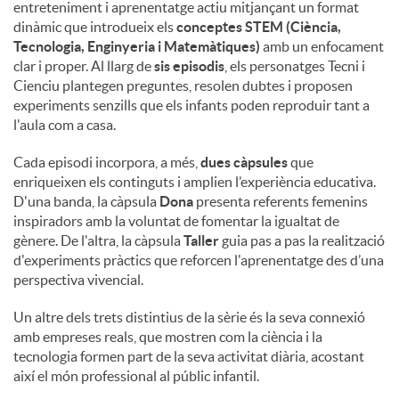
entreteniment i aprenentatge actiu mitjançant un format
dinàmic que introdueix els
conceptes STEM (Ciència,
a
Tecnologia, Enginyeria i Matemàtiques)
amb un enfocament
clar i proper. Al llarg de
sis episodis
, els personatges Tecni i
Cienciu plantegen preguntes, resolen dubtes i proposen
l
experiments senzills que els infants poden reproduir tant a
l'aula com a casa.
s
Cada episodi incorpora, a més,
dues càpsules
que
enriqueixen els continguts i amplien l’experiència educativa.
D'una banda, la càpsula
Dona
presenta referents femenins
inspiradors amb la voluntat de fomentar la igualtat de
gènere. De l'altra, la càpsula
Taller
guia pas a pas la realització
d'experiments pràctics que reforcen l'aprenentatge des d’una
perspectiva vivencial.
Un altre dels trets distintius de la sèrie és la seva connexió
amb empreses reals, que mostren com la ciència i la
tecnologia formen part de la seva activitat diària, acostant
així el món professional al públic infantil.