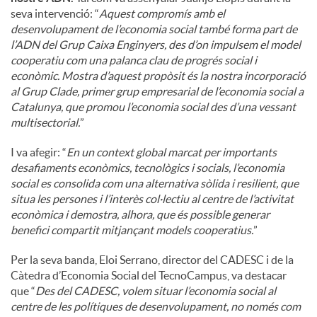
seva intervenció: “
Aquest compromís amb el
desenvolupament de l’economia social també forma part de
l’ADN del Grup Caixa Enginyers, des d’on impulsem el model
cooperatiu com una palanca clau de progrés social i
econòmic. Mostra d’aquest propòsit és la nostra incorporació
al Grup Clade, primer grup empresarial de l’economia social a
Catalunya, que promou l’economia social des d’una vessant
multisectorial.
”
I va afegir: “
En un context global marcat per importants
desafiaments econòmics, tecnològics i socials, l’economia
social es consolida com una alternativa sòlida i resilient, que
situa les persones i l’interès col·lectiu al centre de l’activitat
econòmica i demostra, alhora, que és possible generar
benefici compartit mitjançant models cooperatius.
”
Per la seva banda, Eloi Serrano, director del CADESC i de la
Càtedra d’Economia Social del TecnoCampus, va destacar
que “
Des del CADESC, volem situar l’economia social al
centre de les polítiques de desenvolupament, no només com