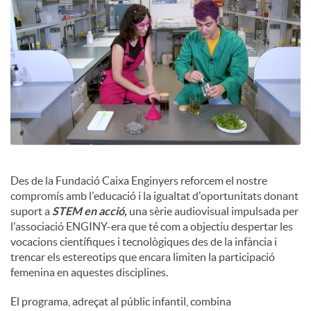
x
e
s
S
Des de la Fundació Caixa Enginyers reforcem el nostre
compromís amb l'educació i la igualtat d'oportunitats donant
o
suport a
STEM en acció,
una sèrie audiovisual impulsada per
l'associació ENGINY-era que té com a objectiu despertar les
vocacions científiques i tecnològiques des de la infància i
c
trencar els estereotips que encara limiten la participació
femenina en aquestes disciplines.
i
El programa, adreçat al públic infantil, combina