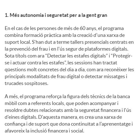
1. Més autonomia i seguretat per a la gent gran
En el cas de les persones de més de 60 anys, el programa
combina formació pràctica amb la creació d'una xarxa de
suport local. S'han dut a terme tallers presencials centrats en
la prevenció del frau i en l'ús segur de plataformes digitals.
Sota títols com ara “Detectar les estafes digitals” i “Protegir-
se i actuar contra les estafes”, les sessions han tractat
qüestions molt concretes del dia a dia, com ara reconèixer les
principals modalitats de frau digital o detectar missatges i
trucades sospitoses.
A més, el programa reforça la figura dels tècnics de la banca
mòbil com a referents locals, que poden acompanyar i
resoldre dubtes relacionats amb la seguretat financera i l'ús
d'eines digitals. D'aquesta manera, es crea una xarxa de
confiança i de suport que dona continuïtat a l'aprenentatge i
afavoreix la inclusió financera i social.