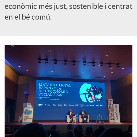
e
econòmic més just, sostenible i centrat
en el bé comú.
s
S
o
c
i
a