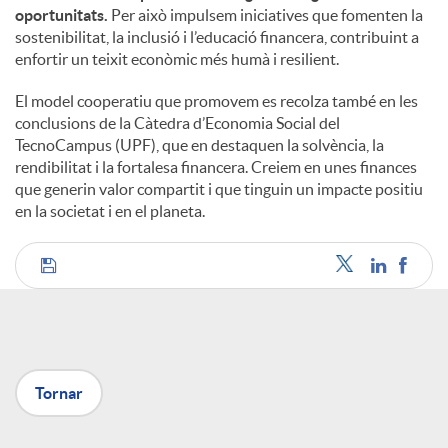
oportunitats.
Per això impulsem iniciatives que fomenten la
sostenibilitat, la inclusió i l’educació financera, contribuint a
enfortir un teixit econòmic més humà i resilient.
El model cooperatiu que promovem es recolza també en les
conclusions de la Càtedra d’Economia Social del
TecnoCampus (UPF), que en destaquen la solvència, la
rendibilitat i la fortalesa financera. Creiem en unes finances
que generin valor compartit i que tinguin un impacte positiu
en la societat i en el planeta.
C
o
Tornar
m