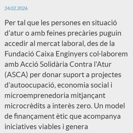
24.02.2026
r
Per tal que les persones en situació
d'atur o amb feines precàries puguin
a
accedir al mercat laboral, des de la
X
Fundació Caixa Enginyers col·laborem
amb Acció Solidària Contra l'Atur
a
(ASCA) per donar suport a projectes
d'autoocupació, economia social i
r
microemprenedoria mitjançant
microcrèdits a interès zero. Un model
x
de finançament ètic que acompanya
iniciatives viables i genera
e