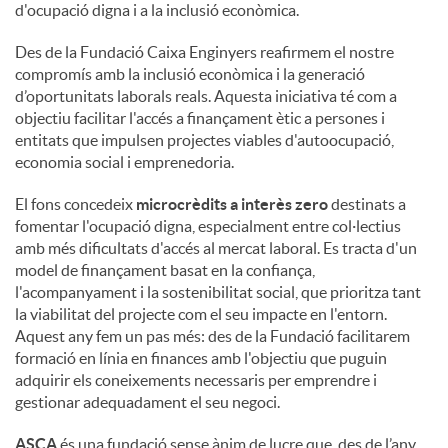
d'ocupació digna i a la inclusió econòmica.
s
Des de la Fundació Caixa Enginyers reafirmem el nostre
compromís amb la inclusió econòmica i la generació
d’oportunitats laborals reals. Aquesta iniciativa té com a
objectiu facilitar l'accés a finançament ètic a persones i
entitats que impulsen projectes viables d'autoocupació,
economia social i emprenedoria.
El fons concedeix
microcrèdits a interès zero
destinats a
fomentar l'ocupació digna, especialment entre col·lectius
amb més dificultats d'accés al mercat laboral. Es tracta d'un
model de finançament basat en la confiança,
l'acompanyament i la sostenibilitat social, que prioritza tant
la viabilitat del projecte com el seu impacte en l'entorn.
Aquest any fem un pas més: des de la Fundació facilitarem
formació en línia en finances amb l'objectiu que puguin
adquirir els coneixements necessaris per emprendre i
gestionar adequadament el seu negoci.
ASCA
és una fundació sense ànim de lucre que, des de l’any