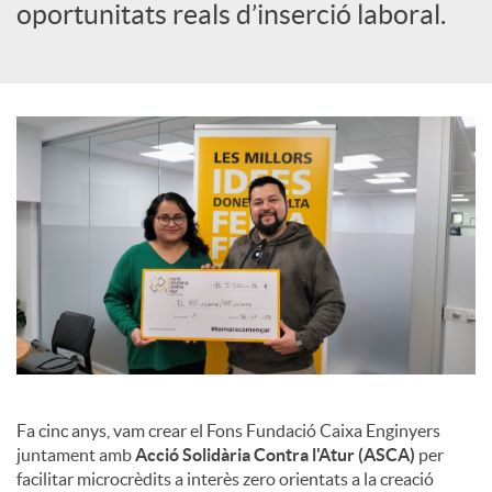
oportunitats reals d’inserció laboral.
s
S
o
c
i
a
Fa cinc anys, vam crear el Fons Fundació Caixa Enginyers
juntament amb
Acció Solidària Contra l'Atur (ASCA)
per
l
facilitar microcrèdits a interès zero orientats a la creació