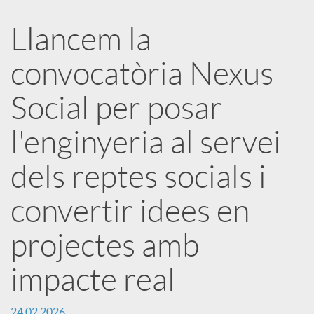
Llancem la
p
convocatòria Nexus
a
Social per posar
r
l'enginyeria al servei
t
dels reptes socials i
convertir idees en
i
projectes amb
r
impacte real
a
24.02.2026