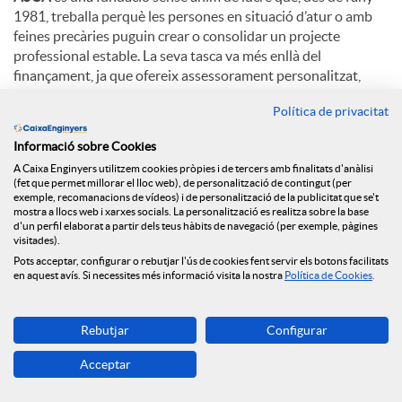
1981, treballa perquè les persones en situació d’atur o amb
feines precàries puguin crear o consolidar un projecte
professional estable. La seva tasca va més enllà del
finançament, ja que ofereix assessorament personalitzat,
anàlisi dels projectes i acompanyament continuat des de la
Política de privacitat
fase inicial fins a la posada en marxa.
Informació sobre Cookies
Els microcrèdits que impulsem a través d'aquest fons
A Caixa Enginyers utilitzem cookies pròpies i de tercers amb finalitats d'anàlisi
cobreixen un ampli ventall de necessitats, des de l'adquisició
(fet que permet millorar el lloc web), de personalització de contingut (per
d'eines de treball fins al suport a la creació de cooperatives i
exemple, recomanacions de vídeos) i de personalització de la publicitat que se't
altres iniciatives d'economia social, sempre amb l'objectiu
mostra a llocs web i xarxes socials. La personalització es realitza sobre la base
d'un perfil elaborat a partir dels teus hàbits de navegació (per exemple, pàgines
d'enfortir l'autonomia, l'autoestima i l'estabilitat laboral de
visitades).
les persones emprenedores.
Pots acceptar, configurar o rebutjar l'ús de cookies fent servir els botons facilitats
en aquest avís. Si necessites més informació visita la nostra
Política de Cookies
.
Amb aquesta col·laboració, des de la Fundació Caixa
Enginyers continuem donant suport a un model de
finançament ètic que genera un impacte positiu i contribueix
Rebutjar
Configurar
a construir una societat més justa, inclusiva i cohesionada, en
Acceptar
coherència amb el nostre propòsit i amb
el valor de
cooperar
.