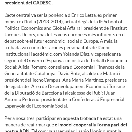
president del CADESC.
L’acte central va ser la ponència d’Enrico Letta, ex primer
ministre d’Itàlia (2013-2014), actual degà de la IE School of
Politics, Economics and Global Affairs i president de l’Institut
Jacques Delors, una de les veus europees més influents en el
debat sobre el futur econòmic i social d’Europa. A més, la
trobada va reunir destacades personalitats de l’àmbit
institucional i acadèmic, com Yolanda Díaz, vicepresidenta
segona del Govern d’Espanya i ministra de Treball i Economia
Social; Alícia Romero, consellera d’Economia i Finances de la
Generalitat de Catalunya; David Bote, alcalde de Mataró i
president del TecnoCampus; Ana María Martínez, presidenta
delegada de l’Àrea de Desenvolupament Econòmic i Turisme
de la Diputació de Barcelona i alcaldessa de Rubí; i Juan
Antonio Pedreño, president de la Confederació Empresarial
Espanyola de l’Economia Social.
Per a nosaltres, participar en aquesta trobada ha estat una
manera de reafirmar que
el model cooperatiu forma part del
nostre ADN.
Tal com va assenyalar Juanjo Llopis durant la