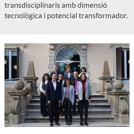
transdisciplinaris amb dimensió
o
tecnològica i potencial transformador.
c
i
a
l
s