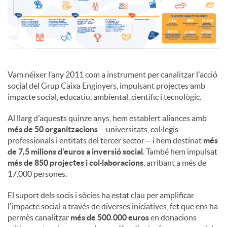
c
o
Vam néixer l’any 2011 com a instrument per canalitzar l'acció
social del Grup Caixa Enginyers, impulsant projectes amb
n
impacte social, educatiu, ambiental, científic i tecnològic.
Al llarg d'aquests quinze anys, hem establert aliances amb
t
més de 50 organitzacions
—universitats, col·legis
professionals i entitats del tercer sector— i hem destinat
més
i
de 7,5 milions d'euros a inversió social
. També hem impulsat
més de 850 projectes i col·laboracions
, arribant a més de
17.000 persones.
n
El suport dels socis i sòcies ha estat clau per amplificar
l'impacte social a través de diverses iniciatives, fet que ens ha
g
permès canalitzar
més de 500.000 euros
en donacions