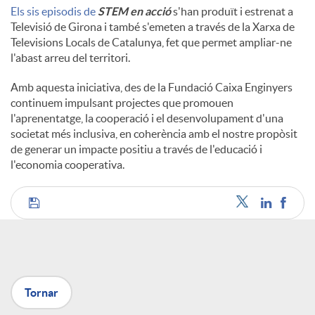
Els sis episodis de
STEM en acció
s'han produït i estrenat a
Televisió de Girona i també s'emeten a través de la Xarxa de
Televisions Locals de Catalunya, fet que permet ampliar-ne
l'abast arreu del territori.
Amb aquesta iniciativa, des de la Fundació Caixa Enginyers
continuem impulsant projectes que promouen
l'aprenentatge, la cooperació i el desenvolupament d'una
societat més inclusiva, en coherència amb el nostre propòsit
de generar un impacte positiu a través de l'educació i
l'economia cooperativa.
C
o
Tornar
m