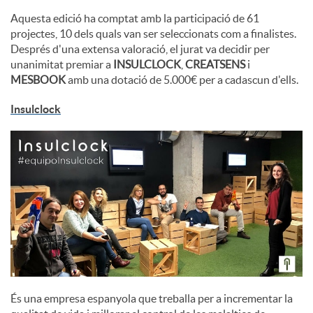
Aquesta edició ha comptat amb la participació de 61
projectes, 10 dels quals van ser seleccionats com a finalistes.
Després d'una extensa valoració, el jurat va decidir per
unanimitat premiar a
INSULCLOCK
,
CREATSENS
i
MESBOOK
amb una dotació de 5.000€ per a cadascun d'ells.
Insulclock
És una empresa espanyola que treballa per a incrementar la