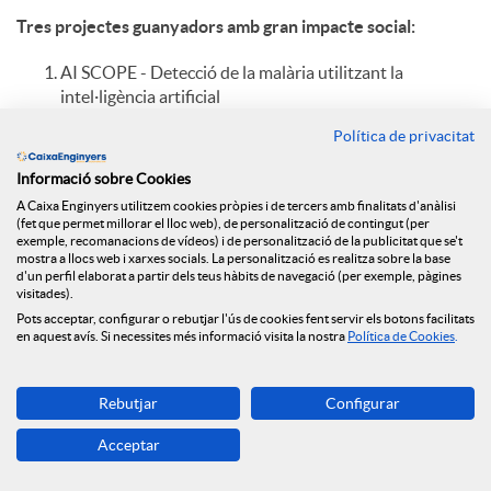
Tres projectes guanyadors amb gran impacte social:
AI SCOPE - Detecció de la malària utilitzant la
intel·ligència artificial
Ai Scope
és un projecte que té com a objectiu facilitar
Política de privacitat
el diagnòstic de la malària en tots els racons del món a
través de l'ús de la intel·ligència artificial i amb una
Informació sobre Cookies
tecnologia
open source
. Per a això compta, d'una
A Caixa Enginyers utilitzem cookies pròpies i de tercers amb finalitats d'anàlisi
banda, amb un microscopi que realitza l'observació a
(fet que permet millorar el lloc web), de personalització de contingut (per
partir d'una fotografia realitzada amb un mòbil i, per
exemple, recomanacions de vídeos) i de personalització de la publicitat que se't
mostra a llocs web i xarxes socials. La personalització es realitza sobre la base
l'altre, conté un
software
que usant
Machine Learning
i
d'un perfil elaborat a partir dels teus hàbits de navegació (per exemple, pàgines
visió per a ordinador, localitza els paràsits existents en
visitades).
aquesta prova (a través de la fotografia).
Pots acceptar, configurar o rebutjar l'ús de cookies fent servir els botons facilitats
en aquest avís. Si necessites més informació visita la nostra
Política de Cookies
.
BIOTHERS - electricitat generada directament del foc
Nabla Thermoelectrics, una spin-off de la Universitat
Rebutjar
Configurar
de Girona, està llançant al mercat
bioThERS
(biomass
Thermoelectric Energy Recovery System), un equip
Acceptar
capaç de generar electricitat a partir del foc. Aquesta
solució permet als habitatges aïllats de la xarxa