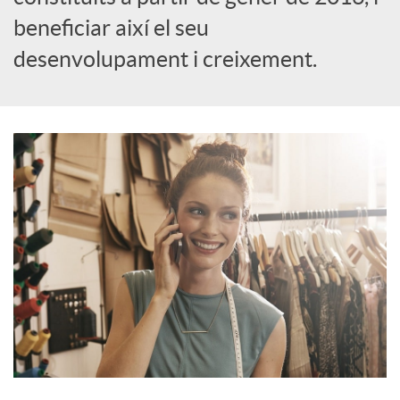
beneficiar així el seu
i
desenvolupament i creixement.
a
l
s