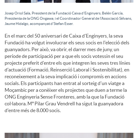
Josep Oriol Sala, President de la Fundació Caixa d'Enginyers; Belén García,
Presidenta de la ONG Ongawa; i el Coordinador General de l'Associació Sèlvans,
Jaume Hidalgo, acompanyat d'Stefan Esser.
En el marc del 50 aniversari de Caixa d'Enginyers, la seva
Fundació ha volgut involucrar els seus socis en l'elecció dels
guanyadors. Per això, va obrir, el darrer mes de juny, un
període de participació per a que els socis votessin el seu
projecte preferit d'entre els que integren les seves tres línies
d'actuació (Formació, Reinserció Laboral i Sostenibilitat), en
reconeixement a la seva implicació i compromís en accions
socials. Els participants han entrat al sorteig d'un viatge a
Moçambic per a conèixer els projectes que duen a terme la
ONG Enginyeria Sense Fronteres, amb la que la Fundació
col·labora. Mª Pilar Grau Vendrell ha sigut la guanyadora
d'entre més de 8.000 socis.