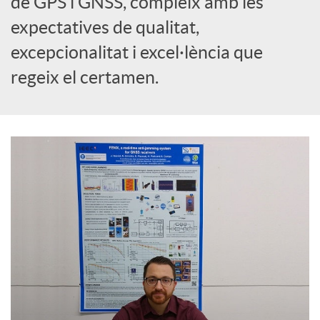
de GPS i GNSS, compleix amb les
expectatives de qualitat,
c
excepcionalitat i excel·lència que
regeix el certamen.
o
n
t
i
n
g