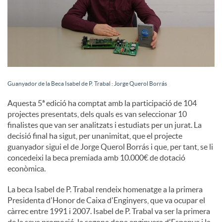
u
t
s
Guanyador de la Beca Isabel de P. Trabal : Jorge Querol Borrás
Aquesta 5ª edició ha comptat amb la participació de 104
projectes presentats, dels quals es van seleccionar 10
finalistes que van ser analitzats i estudiats per un jurat. La
decisió final ha sigut, per unanimitat, que el projecte
guanyador sigui el de Jorge Querol Borrás i que, per tant, se li
concedeixi la beca premiada amb 10.000€ de dotació
econòmica.
La beca Isabel de P. Trabal rendeix homenatge a la primera
Presidenta d'Honor de Caixa d'Enginyers, que va ocupar el
càrrec entre 1991 i 2007. Isabel de P. Trabal va ser la primera
de la seva promoció, la segona dona enginyera d'Espanya i la