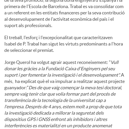
primera de l'Escola de Barcelona. Trabal es va consolidar com
a un referent en les entitats financeres per la seva contribució
al desenvolupament de l'activitat econòmica del país i el
suport als professionals.
El treball, l'esforç i l'excepcionalitat que caracteritzaven
Isabel de P. Trabal han sigut les virtuts predominants a l'hora
de seleccionar el premiat.
Jorge Querol ha volgut agrair aquest reconeixement: "
Vull
donar les gràcies a la Fundació Caixa d'Enginyers pel seu
suport i per fomentar la investigació i el desenvolupament".
A
més, ha explicat què el va impulsar a realitzar aquest projecte
guanyador:"
Des de que vaig començar la meva tesi doctoral,
sempre vaig tenir clar que volia formar part del procés de
transferència de la tecnologia de la universitat cap a
l'empresa. Després de 4 anys, estem molt a prop de que tota
la investigació dedicada a millorar la seguretat dels
dispositius GPS i GNSS enfront als inhibidors i altres
interferències es materialitzi en un producte anomenat