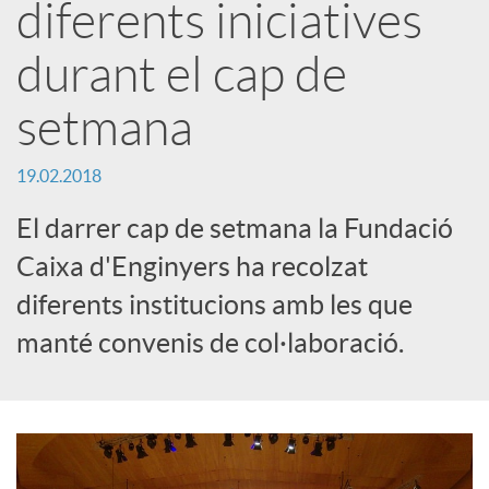
diferents iniciatives
a
durant el cap de
r
setmana
x
19.02.2018
El darrer cap de setmana la Fundació
e
Caixa d'Enginyers ha recolzat
diferents institucions amb les que
s
manté convenis de col·laboració.
S
o