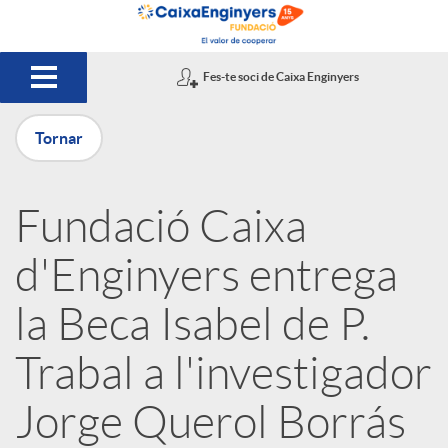
Salta al contingut principal
Fes-te soci de Caixa Enginyers
Tornar
P
Fundació Caixa
u
d'Enginyers entrega
b
la Beca Isabel de P.
Trabal a l'investigador
l
Jorge Querol Borrás
i