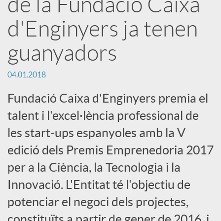
de la Fundació Caixa
d'Enginyers ja tenen
r
guanyadors
x
04.01.2018
e
Fundació Caixa d'Enginyers premia el
talent i l'excel·lència professional de
s
les start-ups espanyoles amb la V
edició dels Premis Emprenedoria 2017
S
per a la Ciència, la Tecnologia i la
o
Innovació. L'Entitat té l'objectiu de
potenciar el negoci dels projectes,
c
constituïts a partir de gener de 2016, i