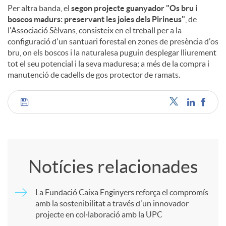
Per altra banda, el
segon projecte guanyador "Os bru i
boscos madurs: preservant les joies dels Pirineus"
, de
l'Associació Sèlvans, consisteix en el treball per a la
configuració d'un santuari forestal en zones de presència d'os
bru, on els boscos i la naturalesa puguin desplegar lliurement
tot el seu potencial i la seva maduresa; a més de la compra i
manutenció de cadells de gos protector de ramats.
C
o
Notícies relacionades
m
La Fundació Caixa Enginyers reforça el compromís
amb la sostenibilitat a través d'un innovador
p
projecte en col·laboració amb la UPC