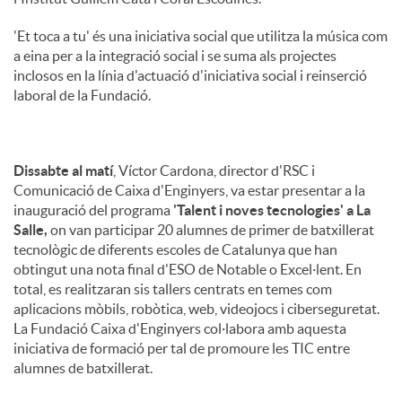
'Et toca a tu' és una iniciativa social que utilitza la música com
a eina per a la integració social i se suma als projectes
inclosos en la línia d'actuació d'iniciativa social i reinserció
laboral de la Fundació.
Dissabte al matí
, Víctor Cardona, director d'RSC i
Comunicació de Caixa d'Enginyers, va estar presentar a la
inauguració del programa
'Talent i noves tecnologies' a La
Salle,
on van participar 20 alumnes de primer de batxillerat
tecnològic de diferents escoles de Catalunya que han
obtingut una nota final d'ESO de Notable o Excel·lent. En
total, es realitzaran sis tallers centrats en temes com
aplicacions mòbils, robòtica, web, videojocs i ciberseguretat.
La Fundació Caixa d'Enginyers col·labora amb aquesta
iniciativa de formació per tal de promoure les TIC entre
alumnes de batxillerat.