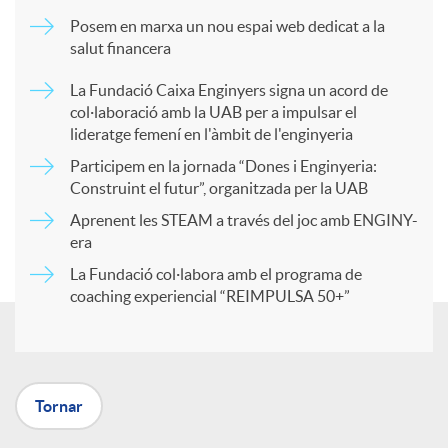
m
Posem en marxa un nou espai web dedicat a la
salut financera
p
La Fundació Caixa Enginyers signa un acord de
col·laboració amb la UAB per a impulsar el
a
lideratge femení en l'àmbit de l'enginyeria
Participem en la jornada “Dones i Enginyeria:
r
Construint el futur”, organitzada per la UAB
Aprenent les STEAM a través del joc amb ENGINY-
era
t
La Fundació col·labora amb el programa de
coaching experiencial “REIMPULSA 50+”
i
r
Tornar