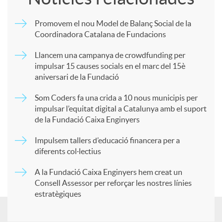
m
Promovem el nou Model de Balanç Social de la
Coordinadora Catalana de Fundacions
p
Llancem una campanya de crowdfunding per
impulsar 15 causes socials en el marc del 15è
a
aniversari de la Fundació
Som Coders fa una crida a 10 nous municipis per
r
impulsar l’equitat digital a Catalunya amb el suport
de la Fundació Caixa Enginyers
t
Impulsem tallers d’educació financera per a
diferents col·lectius
i
A la Fundació Caixa Enginyers hem creat un
Consell Assessor per reforçar les nostres línies
estratègiques
r