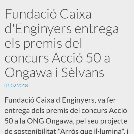
a
Fundació Caixa
X
d'Enginyers entrega
a
els premis del
concurs Acció 50 a
r
Ongawa i Sèlvans
x
01.02.2018
e
Fundació Caixa d'Enginyers, va fer
entrega dels premis del concurs Acció
s
50 a la ONG Ongawa, pel seu projecte
de sostenibilitat "Arròs que il·lumina", i