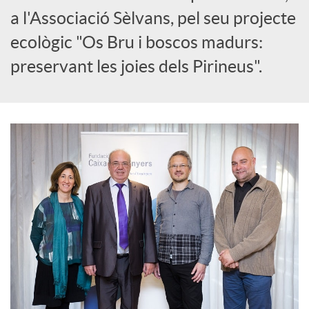
S
a l'Associació Sèlvans, pel seu projecte
o
ecològic "Os Bru i boscos madurs:
preservant les joies dels Pirineus".
c
i
a
l
s