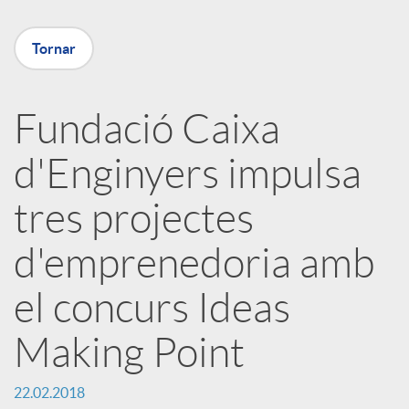
a
Tornar
X
Fundació Caixa
a
d'Enginyers impulsa
r
tres projectes
x
d'emprenedoria amb
el concurs Ideas
e
Making Point
s
22.02.2018