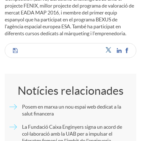
projecte FENIX, millor projecte del programa de valoració de
mercat EADA MAP 2016, i membre del primer equip
espanyol que ha participat en el programa BEXUS de
l'agència espacial europea ESA. També ha participat en
diferents cursos dedicats al màrqueting i l'emprenedoria.
C
o
Notícies relacionades
m
Posem en marxa un nou espai web dedicat a la
salut financera
p
La Fundació Caixa Enginyers signa un acord de
col·laboració amb la UAB per a impulsar el
a
lideratge femení en l'àmbit de l'enginyeria