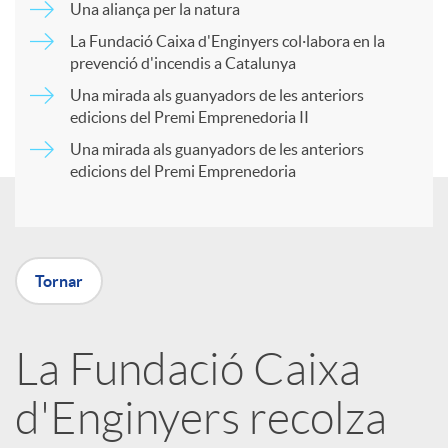
Una aliança per la natura
a
La Fundació Caixa d'Enginyers col·labora en la
prevenció d'incendis a Catalunya
r
Una mirada als guanyadors de les anteriors
edicions del Premi Emprenedoria II
Una mirada als guanyadors de les anteriors
t
edicions del Premi Emprenedoria
i
r
Tornar
a
La Fundació Caixa
d'Enginyers recolza
X