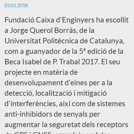
03.01.2018
c
Fundació Caixa d'Enginyers ha escollit
a Jorge Querol Borrás, de la
a
Universitat Politècnica de Catalunya,
com a guanyador de la 5ª edició de la
d
Beca Isabel de P. Trabal 2017. El seu
o
projecte en matèria de
desenvolupament d'eines per a la
r
detecció, localització i mitigació
d'interferències, així com de sistemes
d
anti-inhibidors de senyals per
augmentar la seguretat dels receptors
e