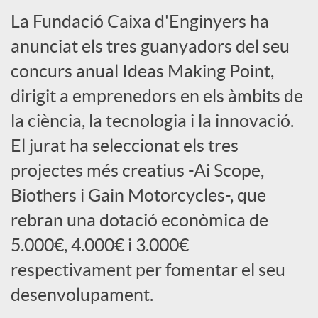
S
La Fundació Caixa d'Enginyers ha
anunciat els tres guanyadors del seu
o
concurs anual Ideas Making Point,
dirigit a emprenedors en els àmbits de
c
la ciència, la tecnologia i la innovació.
El jurat ha seleccionat els tres
i
projectes més creatius -Ai Scope,
a
Biothers i Gain Motorcycles-, que
rebran una dotació econòmica de
l
5.000€, 4.000€ i 3.000€
respectivament per fomentar el seu
s
desenvolupament.