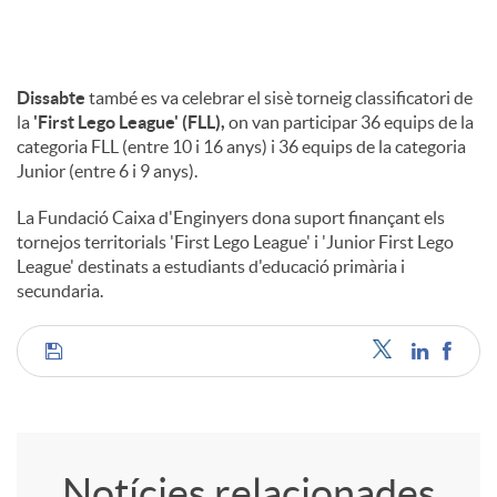
Dissabte
també es va celebrar el sisè torneig classificatori de
la
'First Lego League' (FLL),
on van participar 36 equips de la
categoria FLL (entre 10 i 16 anys) i 36 equips de la categoria
Junior (entre 6 i 9 anys).
La Fundació Caixa d'Enginyers dona suport finançant els
tornejos territorials 'First Lego League' i 'Junior First Lego
League' destinats a estudiants d'educació primària i
secundaria.
C
o
Notícies relacionades