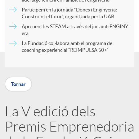
Participem en la jornada “Dones i Enginyeria:
r
Construint el futur”, organitzada per la UAB
Aprenent les STEAM a través del joc amb ENGINY-
era
t
La Fundació col·labora amb el programa de
coaching experiencial “REIMPULSA 50+”
i
r
Tornar
a
La V edició dels
X
Premis Emprenedoria
a