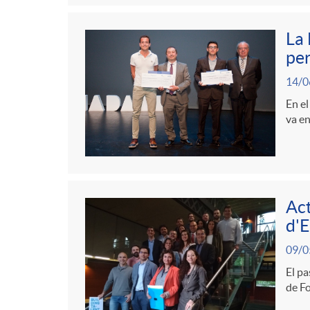
La 
per
14/0
En el
va en
Act
d'E
09/0
El pa
de F