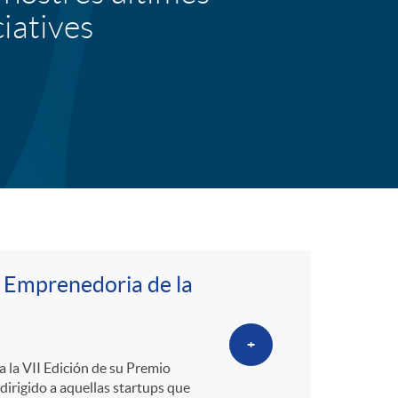
o
ciatives
r
d
'
i
d
i Emprenedoria de la
i
+
a la VII Edición de su Premio
irigido a aquellas startups que