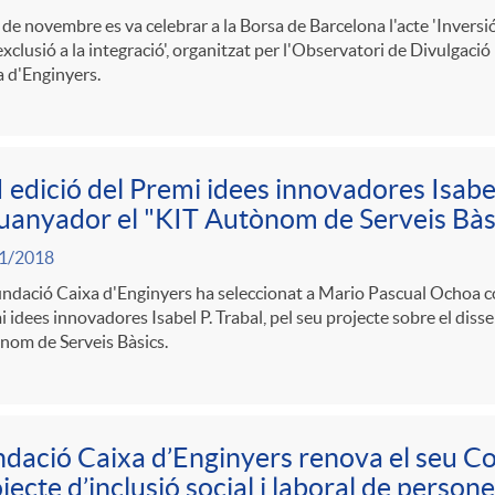
 de novembre es va celebrar a la Borsa de Barcelona l'acte 'Invers
i
exclusió a la integració', organitzat per l'Observatori de Divulgaci
 d'Enginyers.
a
s
I edició del Premi idees innovadores Isabe
uanyador el "KIT Autònom de Serveis Bàs
1/2018
ndació Caixa d'Enginyers ha seleccionat a Mario Pascual Ochoa co
 idees innovadores Isabel P. Trabal, pel seu projecte sobre el disse
nom de Serveis Bàsics.
dació Caixa d’Enginyers renova el seu 
jecte d’inclusió social i laboral de persone