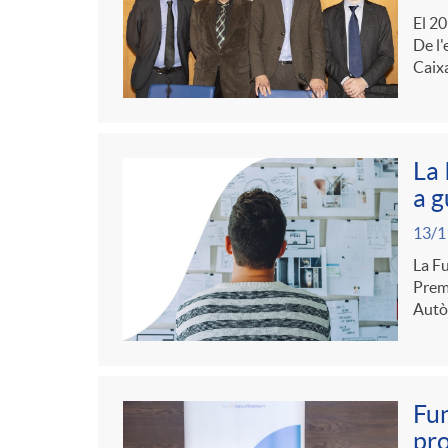
El 20
e
r
n
De l'
Caixa
s
d
c
e
La 
l
a g
c
13/1
a
La Fu
Premi
o
F
Autò
n
i
Fun
t
l
pro