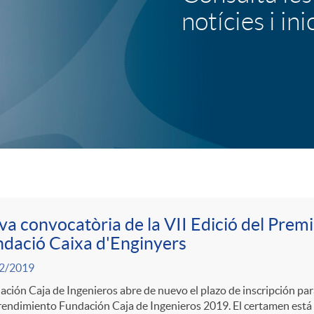
notícies i ini
u
l
o
b
a
a convocatòria de la VII Edició del Prem
dació Caixa d'Enginyers
n
2/2019
ción Caja de Ingenieros abre de nuevo el plazo de inscripción par
n
ndimiento Fundación Caja de Ingenieros 2019. El certamen está d