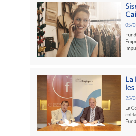
Sis
g
Cai
05/0
o
Funda
Empre
impul
r
i
La 
les
a
25/0
La Co
s
col·l
Fund