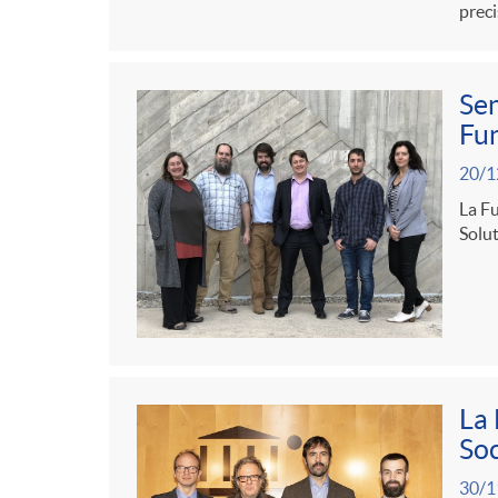
preci
s
b
t
Sen
a
l
e
Fun
20/1
n
i
n
La Fu
Solut
i
c
i
d
a
d
a
d
o
La 
Soc
d
o
A
30/1