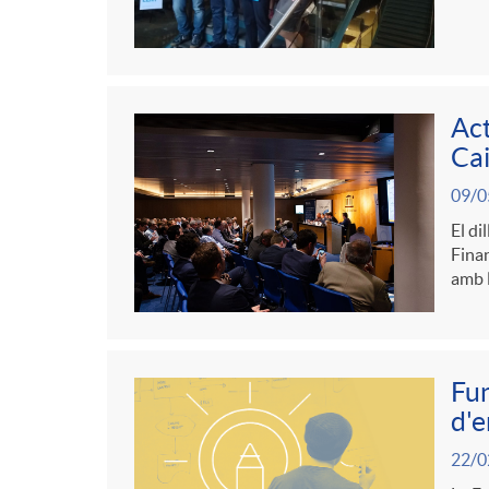
Act
Cai
09/0
El di
Finan
amb l
Fun
d'e
22/0