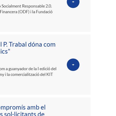
+
ió Socialment Responsable 2.0.
ó Financera (ODF) i la Fundació
l P. Trabal dóna com
ics"
+
m a guanyador de la I edició del
ny i la comercialització del KIT
Compromís amb el
s sol·licitants de