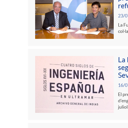
ref
i
t
23/0
La Fu
n
r
col·l
g
o
La 
u
seg
C
Sev
t
a
16/0
El pr
d'eng
s
t
juliol
e