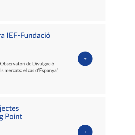
ra IEF-Fundació
+
 l'Observatori de Divulgació
ls mercats: el cas d'Espanya",
jectes
g Point
+