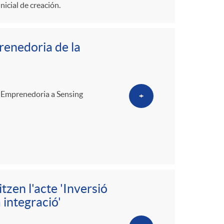
o
nicial de creación.
m
renedoria de la
a
i Emprenedoria a Sensing
+
zen l'acte 'Inversió
 integració'