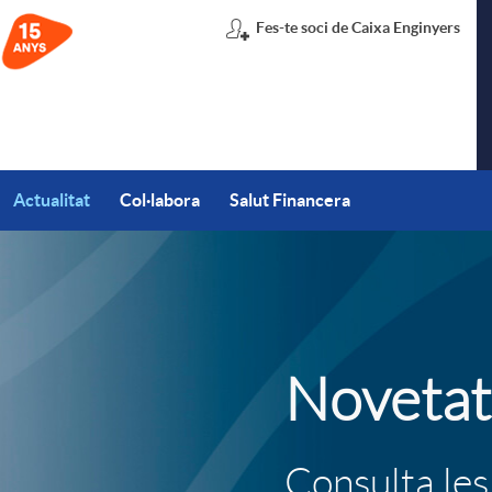
Fes-te soci de Caixa Enginyers
Actualitat
Col·labora
Salut Financera
T
Novetat
i
t
Consulta les