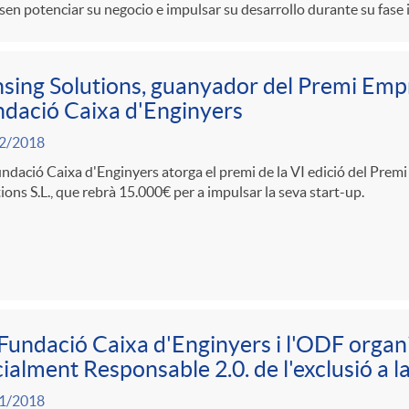
sen potenciar su negocio e impulsar su desarrollo durante su fase i
e
sing Solutions, guanyador del Premi Emp
r
dació Caixa d'Enginyers
2/2018
N
ndació Caixa d'Enginyers atorga el premi de la VI edició del Prem
ions S.L., que rebrà 15.000€ per a impulsar la seva start-up.
o
t
i
Fundació Caixa d'Enginyers i l'ODF organit
ialment Responsable 2.0. de l'exclusió a la
c
1/2018