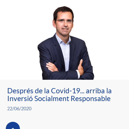
e
n
d
e
g
c
e
p
o
l
c
r
r
a
o
e
i
F
n
n
Després de la Covid-19... arriba la
e
i
Inversió Socialment Responsable
t
s
22/06/2020
s
l
i
a
+