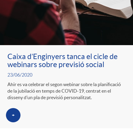
ó
t
l
r
p
e
i
a
e
n
c
S
Caixa d’Enginyers tanca el cicle de
r
i
webinars sobre previsió social
a
a
23/06/2020
c
d
d
Ahir es va celebrar el segon webinar sobre la planificació
l
de la jubilació en temps de COVID-19, centrat en el
disseny d’un pla de previsió personalitzat.
a
o
o
a
+
t
A
r
d