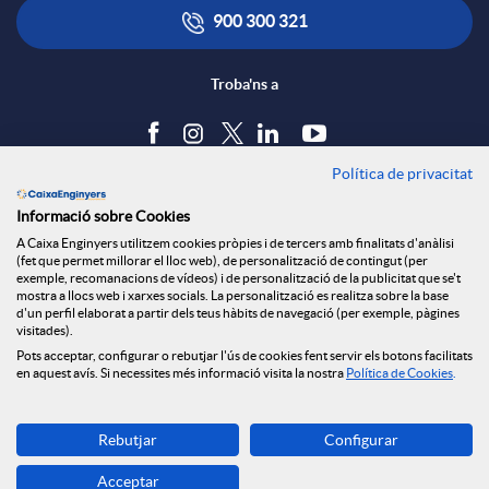
900 300 321
Troba'ns a
Política de privacitat
Blog
Informació sobre Cookies
Tauler d'anuncis
A Caixa Enginyers utilitzem cookies pròpies i de tercers amb finalitats d'anàlisi
Política de cookies
(fet que permet millorar el lloc web), de personalització de contingut (per
Avís legal
exemple, recomanacions de vídeos) i de personalització de la publicitat que se't
mostra a llocs web i xarxes socials. La personalització es realitza sobre la base
Seguretat Online
d'un perfil elaborat a partir dels teus hàbits de navegació (per exemple, pàgines
Privacitat
visitades).
Pots acceptar, configurar o rebutjar l'ús de cookies fent servir els botons facilitats
Canal denúncies
en aquest avís. Si necessites més informació visita la nostra
Política de Cookies
.
Descarrega-la ara
Rebutjar
Configurar
Banca MOBILE
Acceptar