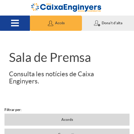
Salta al contingut principal
Accés
Dona't d'alta
S
Sala de Premsa
l
Consulta les notícies de Caixa
Enginyers.
i
d
Filtrar per:
N
Acords
e