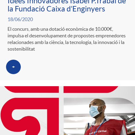
Idees Innovadores Isabel P.Trabal de
g
la Fundació Caixa d’Enginyers
18/06/2020
o
El concurs, amb una dotació econòmica de 10.000€,
impulsa el desenvolupament de propostes emprenedores
relacionades amb la ciència, la tecnologia, la innovació i la
r
sostenibilitat
i
+
a
s