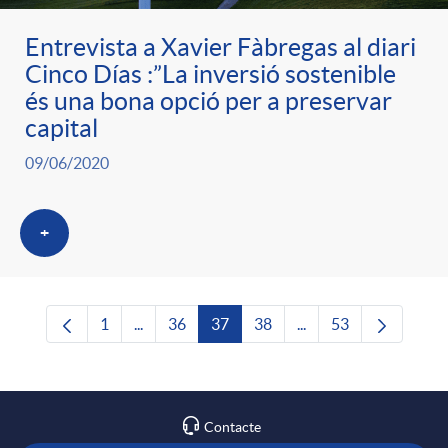
Entrevista a Xavier Fàbregas al diari
Cinco Días :”La inversió sostenible
és una bona opció per a preservar
capital
09/06/2020
+
1
...
36
37
38
...
53
Pàgina
Pàgines intermèdies Utilitzeu TAB per navega
Pàgina
Pàgina
Pàgina
Pàgines intermèdies U
Pàgina
Contacte