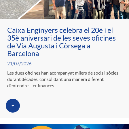
ó
t
l
r
p
e
i
Caixa Enginyers celebra el 20è i el
a
35è aniversari de les seves oficines
e
n
c
de Via Augusta i Còrsega a
S
Barcelona
r
i
a
21/07/2026
a
Les dues oficines han acompanyat milers de socis i sòcies
c
d
durant dècades, consolidant una manera diferent
d
d’entendre i fer finances
l
a
o
o
a
+
t
A
r
d