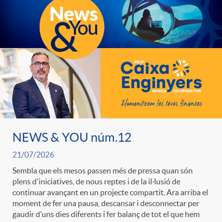
e
n
d
e
g
c
e
p
o
l
c
r
r
a
o
e
i
F
NEWS & YOU núm.12
n
n
21/07/2026
e
i
t
Sembla que els mesos passen més de pressa quan són
s
plens d'iniciatives, de nous reptes i de la il·lusió de
continuar avançant en un projecte compartit. Ara arriba el
s
l
i
moment de fer una pausa, descansar i desconnectar per
a
gaudir d’uns dies diferents i fer balanç de tot el que hem