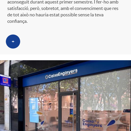
aconseguit durant aquest primer semestre. I fer-ho amb
t
n
satisfacció, però, sobretot, amb el convenciment que res
de tot això no hauria estat possible sense la teva
confiança.
r
g
o
+
u
C
t
a
s
t
e