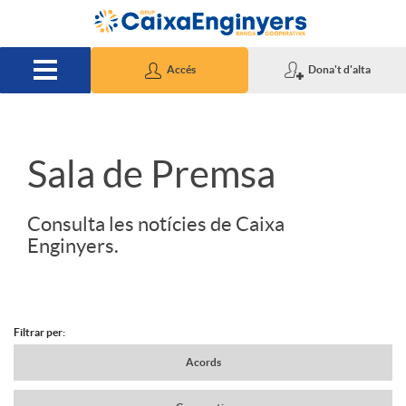
Salta al contingut principal
Accés
Dona't d'alta
S
Sala de Premsa
l
Consulta les notícies de Caixa
Enginyers.
i
d
Filtrar per:
N
Acords
e