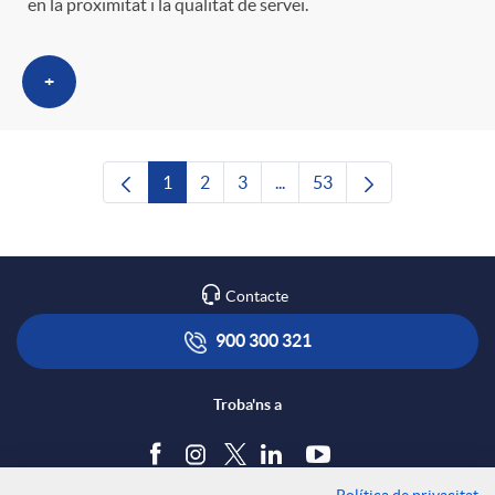
en la proximitat i la qualitat de servei.
+
1
2
3
...
53
Pàgina
Pàgina
Pàgina
Pàgines intermèdies Utilitze
Pàgina
Contacte
900 300 321
Troba'ns a