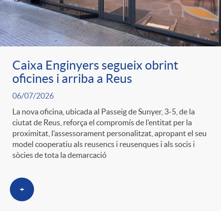
g
o
Caixa Enginyers segueix obrint
r
oficines i arriba a Reus
06/07/2026
i
La nova oficina, ubicada al Passeig de Sunyer, 3-5, de la
ciutat de Reus, reforça el compromís de l’entitat per la
a
proximitat, l’assessorament personalitzat, apropant el seu
model cooperatiu als reusencs i reusenques i als socis i
sòcies de tota la demarcació
s
+