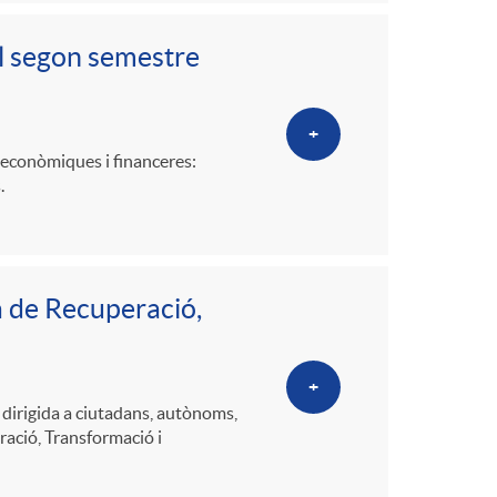
o
l segon semestre
m
a
+
s econòmiques i financeres:
.
a de Recuperació,
+
dirigida a ciutadans, autònoms,
ració, Transformació i