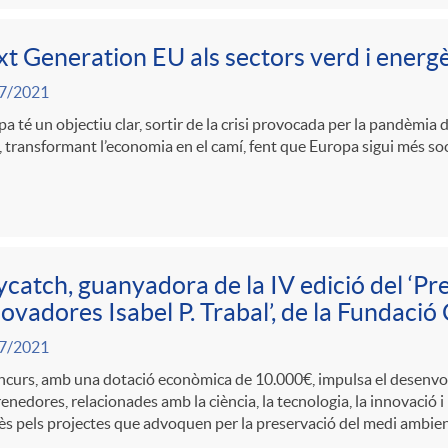
t Generation EU als sectors verd i energè
7/2021
a té un objectiu clar, sortir de la crisi provocada per la pandèmi
, transformant l’economia en el camí, fent que Europa sigui més socia
catch, guanyadora de la IV edició del ‘Pr
ovadores Isabel P. Trabal’, de la Fundació
7/2021
oncurs, amb una dotació econòmica de 10.000€, impulsa el desenv
nedores, relacionades amb la ciència, la tecnologia, la innovació i 
ès pels projectes que advoquen per la preservació del medi ambie