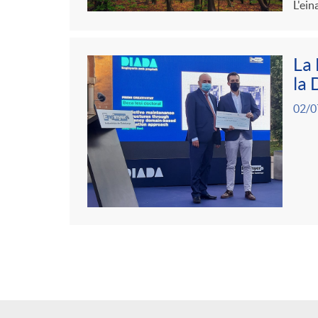
L'ein
La 
la 
02/0