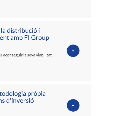
a distribució i
ment amb FI Group
+
 aconseguir la seva viabilitat
todologia pròpia
s d'inversió
+