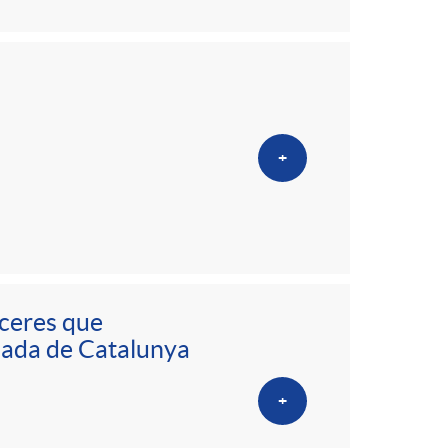
+
nceres que
tzada de Catalunya
+