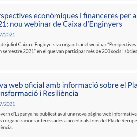
spectives econòmiques i financeres per a
1: nou webinar de Caixa d’Enginyers
7/2021
 de juliol Caixa d’Enginyers va organitzar el webinar “Perspective
 semestre 2021” en el que van participar més de 200 socis i sòcies
a web oficial amb informació sobre el Pl
nsformació i Resiliència
7/2021
vern d’Espanya ha publicat avui una nova pàgina web informativa 
 i organitzacions interessades a accedir als fons del Pla de Recupe
iència.