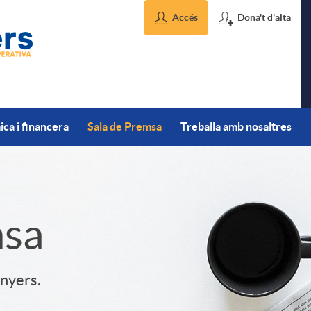
Accés
Dona't d'alta
ca i financera
Sala de Premsa
Treballa amb nosaltres
msa
inyers.