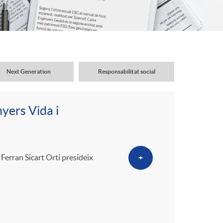
o
r
d
Next Generation
Responsabilitat social
'
yers Vida i
i
d
 Ferran Sicart Ortí presideix
+
i