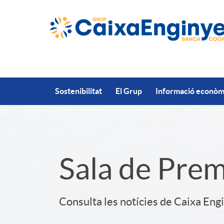
Salta al contingut principal
Sostenibilitat
El Grup
Informació econòmi
S
Sala de Pre
l
Consulta les notícies de Caixa Eng
i