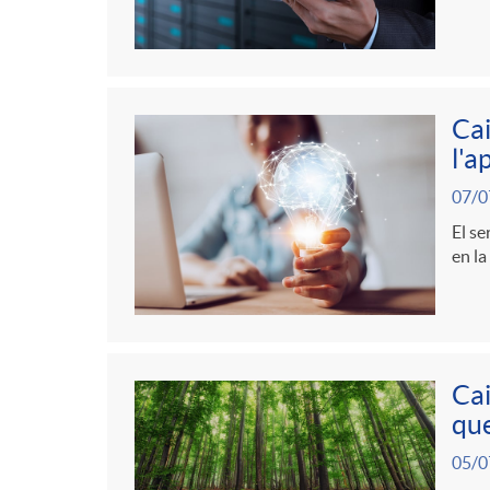
g
o
Cai
r
l'a
07/0
i
El se
en la
a
s
Cai
que
05/0