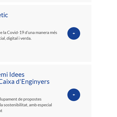
tic
a de la Covid-19 d’una manera més
+
l, digital i verda.
emi Idees
 Caixa d'Enginyers
+
olupament de propostes
la sostenibilitat, amb especial
nt