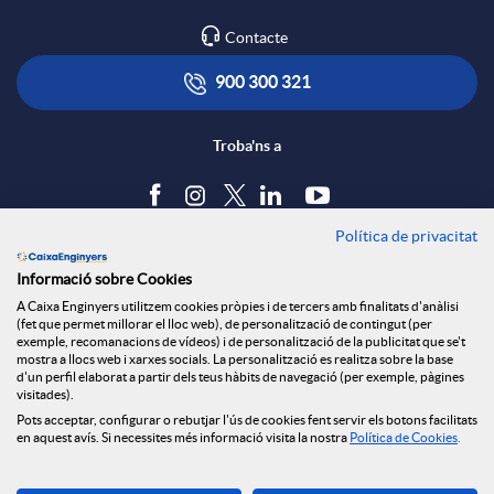
Contacte
900 300 321
Troba'ns a
Política de privacitat
Blog
Informació sobre Cookies
Tauler d'anuncis
A Caixa Enginyers utilitzem cookies pròpies i de tercers amb finalitats d'anàlisi
Política de cookies
(fet que permet millorar el lloc web), de personalització de contingut (per
Avís legal
exemple, recomanacions de vídeos) i de personalització de la publicitat que se't
mostra a llocs web i xarxes socials. La personalització es realitza sobre la base
Seguretat Online
d'un perfil elaborat a partir dels teus hàbits de navegació (per exemple, pàgines
Privacitat
visitades).
Pots acceptar, configurar o rebutjar l'ús de cookies fent servir els botons facilitats
Canal denúncies
en aquest avís. Si necessites més informació visita la nostra
Política de Cookies
.
Descarrega-la ara