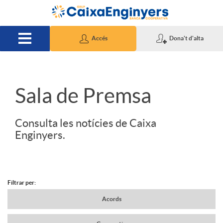
Salta al contingut principal
Accés
Dona't d'alta
S
Sala de Premsa
l
Consulta les notícies de Caixa
Enginyers.
i
d
Filtrar per:
N
Acords
e