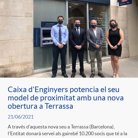
t
n
r
g
o
u
C
t
a
s
Caixa d'Enginyers potencia el seu
model de proximitat amb una nova
t
obertura a Terrassa
21/06/2021
e
A través d'aquesta nova seu a Terrassa (Barcelona),
l'Entitat donarà servei als gairebé 10.200 socis que té a la