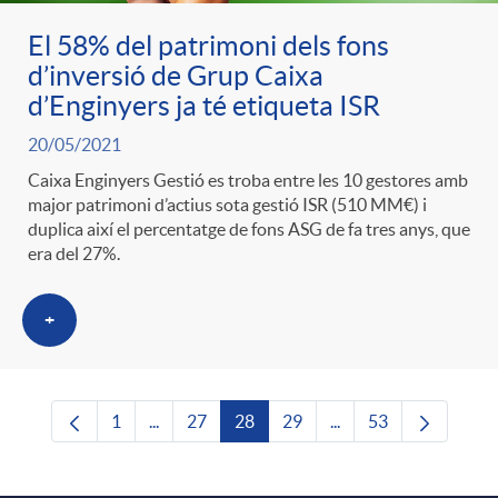
El 58% del patrimoni dels fons
d’inversió de Grup Caixa
d’Enginyers ja té etiqueta ISR
20/05/2021
Caixa Enginyers Gestió es troba entre les 10 gestores amb
major patrimoni d’actius sota gestió ISR (510 MM€) i
duplica així el percentatge de fons ASG de fa tres anys, que
era del 27%.
+
1
...
27
28
29
...
53
Pàgina
Pàgines intermèdies Utilitzeu TAB per navega
Pàgina
Pàgina
Pàgina
Pàgines intermèdies U
Pàgina