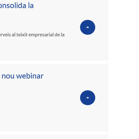
o
onsolida la
m
+
veis al teixit empresarial de la
a
, nou webinar
+