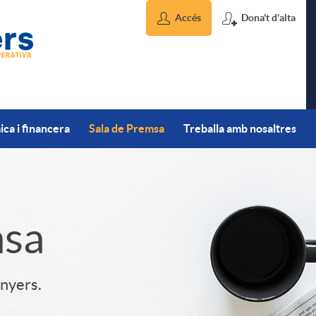
Accés
Dona't d'alta
ca i financera
Sala de Premsa
Treballa amb nosaltres
msa
inyers.