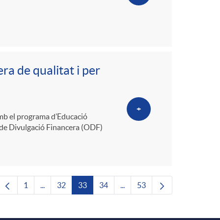
a de qualitat i per
+
 amb el programa d’Educació
 de Divulgació Financera (ODF)
1
...
32
33
34
...
53
Pàgina
Pàgines intermèdies Utilitzeu TAB per navegar.
Pàgina
Pàgina
Pàgina
Pàgines intermèdies Utilitze
Pàgina