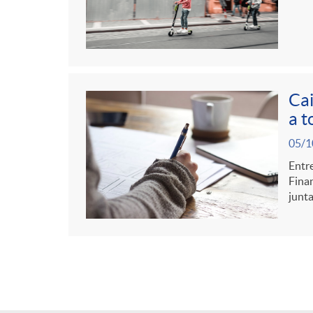
Cai
a t
05/1
Entre
Finan
junta