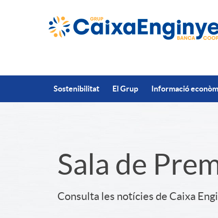
Salta al contingut principal
Sostenibilitat
El Grup
Informació econòmi
S
Sala de Pre
l
Consulta les notícies de Caixa Eng
i