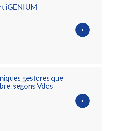
ent iGENIUM
+
úniques gestores que
embre, segons Vdos
+