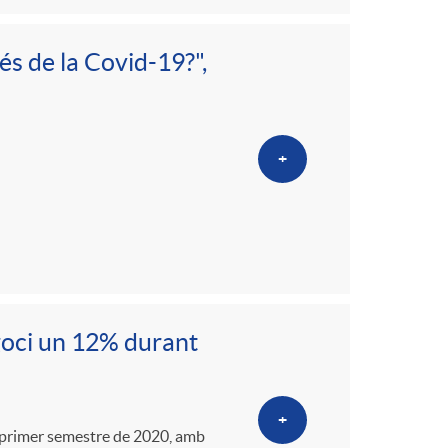
és de la Covid-19?",
+
goci un 12% durant
+
 primer semestre de 2020, amb