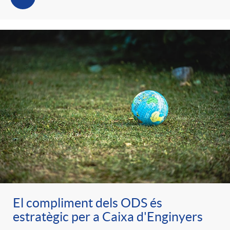
t
n
r
g
o
u
C
t
a
s
t
El compliment dels ODS és
e
estratègic per a Caixa d'Enginyers