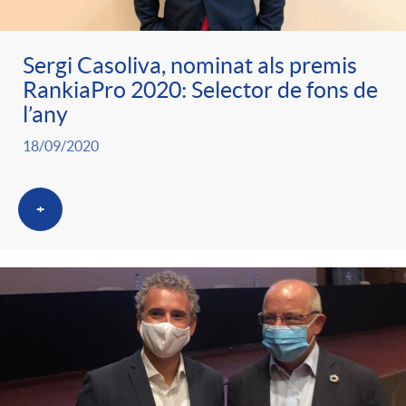
Sergi Casoliva, nominat als premis
RankiaPro 2020: Selector de fons de
l’any
18/09/2020
+