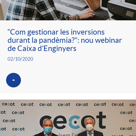
ó
t
l
r
p
e
i
“Com gestionar les inversions
a
durant la pandèmia?”: nou webinar
e
n
c
de Caixa d’Enginyers
S
02/10/2020
r
i
a
a
+
c
d
d
l
a
o
o
a
t
A
r
d