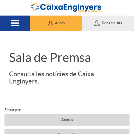
Salta al contingut principal
Accés
Dona't d'alta
S
Sala de Premsa
l
Consulta les notícies de Caixa
Enginyers.
i
d
Filtrar per:
N
Acords
e