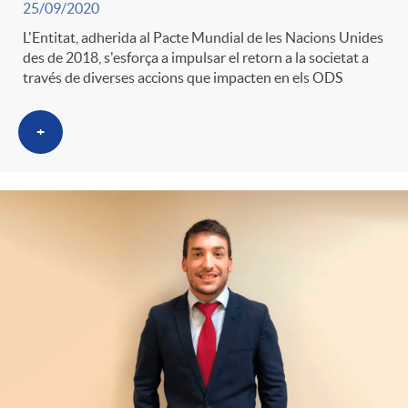
25/09/2020
g
L'Entitat, adherida al Pacte Mundial de les Nacions Unides
des de 2018, s'esforça a impulsar el retorn a la societat a
o
través de diverses accions que impacten en els ODS
r
+
i
a
s