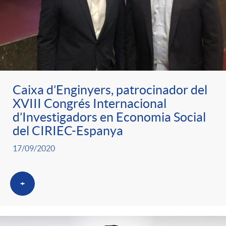
Caixa d’Enginyers, patrocinador del
XVIII Congrés Internacional
d’Investigadors en Economia Social
del CIRIEC-Espanya
17/09/2020
+