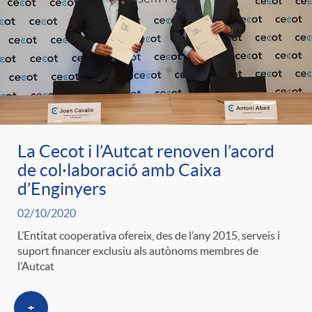
e
n
d
e
g
c
e
p
o
l
c
r
r
a
La Cecot i l’Autcat renoven l’acord
o
e
de col·laboració amb Caixa
d’Enginyers
i
F
n
n
02/10/2020
e
i
L’Entitat cooperativa ofereix, des de l’any 2015, serveis i
t
suport financer exclusiu als autònoms membres de
s
l’Autcat
s
l
i
a
+