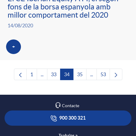
fons de la borsa espanyola amb
millor comportament del 2020
14/08/2020
+
1
...
33
34
35
...
53
Pàgina
Pàgines intermèdies Utilitzeu TAB per navega
Pàgina
Pàgina
Pàgina
Pàgines intermèdies U
Pàgina
Contacte
900 300 321
Troba'ns a