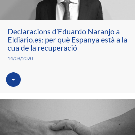
ó
t
l
r
p
e
i
Declaracions d’Eduardo Naranjo a
a
Eldiario.es: per què Espanya està a la
e
n
c
cua de la recuperació
S
14/08/2020
r
i
a
a
+
c
d
d
l
a
o
o
a
t
A
r
d