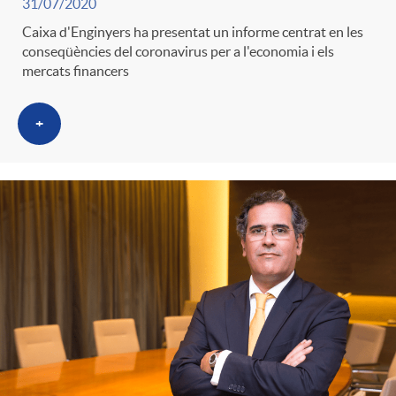
31/07/2020
g
Caixa d'Enginyers ha presentat un informe centrat en les
conseqüències del coronavirus per a l'economia i els
o
mercats financers
+
r
i
a
s