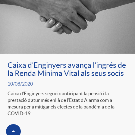
e
n
d
e
g
c
e
p
o
l
c
r
r
a
Caixa d’Enginyers avança l’ingrés de
o
e
la Renda Mínima Vital als seus socis
i
F
10/08/2020
n
n
Caixa d’Enginyers segueix anticipant la pensió i la
e
prestació d’atur més enllà de l’Estat d’Alarma com a
i
t
mesura per a mitigar els efectes de la pandèmia de la
s
COVID-19
s
l
i
a
+