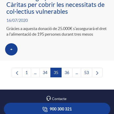
Càritas per cobrir les necessitats de
col·lectius vulnerables
16/07/2020
Gràcies a aquesta donació de 25.000€ s'assegurarà el dret
a l'alimentació de 195 persones durant tres mesos
+
1
...
34
35
36
...
53
Pàgina
Pàgines intermèdies Utilitzeu TAB per navega
Pàgina
Pàgina
Pàgina
Pàgines intermèdies U
Pàgina
Contacte
900 300 321