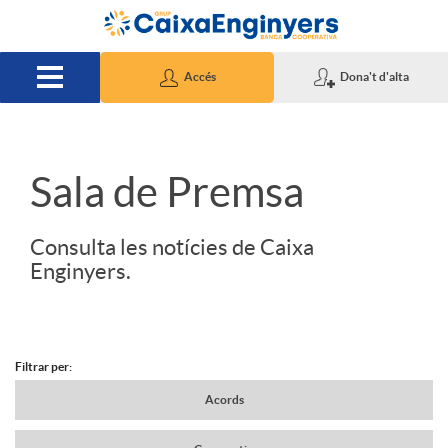
Salta al contingut principal
Accés
Dona't d'alta
S
Sala de Premsa
l
Consulta les notícies de Caixa
Enginyers.
i
d
Filtrar per:
N
Acords
e