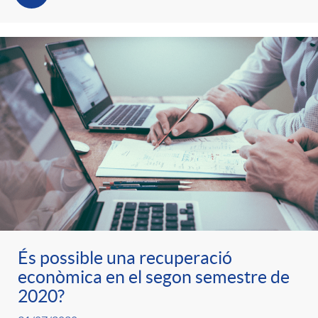
t
n
r
g
o
u
C
t
a
s
t
És possible una recuperació
econòmica en el segon semestre de
e
2020?