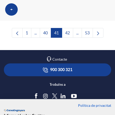
+
1
...
40
41
42
...
53
Pàgina
Pàgines intermèdies Utilitzeu TAB per navega
Pàgina
Pàgina
Pàgina
Pàgines intermèdies U
Pàgina
Contacte
900 300 321
Troba'ns a
Política de privacitat
Blog