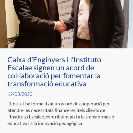
e
n
d
e
g
c
e
p
o
l
c
r
Caixa d’Enginyers i l’Instituto
r
a
o
Escalae signen un acord de
e
col·laboració per fomentar la
i
F
transformació educativa
n
n
12/03/2020
e
i
t
L’Entitat ha formalitzat un acord de cooperació per
s
atendre les necessitats financeres dels clients de
l'Instituto Escalae, contribuint així a la transformació
s
l
i
educativa i a la innovació pedagògica
a