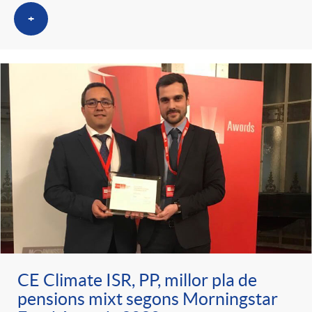
t
n
+
r
g
o
u
C
t
a
s
t
e
CE Climate ISR, PP, millor pla de
pensions mixt segons Morningstar