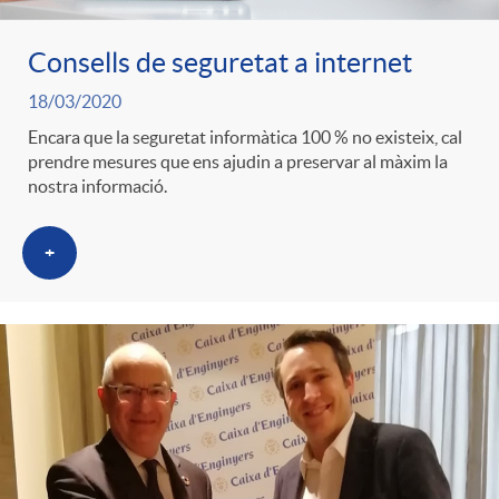
ó
t
l
r
Consells de seguretat a internet
p
e
i
18/03/2020
a
Encara que la seguretat informàtica 100 % no existeix, cal
e
n
prendre mesures que ens ajudin a preservar al màxim la
c
nostra informació.
S
r
i
a
+
a
c
d
d
l
a
o
o
a
t
A
r
d