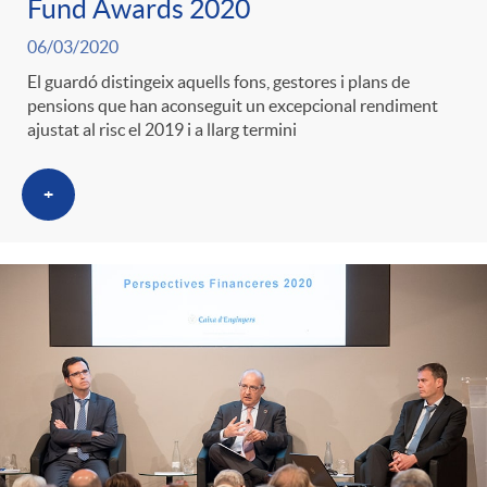
Fund Awards 2020
g
06/03/2020
El guardó distingeix aquells fons, gestores i plans de
o
pensions que han aconseguit un excepcional rendiment
ajustat al risc el 2019 i a llarg termini
r
+
i
a
s