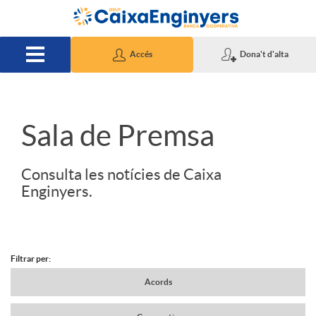
Salta al contingut principal
Accés
Dona't d'alta
S
Sala de Premsa
l
Consulta les notícies de Caixa
Enginyers.
i
d
Filtrar per:
N
Acords
e