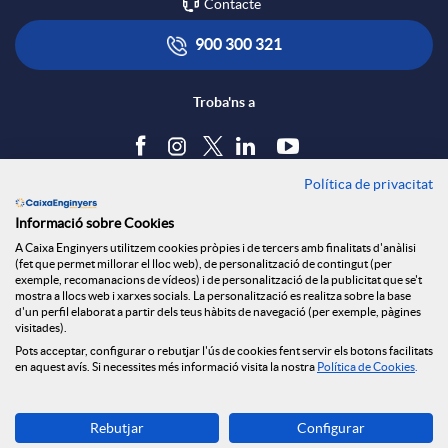
Contacte
900 300 321
Troba'ns a
Política de privacitat
Blog
Informació sobre Cookies
Tauler d'anuncis
A Caixa Enginyers utilitzem cookies pròpies i de tercers amb finalitats d'anàlisi
Política de cookies
(fet que permet millorar el lloc web), de personalització de contingut (per
Avís legal
exemple, recomanacions de vídeos) i de personalització de la publicitat que se't
mostra a llocs web i xarxes socials. La personalització es realitza sobre la base
Seguretat Online
d'un perfil elaborat a partir dels teus hàbits de navegació (per exemple, pàgines
Privacitat
visitades).
Canal denúncies
Pots acceptar, configurar o rebutjar l'ús de cookies fent servir els botons facilitats
en aquest avís. Si necessites més informació visita la nostra
Política de Cookies
.
Descarrega-la ara
Rebutjar
Configurar
Banca MOBILE