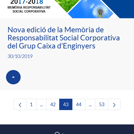
Nova edició de la Memòria de
Responsabilitat Social Corporativa
del Grup Caixa d’Enginyers
30/10/2019
+
1
...
42
43
44
...
53
Pàgina
Pàgines intermèdies Utilitzeu TAB per navega
Pàgina
Pàgina
Pàgina
Pàgines intermèdies U
Pàgina