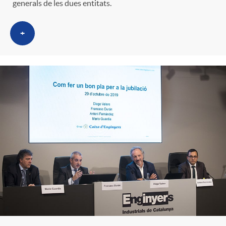
generals de les dues entitats.
t
n
+
r
g
o
u
C
t
a
s
t
e