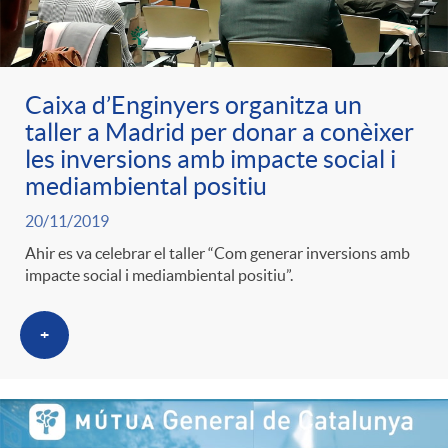
ó
t
l
r
p
e
i
Caixa d’Enginyers organitza un
a
taller a Madrid per donar a conèixer
e
n
c
les inversions amb impacte social i
S
mediambiental positiu
r
i
a
20/11/2019
a
Ahir es va celebrar el taller “Com generar inversions amb
c
d
impacte social i mediambiental positiu”.
d
l
a
o
+
o
a
t
A
r
d