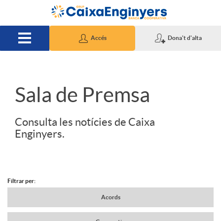
Salta al contingut principal
Accés
Dona't d'alta
S
Sala de Premsa
l
Consulta les notícies de Caixa
Enginyers.
i
d
Filtrar per:
N
Acords
e