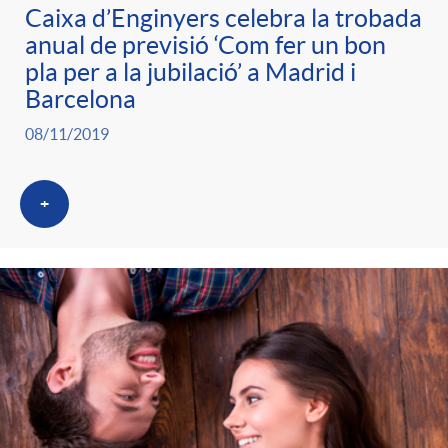
g
Caixa d’Enginyers celebra la trobada
anual de previsió ‘Com fer un bon
pla per a la jubilació’ a Madrid i
o
Barcelona
08/11/2019
r
i
+
a
s