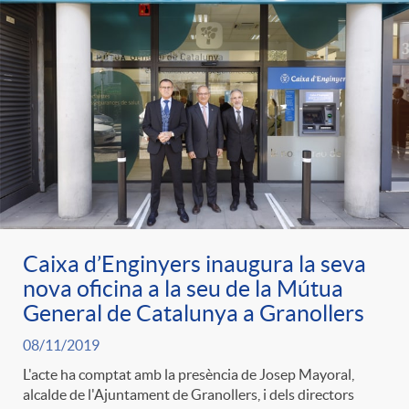
e
n
d
e
g
c
e
p
o
l
c
r
r
a
o
e
i
F
n
Caixa d’Enginyers inaugura la seva
n
nova oficina a la seu de la Mútua
e
i
General de Catalunya a Granollers
t
s
08/11/2019
s
l
i
L'acte ha comptat amb la presència de Josep Mayoral,
a
alcalde de l'Ajuntament de Granollers, i dels directors