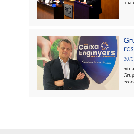
finan
Gru
res
30/0
Situa
Grup 
econò