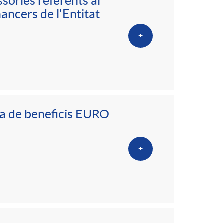
o
sories referents al
nancers de l'Entitat
m
+
a
a de beneficis EURO
+