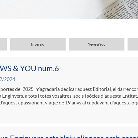
Inversió
News&You
WS & YOU num.6
2/2024
 portes del 2025, m’agradaria dedicar aquest Editorial, el darrer c
 Enginyers, a tots i totes vosaltres, socis i sòcies d'aquesta Entit
 d’aquest apassionant viatge de 19 anys al capdavant d'aquesta org