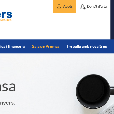
Accés
Dona't d'alta
ca i financera
Sala de Premsa
Treballa amb nosaltres
msa
inyers.