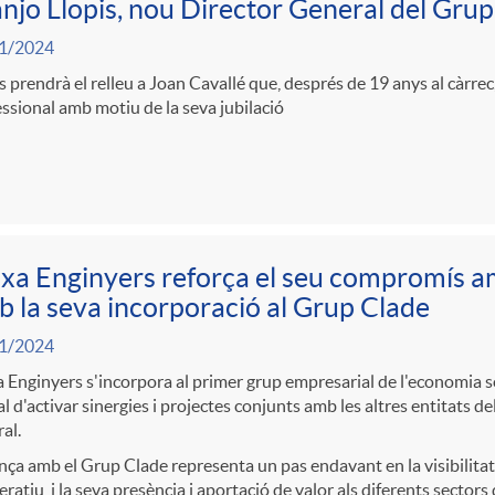
njo Llopis, nou Director General del Gru
1/2024
s prendrà el relleu a Joan Cavallé que, després de 19 anys al càrrec
ssional amb motiu de la seva jubilació
xa Enginyers reforça el seu compromís a
 la seva incorporació al Grup Clade
1/2024
 Enginyers s'incorpora al primer grup empresarial de l'economia s
al d'activar sinergies i projectes conjunts amb les altres entitats del
al.
ança amb el Grup Clade representa un pas endavant en la visibilitat 
ratiu, i la seva presència i aportació de valor als diferents sectors