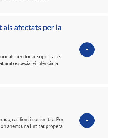
als afectats per la
+
ionals per donar suport a les
t amb especial virulència la
da, resilient i sostenible. Per
+
a on anem: una Entitat propera.