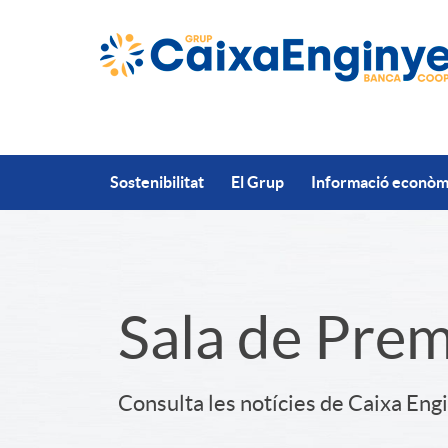
Salta al contingut principal
Sostenibilitat
El Grup
Informació econòmi
S
Sala de Pre
l
Consulta les notícies de Caixa Eng
i