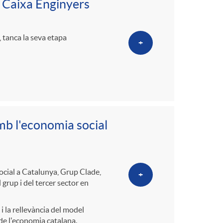
p Caixa Enginyers
, tanca la seva etapa
+
mb l'economia social
ocial a Catalunya, Grup Clade,
+
 grup i del tercer sector en
i la rellevància del model
 de l'economia catalana.