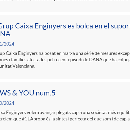
Grup Caixa Enginyers es bolca en el suport 
NA
1/2024
up Caixa Enginyers ha posat en marxa una sèrie de mesures excepc
nes i famílies afectades pel recent episodi de DANA que ha colpeja
nitat Valenciana.
WS & YOU num.5
0/2024
xa Enginyers volem avançar plegats cap a una societat més equilibra
creiem que #CEApropa és la síntesi perfecta del que som i de cap 