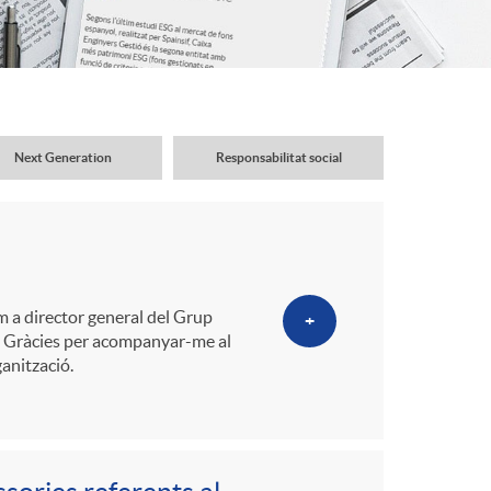
o
r
d
Next Generation
Responsabilitat social
'
i
om a director general del Grup
+
d
at. Gràcies per acompanyar-me al
anització.
i