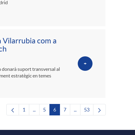
drid
 Vilarrubia com a
ch
+
h donarà suport transversal al
ament estratègic en temes
1
...
5
6
7
...
53
Pàgina
Pàgines intermèdies Utilitzeu TAB per navegar.
Pàgina
Pàgina
Pàgina
Pàgines intermèdies Utilitze
Pàgina