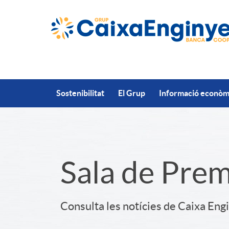
Salta al contingut principal
Sostenibilitat
El Grup
Informació econòmi
S
Sala de Pre
l
Consulta les notícies de Caixa Eng
i