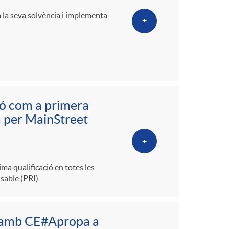
a la seva solvència i implementa
+
ió com a primera
a per MainStreet
+
a qualificació en totes les
nsable (PRI)
ra amb CE#Apropa a