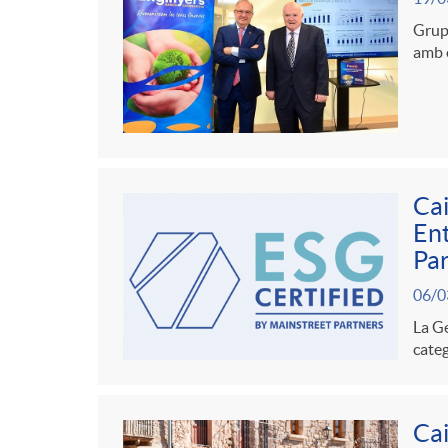
r
t
n
Grup 
s
i
amb è
r
g
a
e
o
u
s
C
t
Cai
Ent
a
Par
s
06/0
t
La Ge
categ
e
Cai