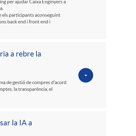
o
ning per ajudar Caixa Enginyers a
a.
re els participants aconseguint
m
ns back end i front end i
a
ia a rebre la
+
ema de gestió de compres d'acord
mptes, la transparència, el
ar la IA a