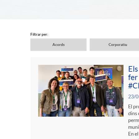
d
e
Filtrar per:
Acords
Corporatiu
r
N
Els
c
a
fer
C
P
#C
a
v
23/0
o
u
El pr
b
dins 
e
n
perme
b
munic
e
En el