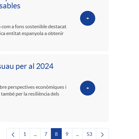
nsables
+
 com a fons sostenible destacat
ica entitat espanyola a obtenir
suau per al 2024
 sobre perspectives econòmiques i
+
 també per la resiliència dels
1
...
7
8
9
...
53
Pàgina
Pàgines intermèdies Utilitzeu TAB per navegar.
Pàgina
Pàgina
Pàgina
Pàgines intermèdies Utilitze
Pàgina