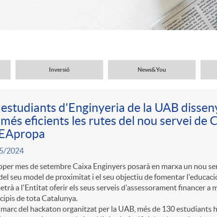
Inversió
News&You
 estudiants d'Enginyeria de la UAB disse
 més eficients les rutes del nou servei de
EApropa
5/2024
oper mes de setembre Caixa Enginyers posarà en marxa un nou serv
del seu model de proximitat i el seu objectiu de fomentar l'educació
trà a l'Entitat oferir els seus serveis d'assessorament financer 
ipis de tota Catalunya.
 marc del hackaton organitzat per la UAB, més de 130 estudiants h