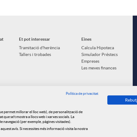
at
Et pot interessar
Eines
Tramitació d'herència
Calcula Hipoteca
Tallers i trobades
Simulador Préstecs
Empreses
Les meves finances
Política de privacitat
Rebut
que permet millorar el lloc web), de personalització de
 que se't mostra a llocs web i xarxes socials. La
s de navegació (per exemple, pàgines visitades).
 aquest avís. Si necessites més informació visita la nostra
ica de cookies
Privacitat
Avís legal
Tauler d'anuncis