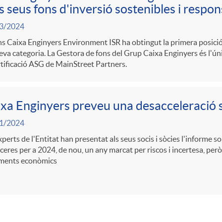
s seus fons d'inversió sostenibles i respo
3/2024
ns Caixa Enginyers Environment ISR ha obtingut la primera posició
seva categoria. La Gestora de fons del Grup Caixa Enginyers és l'ún
rtificació ASG de MainStreet Partners.
xa Enginyers preveu una desacceleració 
1/2024
xperts de l'Entitat han presentat als seus socis i sòcies l'informe
ceres per a 2024, de nou, un any marcat per riscos i incertesa, però
ments econòmics