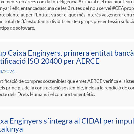
xements en àrees com la Intel·ligència Artificial o el machine lear
nyar i eficientar cadascuna de les 3 rutes del nou servei #CEAprop
pte plantejat per l'Entitat va ser el que més interès va generar ent
n total de 33 estudiants dividits en deu grups presentessin solucio
tips de software.
p Caixa Enginyers, primera entitat bancàr
tificació ISO 20400 per AERCE
4/2024
rtificació de compres sostenibles que emet AERCE verifica el sist
ls principis de la contractació sostenible, inclosa la rendició de co
cte dels Drets Humans i el comportament ètic.
xa Enginyers s´integra al CIDAI per impuls
talunya