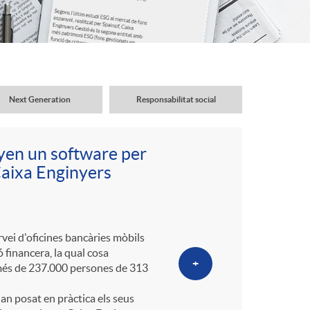
o
r
d
Next Generation
Responsabilitat social
'
nyen un software per
i
 Caixa Enginyers
d
ei d'oficines bancàries mòbils
 financera, la qual cosa
i
+
a més de 237.000 persones de 313
an posat en pràctica els seus