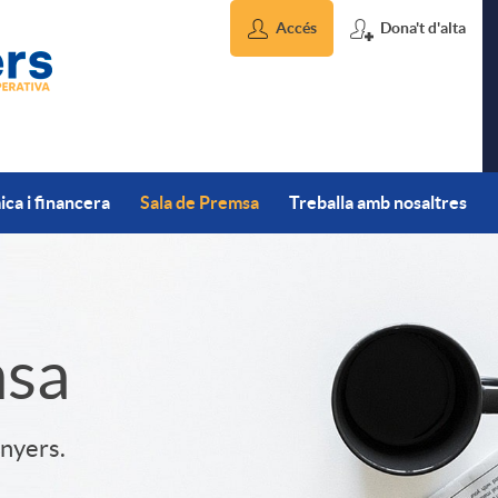
Accés
Dona't d'alta
ca i financera
Sala de Premsa
Treballa amb nosaltres
msa
inyers.