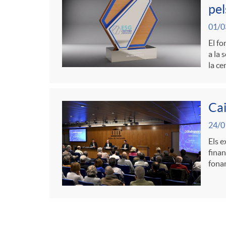
pel
01/0
El fo
a la 
la ce
Cai
24/0
Els e
finan
fona