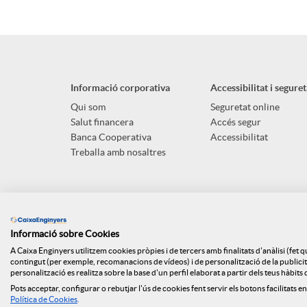
Informació corporativa
Accessibilitat i seguret
Qui som
Seguretat online
Salut financera
Accés segur
Banca Cooperativa
Accessibilitat
Treballa amb nosaltres
Informació sobre Cookies
A Caixa Enginyers utilitzem cookies pròpies i de tercers amb finalitats d'anàlisi (fet 
contingut (per exemple, recomanacions de vídeos) i de personalització de la publicitat
personalització es realitza sobre la base d'un perfil elaborat a partir dels teus hàbit
Pots acceptar, configurar o rebutjar l'ús de cookies fent servir els botons facilitats en
Mapa web
ISO
Api Market
Polít
Política de Cookies
.