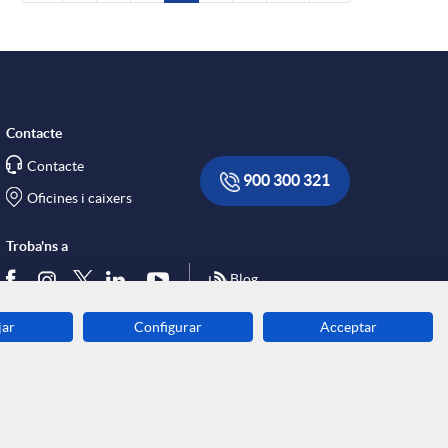
Contacte
Contacte
900 300 321
Oficines i caixers
Troba'ns a
Blog
jar
Configurar
Acceptar
Descarrega-la ara
Banca MOBILE
© Grup Caixa Enginyers 2026